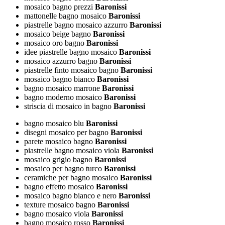
mosaico bagno prezzi
Baronissi
mattonelle bagno mosaico
Baronissi
piastrelle bagno mosaico azzurro
Baronissi
mosaico beige bagno
Baronissi
mosaico oro bagno
Baronissi
idee piastrelle bagno mosaico
Baronissi
mosaico azzurro bagno
Baronissi
piastrelle finto mosaico bagno
Baronissi
mosaico bagno bianco
Baronissi
bagno mosaico marrone
Baronissi
bagno moderno mosaico
Baronissi
striscia di mosaico in bagno
Baronissi
bagno mosaico blu
Baronissi
disegni mosaico per bagno
Baronissi
parete mosaico bagno
Baronissi
piastrelle bagno mosaico viola
Baronissi
mosaico grigio bagno
Baronissi
mosaico per bagno turco
Baronissi
ceramiche per bagno mosaico
Baronissi
bagno effetto mosaico
Baronissi
mosaico bagno bianco e nero
Baronissi
texture mosaico bagno
Baronissi
bagno mosaico viola
Baronissi
bagno mosaico rosso
Baronissi