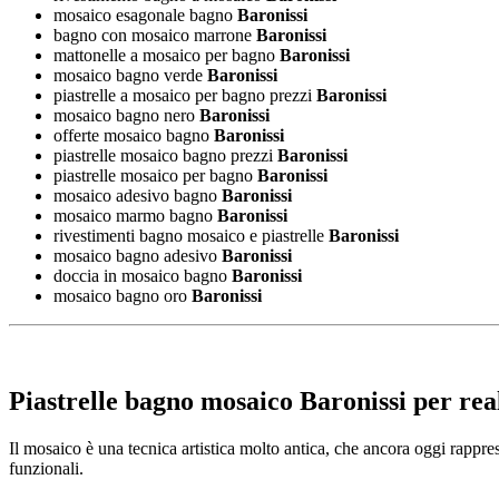
mosaico esagonale bagno
Baronissi
bagno con mosaico marrone
Baronissi
mattonelle a mosaico per bagno
Baronissi
mosaico bagno verde
Baronissi
piastrelle a mosaico per bagno prezzi
Baronissi
mosaico bagno nero
Baronissi
offerte mosaico bagno
Baronissi
piastrelle mosaico bagno prezzi
Baronissi
piastrelle mosaico per bagno
Baronissi
mosaico adesivo bagno
Baronissi
mosaico marmo bagno
Baronissi
rivestimenti bagno mosaico e piastrelle
Baronissi
mosaico bagno adesivo
Baronissi
doccia in mosaico bagno
Baronissi
mosaico bagno oro
Baronissi
Piastrelle bagno mosaico Baronissi
per real
Il mosaico è una tecnica artistica molto antica, che ancora oggi rapprese
funzionali.