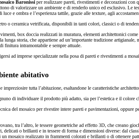
mosaico Baronissi
per realizzare pareti, rivestimenti e decorazioni con qu
ono di valorizzare un ambiente e di renderlo unico ed esclusivo. Le tesse
 luce e ombra e l’esperienza tattile, grazie alle texture, agli accostament
ro o ceramica vetrificata, disponibili in tanti colori, classici o di tenden
pavimenti, box doccia realizzati in muratura, elementi architettonici come 
la lunga storia, che appartiene ad un’importante tradizione artigianale, 
di finitura intramontabile e sempre attuale.
gersi ad imprese specializzate nella posa di pareti e rivestimenti a mosai
biente abitativo
mpreziosire tutta l’abitazione, esaltandone le caratteristiche architetto
uno di individuare il prodotto più adatto, sia per l’estetica e il colore c
cnica del mosaico per rivestire intere pareti e pavimentazioni, oppure pe
trovano, tra l’altro, le tessere geometriche ad effetto 3D, che creano gioc
 delicati o brillanti e in tessere di forma e dimensioni diverse: dal clas
di un mosaico realizzato in frammenti colorati e brillanti o di ottenere pat