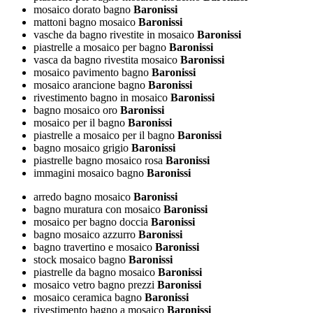
mosaico dorato bagno
Baronissi
mattoni bagno mosaico
Baronissi
vasche da bagno rivestite in mosaico
Baronissi
piastrelle a mosaico per bagno
Baronissi
vasca da bagno rivestita mosaico
Baronissi
mosaico pavimento bagno
Baronissi
mosaico arancione bagno
Baronissi
rivestimento bagno in mosaico
Baronissi
bagno mosaico oro
Baronissi
mosaico per il bagno
Baronissi
piastrelle a mosaico per il bagno
Baronissi
bagno mosaico grigio
Baronissi
piastrelle bagno mosaico rosa
Baronissi
immagini mosaico bagno
Baronissi
arredo bagno mosaico
Baronissi
bagno muratura con mosaico
Baronissi
mosaico per bagno doccia
Baronissi
bagno mosaico azzurro
Baronissi
bagno travertino e mosaico
Baronissi
stock mosaico bagno
Baronissi
piastrelle da bagno mosaico
Baronissi
mosaico vetro bagno prezzi
Baronissi
mosaico ceramica bagno
Baronissi
rivestimento bagno a mosaico
Baronissi