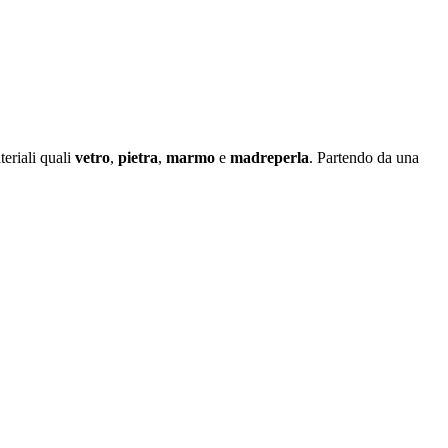
eriali quali
vetro
,
pietra
,
marmo
e
madreperla
. Partendo da una