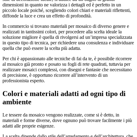
dimensioni in quanto ne valorizza i dettagli ed è perfetto in un
piccolo locale poiché, scegliendo colori chiari e materiali riflettenti,
diffonde la luce e crea un effetto di profondità.
In commercio si trovano materiali per mosaico di diverso genere e
realizzati in tantissimi colori, per procedere alla scelta ideale la
soluzione migliore è quella di rivolgersi ad un’impresa specializzata
in questo tipo di tecnica, per richiedere una consulenza e individuare
quella che può essere la scelta più adatta.
Per chi è appassionato alle tecniche di fai da te, è possibile ricorrere
al mosaico già pronto e posato su fogli di rete quadrati, tuttavia per
realizzare mosaici complessi, con disegni e fantasie che necessitano
di precisione, è opportuno ricorrere all’intervento di un
professionista esperto.
Colori e materiali adatti ad ogni tipo di
ambiente
Le tessere da mosaico vengono realizzate, come si è detto, in
materiali e forme diverse, dove ognuno può trovare facilmente i più
adatti alle proprie esigenze.
La scelta dipende dallo stile dell’arredamento e dell’architettura, che