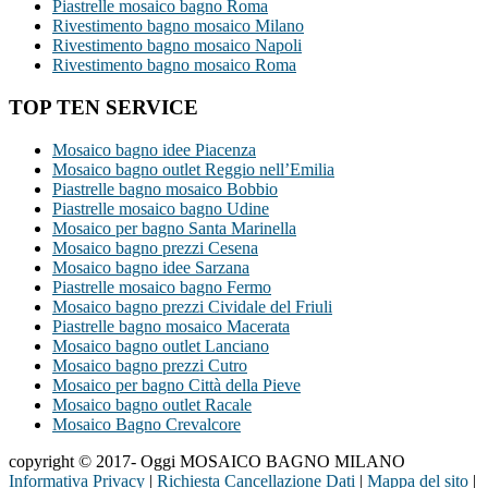
Piastrelle mosaico bagno Roma
Rivestimento bagno mosaico Milano
Rivestimento bagno mosaico Napoli
Rivestimento bagno mosaico Roma
TOP TEN SERVICE
Mosaico bagno idee Piacenza
Mosaico bagno outlet Reggio nell’Emilia
Piastrelle bagno mosaico Bobbio
Piastrelle mosaico bagno Udine
Mosaico per bagno Santa Marinella
Mosaico bagno prezzi Cesena
Mosaico bagno idee Sarzana
Piastrelle mosaico bagno Fermo
Mosaico bagno prezzi Cividale del Friuli
Piastrelle bagno mosaico Macerata
Mosaico bagno outlet Lanciano
Mosaico bagno prezzi Cutro
Mosaico per bagno Città della Pieve
Mosaico bagno outlet Racale
Mosaico Bagno Crevalcore
copyright © 2017- Oggi MOSAICO BAGNO MILANO
Informativa Privacy
|
Richiesta Cancellazione Dati
|
Mappa del sito
|