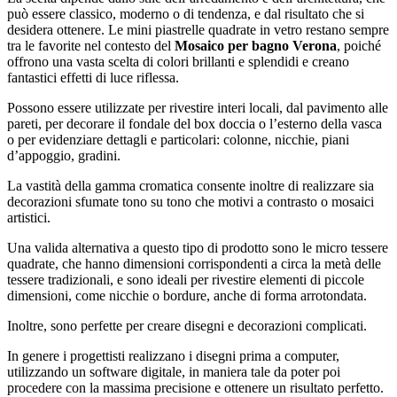
può essere classico, moderno o di tendenza, e dal risultato che si
desidera ottenere. Le mini piastrelle quadrate in vetro restano sempre
tra le favorite nel contesto del
Mosaico per bagno Verona
, poiché
offrono una vasta scelta di colori brillanti e splendidi e creano
fantastici effetti di luce riflessa.
Possono essere utilizzate per rivestire interi locali, dal pavimento alle
pareti, per decorare il fondale del box doccia o l’esterno della vasca
o per evidenziare dettagli e particolari: colonne, nicchie, piani
d’appoggio, gradini.
La vastità della gamma cromatica consente inoltre di realizzare sia
decorazioni sfumate tono su tono che motivi a contrasto o mosaici
artistici.
Una valida alternativa a questo tipo di prodotto sono le micro tessere
quadrate, che hanno dimensioni corrispondenti a circa la metà delle
tessere tradizionali, e sono ideali per rivestire elementi di piccole
dimensioni, come nicchie o bordure, anche di forma arrotondata.
Inoltre, sono perfette per creare disegni e decorazioni complicati.
In genere i progettisti realizzano i disegni prima a computer,
utilizzando un software digitale, in maniera tale da poter poi
procedere con la massima precisione e ottenere un risultato perfetto.