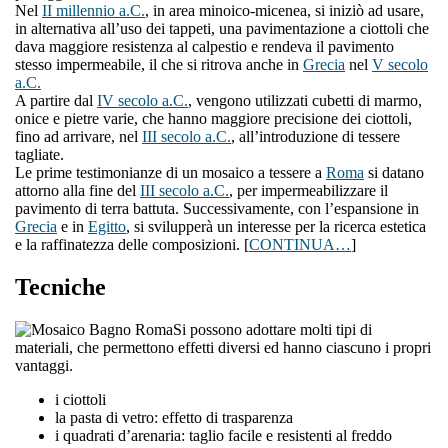
Nel
II millennio a.C.
, in area minoico-micenea, si iniziò ad usare,
in alternativa all’uso dei tappeti, una pavimentazione a ciottoli che
dava maggiore resistenza al calpestio e rendeva il pavimento
stesso impermeabile, il che si ritrova anche in
Grecia
nel
V secolo
a.C.
A partire dal
IV secolo a.C.
, vengono utilizzati cubetti di marmo,
onice e pietre varie, che hanno maggiore precisione dei ciottoli,
fino ad arrivare, nel
III secolo a.C.
, all’introduzione di tessere
tagliate.
Le prime testimonianze di un mosaico a tessere a
Roma
si datano
attorno alla fine del
III secolo a.C.
, per impermeabilizzare il
pavimento di terra battuta. Successivamente, con l’espansione in
Grecia
e in
Egitto
, si svilupperà un interesse per la ricerca estetica
e la raffinatezza delle composizioni. [
CONTINUA…
]
Tecniche
Si possono adottare molti tipi di
materiali, che permettono effetti diversi ed hanno ciascuno i propri
vantaggi.
i ciottoli
la pasta di vetro: effetto di trasparenza
i quadrati d’arenaria: taglio facile e resistenti al freddo