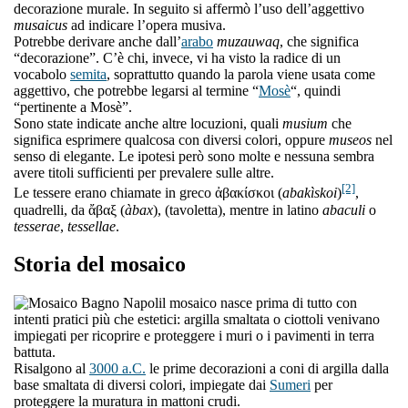
decorazione murale. In seguito si affermò l’uso dell’aggettivo
musaicus
ad indicare l’opera musiva.
Potrebbe derivare anche dall’
arabo
muzauwaq
, che significa
“decorazione”. C’è chi, invece, vi ha visto la radice di un
vocabolo
semita
, soprattutto quando la parola viene usata come
aggettivo, che potrebbe legarsi al termine “
Mosè
“, quindi
“pertinente a Mosè”.
Sono state indicate anche altre locuzioni, quali
musium
che
significa esprimere qualcosa con diversi colori, oppure
museos
nel
senso di elegante. Le ipotesi però sono molte e nessuna sembra
avere titoli sufficienti per prevalere sulle altre.
[2]
Le tessere erano chiamate in greco ἀβακίσκοι (
abakìskoi
)
,
quadrelli, da ἄβαξ (
àbax
), (tavoletta), mentre in latino
abaculi
o
tesserae
,
tessellae
.
Storia del mosaico
l mosaico nasce prima di tutto con
intenti pratici più che estetici: argilla smaltata o ciottoli venivano
impiegati per ricoprire e proteggere i muri o i pavimenti in terra
battuta.
Risalgono al
3000 a.C.
le prime decorazioni a coni di argilla dalla
base smaltata di diversi colori, impiegate dai
Sumeri
per
proteggere la muratura in mattoni crudi.