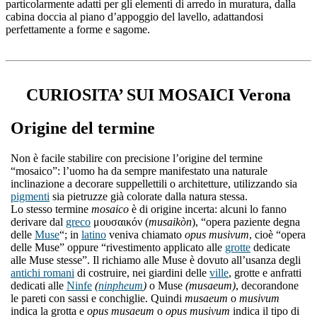
particolarmente adatti per gli elementi di arredo in muratura, dalla
cabina doccia al piano d’appoggio del lavello, adattandosi
perfettamente a forme e sagome.
CURIOSITA’ SUI MOSAICI Verona
Origine del termine
Non è facile stabilire con precisione l’origine del termine
“mosaico”: l’uomo ha da sempre manifestato una naturale
inclinazione a decorare suppellettili o architetture, utilizzando sia
pigmenti
sia pietruzze già colorate dalla natura stessa.
Lo stesso termine
mosaico
è di origine incerta: alcuni lo fanno
derivare dal
greco
μουσαικόν (
musaikòn
), “opera paziente degna
delle
Muse
“; in
latino
veniva chiamato
opus musivum
, cioè “opera
delle Muse” oppure “rivestimento applicato alle
grotte
dedicate
alle Muse stesse”. Il richiamo alle Muse è dovuto all’usanza degli
antichi romani
di costruire, nei giardini delle
ville
, grotte e anfratti
dedicati alle
Ninfe
(
ninpheum
)
o Muse
(musaeum)
, decorandone
le pareti con sassi e conchiglie. Quindi
musaeum
o
musivum
indica la grotta e
opus musaeum
o
opus musivum
indica il tipo di