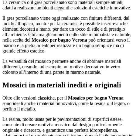
La ceramica o il gres porcellanato sono materiali sempre attuali,
adatti a realizzare ambienti eleganti e soluzioni estetiche innovative.
Il gres porcellanato viene oggi realizzato con finiture differenti, dal
lucido all’opaco, mentre per la ceramica è possibile inserire anche
elementi decorati a mano, per dare un tocco di stile e di prestigio
all’ambiente. Chi ama gli ambienti dallo stile minimalista e naturale,
nella scelta del
Mosaico per bagno Verona
può orientarsi verso il
marmo e la pietra, ideali per realizzare un bagno semplice ma di
grande effetto estetico.
La versatilità del mosaico permette anche di abbinare materiali
differenti, creando, ad esempio, un motivo decorativo in vetro
colorato all’interno di una parete in marmo naturale.
Mosaici in materiali inediti e originali
Oltre alle versioni classiche, per il
Mosaico per bagno Verona
sono ideali anche i materiali innovativi, come la resina o il legno, o
perfino il metallo.
La resina, molto usata per le pavimentazioni di superfici estese,
consente di creare motivi a mosaico dal design particolarmente
originale e ricercato, e garantisce una perfetta idrorepellenza,
adattandosi ad un ambiente come il bagno, dove è facile incorrere in