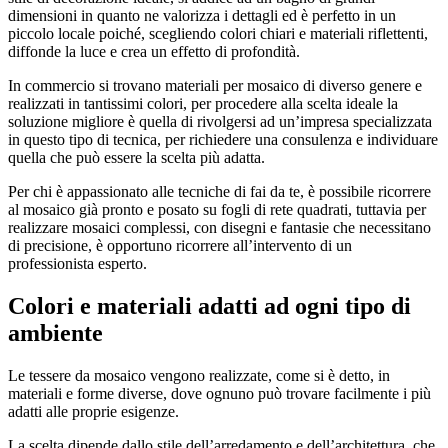
dimensioni in quanto ne valorizza i dettagli ed è perfetto in un
piccolo locale poiché, scegliendo colori chiari e materiali riflettenti,
diffonde la luce e crea un effetto di profondità.
In commercio si trovano materiali per mosaico di diverso genere e
realizzati in tantissimi colori, per procedere alla scelta ideale la
soluzione migliore è quella di rivolgersi ad un’impresa specializzata
in questo tipo di tecnica, per richiedere una consulenza e individuare
quella che può essere la scelta più adatta.
Per chi è appassionato alle tecniche di fai da te, è possibile ricorrere
al mosaico già pronto e posato su fogli di rete quadrati, tuttavia per
realizzare mosaici complessi, con disegni e fantasie che necessitano
di precisione, è opportuno ricorrere all’intervento di un
professionista esperto.
Colori e materiali adatti ad ogni tipo di
ambiente
Le tessere da mosaico vengono realizzate, come si è detto, in
materiali e forme diverse, dove ognuno può trovare facilmente i più
adatti alle proprie esigenze.
La scelta dipende dallo stile dell’arredamento e dell’architettura, che