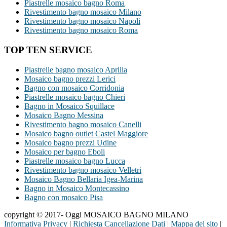
Piastrelle mosaico bagno Roma
Rivestimento bagno mosaico Milano
Rivestimento bagno mosaico Napoli
Rivestimento bagno mosaico Roma
TOP TEN SERVICE
Piastrelle bagno mosaico Aprilia
Mosaico bagno prezzi Lerici
Bagno con mosaico Corridonia
Piastrelle mosaico bagno Chieri
Bagno in Mosaico Squillace
Mosaico Bagno Messina
Rivestimento bagno mosaico Canelli
Mosaico bagno outlet Castel Maggiore
Mosaico bagno prezzi Udine
Mosaico per bagno Eboli
Piastrelle mosaico bagno Lucca
Rivestimento bagno mosaico Velletri
Mosaico Bagno Bellaria Igea-Marina
Bagno in Mosaico Montecassino
Bagno con mosaico Pisa
copyright © 2017- Oggi MOSAICO BAGNO MILANO
Informativa Privacy
|
Richiesta Cancellazione Dati
|
Mappa del sito
|