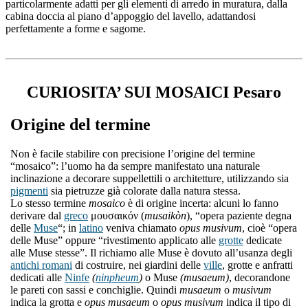
particolarmente adatti per gli elementi di arredo in muratura, dalla
cabina doccia al piano d’appoggio del lavello, adattandosi
perfettamente a forme e sagome.
CURIOSITA’ SUI MOSAICI Pesaro
Origine del termine
Non è facile stabilire con precisione l’origine del termine
“mosaico”: l’uomo ha da sempre manifestato una naturale
inclinazione a decorare suppellettili o architetture, utilizzando sia
pigmenti
sia pietruzze già colorate dalla natura stessa.
Lo stesso termine
mosaico
è di origine incerta: alcuni lo fanno
derivare dal
greco
μουσαικόν (
musaikòn
), “opera paziente degna
delle
Muse
“; in
latino
veniva chiamato
opus musivum
, cioè “opera
delle Muse” oppure “rivestimento applicato alle
grotte
dedicate
alle Muse stesse”. Il richiamo alle Muse è dovuto all’usanza degli
antichi romani
di costruire, nei giardini delle
ville
, grotte e anfratti
dedicati alle
Ninfe
(
ninpheum
)
o Muse
(musaeum)
, decorandone
le pareti con sassi e conchiglie. Quindi
musaeum
o
musivum
indica la grotta e
opus musaeum
o
opus musivum
indica il tipo di