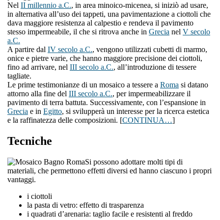
Nel
II millennio a.C.
, in area minoico-micenea, si iniziò ad usare,
in alternativa all’uso dei tappeti, una pavimentazione a ciottoli che
dava maggiore resistenza al calpestio e rendeva il pavimento
stesso impermeabile, il che si ritrova anche in
Grecia
nel
V secolo
a.C.
A partire dal
IV secolo a.C.
, vengono utilizzati cubetti di marmo,
onice e pietre varie, che hanno maggiore precisione dei ciottoli,
fino ad arrivare, nel
III secolo a.C.
, all’introduzione di tessere
tagliate.
Le prime testimonianze di un mosaico a tessere a
Roma
si datano
attorno alla fine del
III secolo a.C.
, per impermeabilizzare il
pavimento di terra battuta. Successivamente, con l’espansione in
Grecia
e in
Egitto
, si svilupperà un interesse per la ricerca estetica
e la raffinatezza delle composizioni. [
CONTINUA…
]
Tecniche
Si possono adottare molti tipi di
materiali, che permettono effetti diversi ed hanno ciascuno i propri
vantaggi.
i ciottoli
la pasta di vetro: effetto di trasparenza
i quadrati d’arenaria: taglio facile e resistenti al freddo