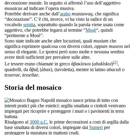
decorazione murale. In seguito si affermò l’uso dell’aggettivo
musaicus
ad indicare l’opera musiva.
Potrebbe derivare anche dall’
arabo
muzauwaq
, che significa
“decorazione”. C’è chi, invece, vi ha visto la radice di un
vocabolo
semita
, soprattutto quando la parola viene usata come
aggettivo, che potrebbe legarsi al termine “
Mosè
“, quindi
“pertinente a Mosè”.
Sono state indicate anche altre locuzioni, quali
musium
che
significa esprimere qualcosa con diversi colori, oppure
museos
nel
senso di elegante. Le ipotesi però sono molte e nessuna sembra
avere titoli sufficienti per prevalere sulle altre.
[2]
Le tessere erano chiamate in greco ἀβακίσκοι (
abakìskoi
)
,
quadrelli, da ἄβαξ (
àbax
), (tavoletta), mentre in latino
abaculi
o
tesserae
,
tessellae
.
Storia del mosaico
l mosaico nasce prima di tutto con
intenti pratici più che estetici: argilla smaltata o ciottoli venivano
impiegati per ricoprire e proteggere i muri o i pavimenti in terra
battuta.
Risalgono al
3000 a.C.
le prime decorazioni a coni di argilla dalla
base smaltata di diversi colori, impiegate dai
Sumeri
per
proteggere la muratura in mattoni crudi.