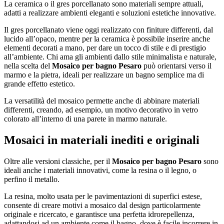
La ceramica o il gres porcellanato sono materiali sempre attuali,
adatti a realizzare ambienti eleganti e soluzioni estetiche innovative.
Il gres porcellanato viene oggi realizzato con finiture differenti, dal
lucido all’opaco, mentre per la ceramica è possibile inserire anche
elementi decorati a mano, per dare un tocco di stile e di prestigio
all’ambiente. Chi ama gli ambienti dallo stile minimalista e naturale,
nella scelta del
Mosaico per bagno Pesaro
può orientarsi verso il
marmo e la pietra, ideali per realizzare un bagno semplice ma di
grande effetto estetico.
La versatilità del mosaico permette anche di abbinare materiali
differenti, creando, ad esempio, un motivo decorativo in vetro
colorato all’interno di una parete in marmo naturale.
Mosaici in materiali inediti e originali
Oltre alle versioni classiche, per il
Mosaico per bagno Pesaro
sono
ideali anche i materiali innovativi, come la resina o il legno, o
perfino il metallo.
La resina, molto usata per le pavimentazioni di superfici estese,
consente di creare motivi a mosaico dal design particolarmente
originale e ricercato, e garantisce una perfetta idrorepellenza,
adattandosi ad un ambiente come il bagno, dove è facile incorrere in