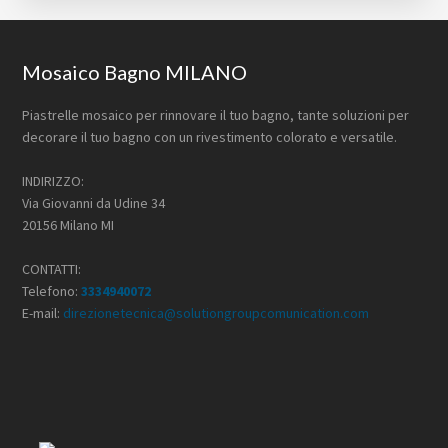
Footer
Mosaico Bagno MILANO
Piastrelle mosaico per rinnovare il tuo bagno, tante soluzioni per
decorare il tuo bagno con un rivestimento colorato e versatile.
INDIRIZZO:
Via Giovanni da Udine 34
20156 Milano MI
CONTATTI:
Telefono:
3334940072
E-mail:
direzionetecnica@solutiongroupcomunication.com