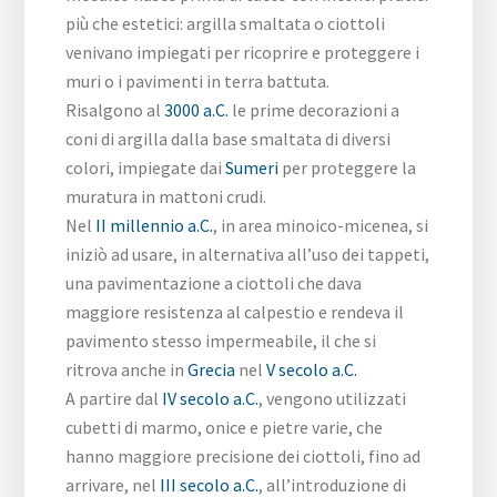
più che estetici: argilla smaltata o ciottoli
venivano impiegati per ricoprire e proteggere i
muri o i pavimenti in terra battuta.
Risalgono al
3000 a.C.
le prime decorazioni a
coni di argilla dalla base smaltata di diversi
colori, impiegate dai
Sumeri
per proteggere la
muratura in mattoni crudi.
Nel
II millennio a.C.
, in area minoico-micenea, si
iniziò ad usare, in alternativa all’uso dei tappeti,
una pavimentazione a ciottoli che dava
maggiore resistenza al calpestio e rendeva il
pavimento stesso impermeabile, il che si
ritrova anche in
Grecia
nel
V secolo a.C.
A partire dal
IV secolo a.C.
, vengono utilizzati
cubetti di marmo, onice e pietre varie, che
hanno maggiore precisione dei ciottoli, fino ad
arrivare, nel
III secolo a.C.
, all’introduzione di