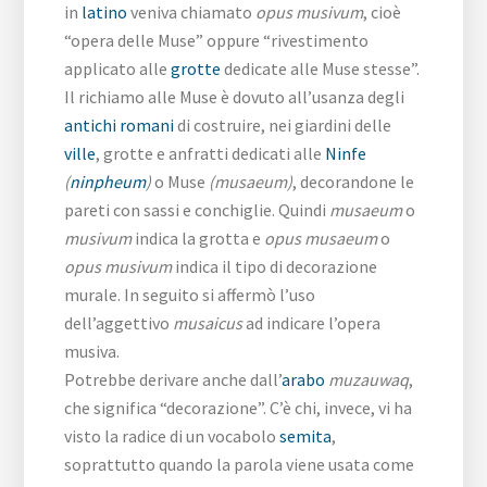
in
latino
veniva chiamato
opus musivum
, cioè
“opera delle Muse” oppure “rivestimento
applicato alle
grotte
dedicate alle Muse stesse”.
Il richiamo alle Muse è dovuto all’usanza degli
antichi romani
di costruire, nei giardini delle
ville
, grotte e anfratti dedicati alle
Ninfe
(
ninpheum
)
o Muse
(musaeum)
, decorandone le
pareti con sassi e conchiglie. Quindi
musaeum
o
musivum
indica la grotta e
opus musaeum
o
opus musivum
indica il tipo di decorazione
murale. In seguito si affermò l’uso
dell’aggettivo
musaicus
ad indicare l’opera
musiva.
Potrebbe derivare anche dall’
arabo
muzauwaq
,
che significa “decorazione”. C’è chi, invece, vi ha
visto la radice di un vocabolo
semita
,
soprattutto quando la parola viene usata come