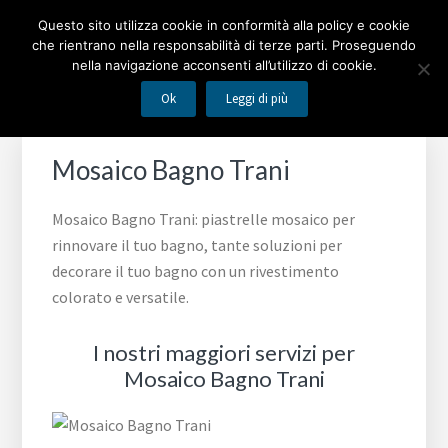
Passa
Passa
Passa
MOSAICO BAGNO
Questo sito utilizza cookie in conformità alla policy e cookie
alla
al
al
che rientrano nella responsabilità di terze parti. Proseguendo
navigazione
contenuto
piè
nella navigazione acconsenti all’utilizzo di cookie.
Piastrelle mosaico per rinnovare il tuo bagno
primaria
principale
di
Ok
Leggi di più
pagina
Mosaico Bagno Trani
Mosaico Bagno Trani: piastrelle mosaico per
rinnovare il tuo bagno, tante soluzioni per
decorare il tuo bagno con un rivestimento
colorato e versatile.
I nostri maggiori servizi per
Mosaico Bagno Trani