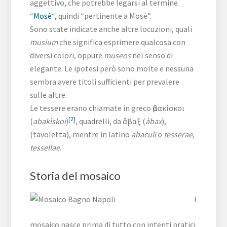
aggettivo, che potrebbe legarsi al termine
“
Mosè
“, quindi “pertinente a Mosè”.
Sono state indicate anche altre locuzioni, quali
musium
che significa esprimere qualcosa con
diversi colori, oppure
museos
nel senso di
elegante. Le ipotesi però sono molte e nessuna
sembra avere titoli sufficienti per prevalere
sulle altre.
Le tessere erano chiamate in greco ἀβακίσκοι
[2]
(
abakìskoi
)
, quadrelli, da ἄβαξ (
àbax
),
(tavoletta), mentre in latino
abaculi
o
tesserae
,
tessellae
.
Storia del mosaico
l
mosaico nasce prima di tutto con intenti pratici