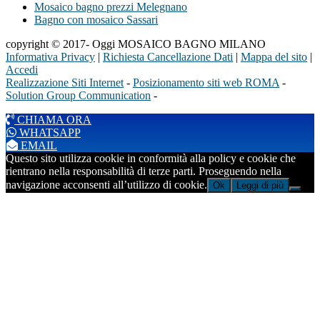
Mosaico bagno prezzi Melegnano
Bagno con mosaico Sassari
copyright © 2017- Oggi MOSAICO BAGNO MILANO
Informativa Privacy
|
Richiesta Cancellazione Dati
|
Mappa del sito
|
Accedi
Realizzazione Siti Internet
-
Posizionamento siti web ROMA
-
Solution Group Communication
-
CHIAMA ORA
WHATSAPP
EMAIL
Questo sito utilizza cookie in conformità alla policy e cookie che
rientrano nella responsabilità di terze parti. Proseguendo nella
navigazione acconsenti all’utilizzo di cookie.
Ok
Leggi di più