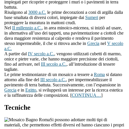
impiegati per ricoprire e proteggere i muri o i pavimenti in terra
battuta.
Risalgono al
3000 a.C.
le prime decorazioni a coni di argilla dalla
base smaltata di diversi colori, impiegate dai
Sumeri
per
proteggere la muratura in mattoni crudi.
Nel
II millennio a.C.
, in area minoico-micenea, si iniziò ad usare,
in alternativa all’uso dei tappeti, una pavimentazione a ciottoli che
dava maggiore resistenza al calpestio e rendeva il pavimento
stesso impermeabile, il che si ritrova anche in
Grecia
nel
V secolo
a.C.
A partire dal
IV secolo a.C.
, vengono utilizzati cubetti di marmo,
onice e pietre varie, che hanno maggiore precisione dei ciottoli,
fino ad arrivare, nel
III secolo a.C.
, all’introduzione di tessere
tagliate.
Le prime testimonianze di un mosaico a tessere a
Roma
si datano
attorno alla fine del
III secolo a.C.
, per impermeabilizzare il
pavimento di terra battuta. Successivamente, con l’espansione in
Grecia
e in
Egitto
, si svilupperà un interesse per la ricerca estetica
e la raffinatezza delle composizioni. [
CONTINUA…
]
Tecniche
Si possono adottare molti tipi di
materiali, che permettono effetti diversi ed hanno ciascuno i propri