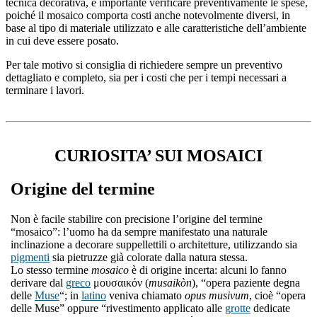
tecnica decorativa, è importante verificare preventivamente le spese,
poiché il mosaico comporta costi anche notevolmente diversi, in
base al tipo di materiale utilizzato e alle caratteristiche dell’ambiente
in cui deve essere posato.
Per tale motivo si consiglia di richiedere sempre un preventivo
dettagliato e completo, sia per i costi che per i tempi necessari a
terminare i lavori.
CURIOSITA’ SUI MOSAICI
Origine del termine
Non è facile stabilire con precisione l’origine del termine
“mosaico”: l’uomo ha da sempre manifestato una naturale
inclinazione a decorare suppellettili o architetture, utilizzando sia
pigmenti
sia pietruzze già colorate dalla natura stessa.
Lo stesso termine
mosaico
è di origine incerta: alcuni lo fanno
derivare dal
greco
μουσαικόν (
musaikòn
), “opera paziente degna
delle
Muse
“; in
latino
veniva chiamato
opus musivum
, cioè “opera
delle Muse” oppure “rivestimento applicato alle
grotte
dedicate