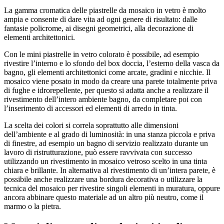
La gamma cromatica delle piastrelle da mosaico in vetro è molto
ampia e consente di dare vita ad ogni genere di risultato: dalle
fantasie policrome, ai disegni geometrici, alla decorazione di
elementi architettonici.
Con le mini piastrelle in vetro colorato è possibile, ad esempio
rivestire l’interno e lo sfondo del box doccia, l’esterno della vasca da
bagno, gli elementi architettonici come arcate, gradini e nicchie. Il
mosaico viene posato in modo da creare una parete totalmente priva
di fughe e idrorepellente, per questo si adatta anche a realizzare il
rivestimento dell’intero ambiente bagno, da completare poi con
l’inserimento di accessori ed elementi di arredo in tinta.
La scelta dei colori si correla soprattutto alle dimensioni
dell’ambiente e al grado di luminosità: in una stanza piccola e priva
di finestre, ad esempio un bagno di servizio realizzato durante un
lavoro di ristrutturazione, può essere ravvivata con successo
utilizzando un rivestimento in mosaico vetroso scelto in una tinta
chiara e brillante. In alternativa al rivestimento di un’intera parete, è
possibile anche realizzare una bordura decorativa o utilizzare la
tecnica del mosaico per rivestire singoli elementi in muratura, oppure
ancora abbinare questo materiale ad un altro più neutro, come il
marmo o la pietra.