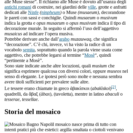
alle Muse stesse”. Il richiamo alle Muse è dovuto all’usanza degli
antichi romani
di costruire, nei giardini delle
ville
, grotte e anfratti
dedicati alle
Ninfe
(
ninpheum
)
o Muse
(musaeum)
, decorandone
le pareti con sassi e conchiglie. Quindi
musaeum
o
musivum
indica la grotta e
opus musaeum
o
opus musivum
indica il tipo di
decorazione murale. In seguito si affermò l’uso dell’aggettivo
musaicus
ad indicare l’opera musiva.
Potrebbe derivare anche dall’
arabo
muzauwaq
, che significa
“decorazione”. C’è chi, invece, vi ha visto la radice di un
vocabolo
semita
, soprattutto quando la parola viene usata come
aggettivo, che potrebbe legarsi al termine “
Mosè
“, quindi
“pertinente a Mosè”.
Sono state indicate anche altre locuzioni, quali
musium
che
significa esprimere qualcosa con diversi colori, oppure
museos
nel
senso di elegante. Le ipotesi però sono molte e nessuna sembra
avere titoli sufficienti per prevalere sulle altre.
[2]
Le tessere erano chiamate in greco ἀβακίσκοι (
abakìskoi
)
,
quadrelli, da ἄβαξ (
àbax
), (tavoletta), mentre in latino
abaculi
o
tesserae
,
tessellae
.
Storia del mosaico
l mosaico nasce prima di tutto con
intenti pratici più che estetici: argilla smaltata o ciottoli venivano