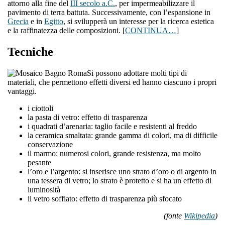
attorno alla fine del
III secolo a.C.
, per impermeabilizzare il
pavimento di terra battuta. Successivamente, con l’espansione in
Grecia
e in
Egitto
, si svilupperà un interesse per la ricerca estetica
e la raffinatezza delle composizioni. [
CONTINUA…
]
Tecniche
Si possono adottare molti tipi di
materiali, che permettono effetti diversi ed hanno ciascuno i propri
vantaggi.
i ciottoli
la pasta di vetro: effetto di trasparenza
i quadrati d’arenaria: taglio facile e resistenti al freddo
la ceramica smaltata: grande gamma di colori, ma di difficile
conservazione
il marmo: numerosi colori, grande resistenza, ma molto
pesante
l’oro e l’argento: si inserisce uno strato d’oro o di argento in
una tessera di vetro; lo strato è protetto e si ha un effetto di
luminosità
il vetro soffiato: effetto di trasparenza più sfocato
(fonte
Wikipedia
)