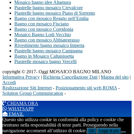
Mosaico bagno idee Altamura
Piastrelle bagno mosaico Crevalcore
Piastrelle bagno mosaico Piano di Sorrento
Bagno con mosaico Reggio nell’Emilia
Bagno con mosaico Fisciano
Bagno con mosaico Corridonia
Mosaico Bagno Lodi Vecchio
Bagno con mosaico Abbiategrasso
Rivestimento bagno mosaico Imperia
Piastrelle bagno mosaico Campagna
Bagno in Mosaico Caltanissetta
Piastrelle mosaico bagno Vercelli
copyright © 2017- Oggi MOSAICO BAGNO MILANO
Informativa Privacy
|
Richiesta Cancellazione Dati
|
Mappa del sito
|
Accedi
Realizzazione Siti Internet
-
Posizionamento siti web ROMA
-
Solution Group Communication
-
CHIAMA ORA
WHATSAPP
EMAIL
Questo sito utilizza cookie in conformità alla policy e cookie che
rientrano nella responsabilità di terze parti. Proseguendo nella
navigazione acconsenti all’utilizzo di cookie.
Ok
Leggi di più