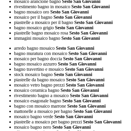
mosaico arancione bagno
Sesto San Giovanni
rivestimento bagno in mosaico
Sesto San Giovanni
bagno mosaico oro
Sesto San Giovanni
mosaico per il bagno
Sesto San Giovanni
piastrelle a mosaico per il bagno
Sesto San Giovanni
bagno mosaico grigio
Sesto San Giovanni
piastrelle bagno mosaico rosa
Sesto San Giovanni
immagini mosaico bagno
Sesto San Giovanni
arredo bagno mosaico
Sesto San Giovanni
bagno muratura con mosaico
Sesto San Giovanni
mosaico per bagno doccia
Sesto San Giovanni
bagno mosaico azzurro
Sesto San Giovanni
bagno travertino e mosaico
Sesto San Giovanni
stock mosaico bagno
Sesto San Giovanni
piastrelle da bagno mosaico
Sesto San Giovanni
mosaico vetro bagno prezzi
Sesto San Giovanni
mosaico ceramica bagno
Sesto San Giovanni
rivestimento bagno a mosaico
Sesto San Giovanni
mosaico esagonale bagno
Sesto San Giovanni
bagno con mosaico marrone
Sesto San Giovanni
mattonelle a mosaico per bagno
Sesto San Giovanni
mosaico bagno verde
Sesto San Giovanni
piastrelle a mosaico per bagno prezzi
Sesto San Giovanni
mosaico bagno nero
Sesto San Giovanni