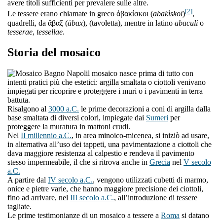
avere titoli sufficienti per prevalere sulle altre.
[2]
Le tessere erano chiamate in greco ἀβακίσκοι (
abakìskoi
)
,
quadrelli, da ἄβαξ (
àbax
), (tavoletta), mentre in latino
abaculi
o
tesserae
,
tessellae
.
Storia del mosaico
l mosaico nasce prima di tutto con
intenti pratici più che estetici: argilla smaltata o ciottoli venivano
impiegati per ricoprire e proteggere i muri o i pavimenti in terra
battuta.
Risalgono al
3000 a.C.
le prime decorazioni a coni di argilla dalla
base smaltata di diversi colori, impiegate dai
Sumeri
per
proteggere la muratura in mattoni crudi.
Nel
II millennio a.C.
, in area minoico-micenea, si iniziò ad usare,
in alternativa all’uso dei tappeti, una pavimentazione a ciottoli che
dava maggiore resistenza al calpestio e rendeva il pavimento
stesso impermeabile, il che si ritrova anche in
Grecia
nel
V secolo
a.C.
A partire dal
IV secolo a.C.
, vengono utilizzati cubetti di marmo,
onice e pietre varie, che hanno maggiore precisione dei ciottoli,
fino ad arrivare, nel
III secolo a.C.
, all’introduzione di tessere
tagliate.
Le prime testimonianze di un mosaico a tessere a
Roma
si datano