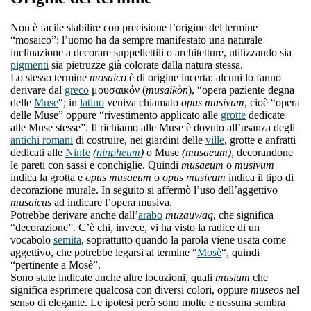
Non è facile stabilire con precisione l’origine del termine
“mosaico”: l’uomo ha da sempre manifestato una naturale
inclinazione a decorare suppellettili o architetture, utilizzando sia
pigmenti
sia pietruzze già colorate dalla natura stessa.
Lo stesso termine
mosaico
è di origine incerta: alcuni lo fanno
derivare dal
greco
μουσαικόν (
musaikòn
), “opera paziente degna
delle
Muse
“; in
latino
veniva chiamato
opus musivum
, cioè “opera
delle Muse” oppure “rivestimento applicato alle
grotte
dedicate
alle Muse stesse”. Il richiamo alle Muse è dovuto all’usanza degli
antichi romani
di costruire, nei giardini delle
ville
, grotte e anfratti
dedicati alle
Ninfe
(
ninpheum
)
o Muse
(musaeum)
, decorandone
le pareti con sassi e conchiglie. Quindi
musaeum
o
musivum
indica la grotta e
opus musaeum
o
opus musivum
indica il tipo di
decorazione murale. In seguito si affermò l’uso dell’aggettivo
musaicus
ad indicare l’opera musiva.
Potrebbe derivare anche dall’
arabo
muzauwaq
, che significa
“decorazione”. C’è chi, invece, vi ha visto la radice di un
vocabolo
semita
, soprattutto quando la parola viene usata come
aggettivo, che potrebbe legarsi al termine “
Mosè
“, quindi
“pertinente a Mosè”.
Sono state indicate anche altre locuzioni, quali
musium
che
significa esprimere qualcosa con diversi colori, oppure
museos
nel
senso di elegante. Le ipotesi però sono molte e nessuna sembra