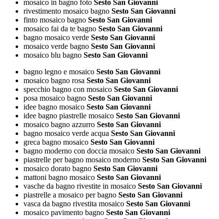
mosaico in bagno foto
Sesto San Giovanni
rivestimento mosaico bagno
Sesto San Giovanni
finto mosaico bagno
Sesto San Giovanni
mosaico fai da te bagno
Sesto San Giovanni
bagno mosaico verde
Sesto San Giovanni
mosaico verde bagno
Sesto San Giovanni
mosaico blu bagno
Sesto San Giovanni
bagno legno e mosaico
Sesto San Giovanni
mosaico bagno rosa
Sesto San Giovanni
specchio bagno con mosaico
Sesto San Giovanni
posa mosaico bagno
Sesto San Giovanni
idee bagno mosaico
Sesto San Giovanni
idee bagno piastrelle mosaico
Sesto San Giovanni
mosaico bagno azzurro
Sesto San Giovanni
bagno mosaico verde acqua
Sesto San Giovanni
greca bagno mosaico
Sesto San Giovanni
bagno moderno con doccia mosaico
Sesto San Giovanni
piastrelle per bagno mosaico moderno
Sesto San Giovanni
mosaico dorato bagno
Sesto San Giovanni
mattoni bagno mosaico
Sesto San Giovanni
vasche da bagno rivestite in mosaico
Sesto San Giovanni
piastrelle a mosaico per bagno
Sesto San Giovanni
vasca da bagno rivestita mosaico
Sesto San Giovanni
mosaico pavimento bagno
Sesto San Giovanni