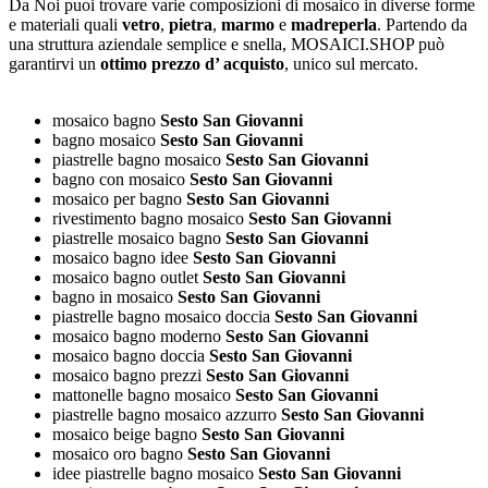
Da Noi puoi trovare varie composizioni di mosaico in diverse forme
e materiali quali
vetro
,
pietra
,
marmo
e
madreperla
. Partendo da
una struttura aziendale semplice e snella, MOSAICI.SHOP può
garantirvi un
ottimo prezzo d’ acquisto
, unico sul mercato.
mosaico bagno
Sesto San Giovanni
bagno mosaico
Sesto San Giovanni
piastrelle bagno mosaico
Sesto San Giovanni
bagno con mosaico
Sesto San Giovanni
mosaico per bagno
Sesto San Giovanni
rivestimento bagno mosaico
Sesto San Giovanni
piastrelle mosaico bagno
Sesto San Giovanni
mosaico bagno idee
Sesto San Giovanni
mosaico bagno outlet
Sesto San Giovanni
bagno in mosaico
Sesto San Giovanni
piastrelle bagno mosaico doccia
Sesto San Giovanni
mosaico bagno moderno
Sesto San Giovanni
mosaico bagno doccia
Sesto San Giovanni
mosaico bagno prezzi
Sesto San Giovanni
mattonelle bagno mosaico
Sesto San Giovanni
piastrelle bagno mosaico azzurro
Sesto San Giovanni
mosaico beige bagno
Sesto San Giovanni
mosaico oro bagno
Sesto San Giovanni
idee piastrelle bagno mosaico
Sesto San Giovanni