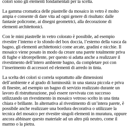
colori sono gli elementi fondamentali per la scelta.
La gamma cromatica delle piastrelle da mosaico in vetro è molto
ampia e consente di dare vita ad ogni genere di risultato: dalle
fantasie policrome, ai disegni geometrici, alla decorazione di
elementi architettonici.
Con le mini piastrelle in vetro colorato è possibile, ad esempio
rivestire l’interno e lo sfondo del box doccia, l’esterno della vasca da
bagno, gli elementi architettonici come arcate, gradini e nicchie. Il
mosaico viene posato in modo da creare una parete totalmente priva
di fughe e idrorepellente, per questo si adatta anche a realizzare il
rivestimento dell’intero ambiente bagno, da completare poi con
l’inserimento di accessori ed elementi di arredo in tinta.
La scelta dei colori si correla soprattutto alle dimensioni
dell’ambiente e al grado di luminosità: in una stanza piccola e priva
di finestre, ad esempio un bagno di servizio realizzato durante un
lavoro di ristrutturazione, può essere ravvivata con successo
utilizzando un rivestimento in mosaico vetroso scelto in una tinta
chiara e brillante. In alternativa al rivestimento di un’intera parete, è
possibile anche realizzare una bordura decorativa o utilizzare la
tecnica del mosaico per rivestire singoli elementi in muratura, oppure
ancora abbinare questo materiale ad un altro più neutro, come il
marmo o la pietra.