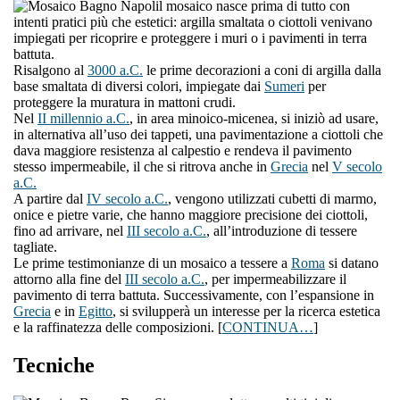
l mosaico nasce prima di tutto con
intenti pratici più che estetici: argilla smaltata o ciottoli venivano
impiegati per ricoprire e proteggere i muri o i pavimenti in terra
battuta.
Risalgono al
3000 a.C.
le prime decorazioni a coni di argilla dalla
base smaltata di diversi colori, impiegate dai
Sumeri
per
proteggere la muratura in mattoni crudi.
Nel
II millennio a.C.
, in area minoico-micenea, si iniziò ad usare,
in alternativa all’uso dei tappeti, una pavimentazione a ciottoli che
dava maggiore resistenza al calpestio e rendeva il pavimento
stesso impermeabile, il che si ritrova anche in
Grecia
nel
V secolo
a.C.
A partire dal
IV secolo a.C.
, vengono utilizzati cubetti di marmo,
onice e pietre varie, che hanno maggiore precisione dei ciottoli,
fino ad arrivare, nel
III secolo a.C.
, all’introduzione di tessere
tagliate.
Le prime testimonianze di un mosaico a tessere a
Roma
si datano
attorno alla fine del
III secolo a.C.
, per impermeabilizzare il
pavimento di terra battuta. Successivamente, con l’espansione in
Grecia
e in
Egitto
, si svilupperà un interesse per la ricerca estetica
e la raffinatezza delle composizioni. [
CONTINUA…
]
Tecniche