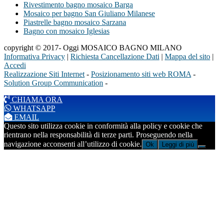
Rivestimento bagno mosaico Barga
Mosaico per bagno San Giuliano Milanese
Piastrelle bagno mosaico Sarzana
Bagno con mosaico Iglesias
copyright © 2017- Oggi MOSAICO BAGNO MILANO
Informativa Privacy
|
Richiesta Cancellazione Dati
|
Mappa del sito
|
Accedi
Realizzazione Siti Internet
-
Posizionamento siti web ROMA
-
Solution Group Communication
-
CHIAMA ORA
WHATSAPP
EMAIL
Questo sito utilizza cookie in conformità alla policy e cookie che
rientrano nella responsabilità di terze parti. Proseguendo nella
navigazione acconsenti all’utilizzo di cookie.
Ok
Leggi di più