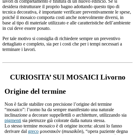
lavori di completamento e finitura di un nuovo edificio. Se si
desidera ristrutturare il proprio bagno adottando questo tipo di
tecnica decorativa, è importante verificare preventivamente le spese,
poiché il mosaico comporta costi anche notevolmente diversi, in
base al tipo di materiale utilizzato e alle caratteristiche dell’ambiente
in cui deve essere posato.
Per tale motivo si consiglia di richiedere sempre un preventivo
dettagliato e completo, sia per i costi che per i tempi necessari a
terminare i lavori.
CURIOSITA’ SUI MOSAICI Livorno
Origine del termine
Non è facile stabilire con precisione l’origine del termine
“mosaico”: l’uomo ha da sempre manifestato una naturale
inclinazione a decorare suppellettili o architetture, utilizzando sia
pigmenti
sia pietruzze già colorate dalla natura stessa.
Lo stesso termine
mosaico
è di origine incerta: alcuni lo fanno
derivare dal
greco
μουσαικόν (
musaikòn
), “opera paziente degna