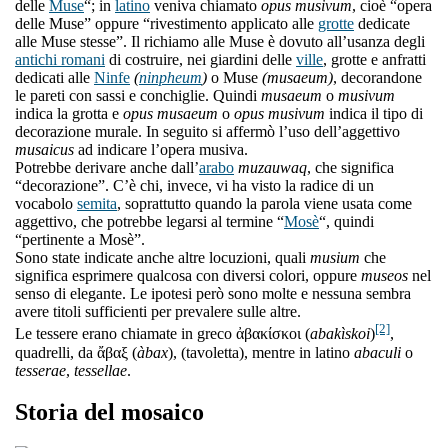
delle
Muse
“; in
latino
veniva chiamato
opus musivum
, cioè “opera
delle Muse” oppure “rivestimento applicato alle
grotte
dedicate
alle Muse stesse”. Il richiamo alle Muse è dovuto all’usanza degli
antichi romani
di costruire, nei giardini delle
ville
, grotte e anfratti
dedicati alle
Ninfe
(
ninpheum
)
o Muse
(musaeum)
, decorandone
le pareti con sassi e conchiglie. Quindi
musaeum
o
musivum
indica la grotta e
opus musaeum
o
opus musivum
indica il tipo di
decorazione murale. In seguito si affermò l’uso dell’aggettivo
musaicus
ad indicare l’opera musiva.
Potrebbe derivare anche dall’
arabo
muzauwaq
, che significa
“decorazione”. C’è chi, invece, vi ha visto la radice di un
vocabolo
semita
, soprattutto quando la parola viene usata come
aggettivo, che potrebbe legarsi al termine “
Mosè
“, quindi
“pertinente a Mosè”.
Sono state indicate anche altre locuzioni, quali
musium
che
significa esprimere qualcosa con diversi colori, oppure
museos
nel
senso di elegante. Le ipotesi però sono molte e nessuna sembra
avere titoli sufficienti per prevalere sulle altre.
[2]
Le tessere erano chiamate in greco ἀβακίσκοι (
abakìskoi
)
,
quadrelli, da ἄβαξ (
àbax
), (tavoletta), mentre in latino
abaculi
o
tesserae
,
tessellae
.
Storia del mosaico