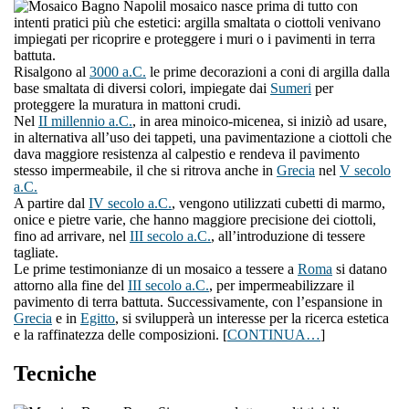
l mosaico nasce prima di tutto con
intenti pratici più che estetici: argilla smaltata o ciottoli venivano
impiegati per ricoprire e proteggere i muri o i pavimenti in terra
battuta.
Risalgono al
3000 a.C.
le prime decorazioni a coni di argilla dalla
base smaltata di diversi colori, impiegate dai
Sumeri
per
proteggere la muratura in mattoni crudi.
Nel
II millennio a.C.
, in area minoico-micenea, si iniziò ad usare,
in alternativa all’uso dei tappeti, una pavimentazione a ciottoli che
dava maggiore resistenza al calpestio e rendeva il pavimento
stesso impermeabile, il che si ritrova anche in
Grecia
nel
V secolo
a.C.
A partire dal
IV secolo a.C.
, vengono utilizzati cubetti di marmo,
onice e pietre varie, che hanno maggiore precisione dei ciottoli,
fino ad arrivare, nel
III secolo a.C.
, all’introduzione di tessere
tagliate.
Le prime testimonianze di un mosaico a tessere a
Roma
si datano
attorno alla fine del
III secolo a.C.
, per impermeabilizzare il
pavimento di terra battuta. Successivamente, con l’espansione in
Grecia
e in
Egitto
, si svilupperà un interesse per la ricerca estetica
e la raffinatezza delle composizioni. [
CONTINUA…
]
Tecniche