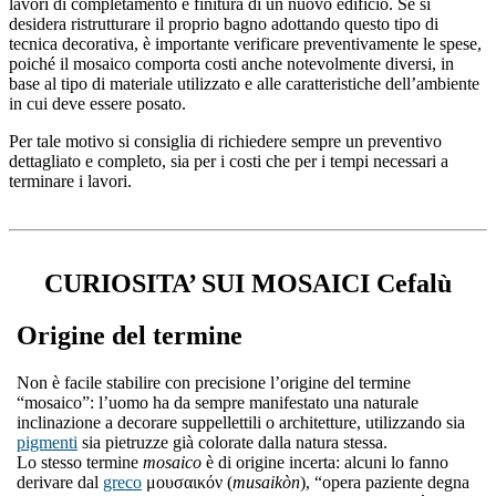
lavori di completamento e finitura di un nuovo edificio. Se si
desidera ristrutturare il proprio bagno adottando questo tipo di
tecnica decorativa, è importante verificare preventivamente le spese,
poiché il mosaico comporta costi anche notevolmente diversi, in
base al tipo di materiale utilizzato e alle caratteristiche dell’ambiente
in cui deve essere posato.
Per tale motivo si consiglia di richiedere sempre un preventivo
dettagliato e completo, sia per i costi che per i tempi necessari a
terminare i lavori.
CURIOSITA’ SUI MOSAICI Cefalù
Origine del termine
Non è facile stabilire con precisione l’origine del termine
“mosaico”: l’uomo ha da sempre manifestato una naturale
inclinazione a decorare suppellettili o architetture, utilizzando sia
pigmenti
sia pietruzze già colorate dalla natura stessa.
Lo stesso termine
mosaico
è di origine incerta: alcuni lo fanno
derivare dal
greco
μουσαικόν (
musaikòn
), “opera paziente degna