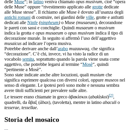
delle
Muse
“; in
latino
veniva chiamato
opus musivum
, cioè “opera
delle Muse” oppure “rivestimento applicato alle
grotte
dedicate
alle Muse stesse”. Il richiamo alle Muse è dovuto all’usanza degli
antichi romani
di costruire, nei giardini delle
ville
, grotte e anfratti
dedicati alle
Ninfe
(
ninpheum
)
o Muse
(musaeum)
, decorandone
le pareti con sassi e conchiglie. Quindi
musaeum
o
musivum
indica la grotta e
opus musaeum
o
opus musivum
indica il tipo di
decorazione murale. In seguito si affermò l’uso dell’aggettivo
musaicus
ad indicare l’opera musiva.
Potrebbe derivare anche dall’
arabo
muzauwaq
, che significa
“decorazione”. C’è chi, invece, vi ha visto la radice di un
vocabolo
semita
, soprattutto quando la parola viene usata come
aggettivo, che potrebbe legarsi al termine “
Mosè
“, quindi
“pertinente a Mosè”.
Sono state indicate anche altre locuzioni, quali
musium
che
significa esprimere qualcosa con diversi colori, oppure
museos
nel
senso di elegante. Le ipotesi però sono molte e nessuna sembra
avere titoli sufficienti per prevalere sulle altre.
[2]
Le tessere erano chiamate in greco ἀβακίσκοι (
abakìskoi
)
,
quadrelli, da ἄβαξ (
àbax
), (tavoletta), mentre in latino
abaculi
o
tesserae
,
tessellae
.
Storia del mosaico