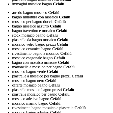
immagini mosaico bagno
Cefalù
arredo bagno mosaico
Cefalù
bagno muratura con mosaico
Cefalù
mosaico per bagno doccia
Cefalù
bagno mosaico azzurro
Cefalù
bagno travertino e mosaico
Cefalù
stock mosaico bagno
Cefalù
piastrelle da bagno mosaico
Cefalù
mosaico vetro bagno prezzi
Cefalù
mosaico ceramica bagno
Cefalù
rivestimento bagno a mosaico
Cefalù
mosaico esagonale bagno
Cefalù
bagno con mosaico marrone
Cefalù
mattonelle a mosaico per bagno
Cefalù
mosaico bagno verde
Cefalù
piastrelle a mosaico per bagno prezzi
Cefalù
mosaico bagno nero
Cefalù
offerte mosaico bagno
Cefalù
piastrelle mosaico bagno prezzi
Cefalù
piastrelle mosaico per bagno
Cefalù
mosaico adesivo bagno
Cefalù
mosaico marmo bagno
Cefalù
rivestimenti bagno mosaico e piastrelle
Cefalù
mosaico bagno adesivo
Cefalù