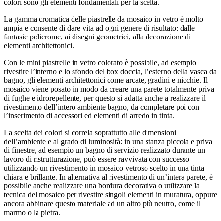
colori sono gli elementi fondamentali per la scelta.
La gamma cromatica delle piastrelle da mosaico in vetro è molto
ampia e consente di dare vita ad ogni genere di risultato: dalle
fantasie policrome, ai disegni geometrici, alla decorazione di
elementi architettonici.
Con le mini piastrelle in vetro colorato è possibile, ad esempio
rivestire l’interno e lo sfondo del box doccia, l’esterno della vasca da
bagno, gli elementi architettonici come arcate, gradini e nicchie. Il
mosaico viene posato in modo da creare una parete totalmente priva
di fughe e idrorepellente, per questo si adatta anche a realizzare il
rivestimento dell’intero ambiente bagno, da completare poi con
l’inserimento di accessori ed elementi di arredo in tinta.
La scelta dei colori si correla soprattutto alle dimensioni
dell’ambiente e al grado di luminosità: in una stanza piccola e priva
di finestre, ad esempio un bagno di servizio realizzato durante un
lavoro di ristrutturazione, può essere ravvivata con successo
utilizzando un rivestimento in mosaico vetroso scelto in una tinta
chiara e brillante. In alternativa al rivestimento di un’intera parete, è
possibile anche realizzare una bordura decorativa o utilizzare la
tecnica del mosaico per rivestire singoli elementi in muratura, oppure
ancora abbinare questo materiale ad un altro più neutro, come il
marmo o la pietra.