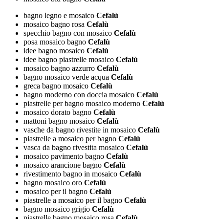
bagno legno e mosaico
Cefalù
mosaico bagno rosa
Cefalù
specchio bagno con mosaico
Cefalù
posa mosaico bagno
Cefalù
idee bagno mosaico
Cefalù
idee bagno piastrelle mosaico
Cefalù
mosaico bagno azzurro
Cefalù
bagno mosaico verde acqua
Cefalù
greca bagno mosaico
Cefalù
bagno moderno con doccia mosaico
Cefalù
piastrelle per bagno mosaico moderno
Cefalù
mosaico dorato bagno
Cefalù
mattoni bagno mosaico
Cefalù
vasche da bagno rivestite in mosaico
Cefalù
piastrelle a mosaico per bagno
Cefalù
vasca da bagno rivestita mosaico
Cefalù
mosaico pavimento bagno
Cefalù
mosaico arancione bagno
Cefalù
rivestimento bagno in mosaico
Cefalù
bagno mosaico oro
Cefalù
mosaico per il bagno
Cefalù
piastrelle a mosaico per il bagno
Cefalù
bagno mosaico grigio
Cefalù
piastrelle bagno mosaico rosa
Cefalù