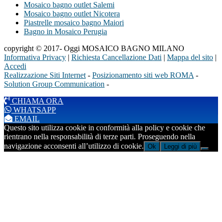
Mosaico bagno outlet Salemi
Mosaico bagno outlet Nicotera
Piastrelle mosaico bagno Maiori
Bagno in Mosaico Perugia
copyright © 2017- Oggi MOSAICO BAGNO MILANO
Informativa Privacy
|
Richiesta Cancellazione Dati
|
Mappa del sito
|
Accedi
Realizzazione Siti Internet
-
Posizionamento siti web ROMA
-
Solution Group Communication
-
CHIAMA ORA
WHATSAPP
EMAIL
Questo sito utilizza cookie in conformità alla policy e cookie che
rientrano nella responsabilità di terze parti. Proseguendo nella
navigazione acconsenti all’utilizzo di cookie.
Ok
Leggi di più