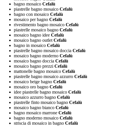
bagno mosaico
Cefalù
piastrelle bagno mosaico
Cefalù
bagno con mosaico
Cefalù
mosaico per bagno
Cefalù
rivestimento bagno mosaico
Cefalù
piastrelle mosaico bagno
Cefalù
mosaico bagno idee
Cefalù
mosaico bagno outlet
Cefalù
bagno in mosaico
Cefalù
piastrelle bagno mosaico doccia
Cefalù
mosaico bagno moderno
Cefalù
mosaico bagno doccia
Cefalù
mosaico bagno prezzi
Cefalù
mattonelle bagno mosaico
Cefalù
piastrelle bagno mosaico azzurro
Cefalù
mosaico beige bagno
Cefalù
mosaico oro bagno
Cefalù
idee piastrelle bagno mosaico
Cefalù
mosaico azzurro bagno
Cefalù
piastrelle finto mosaico bagno
Cefalù
mosaico bagno bianco
Cefalù
bagno mosaico marrone
Cefalù
bagno moderno mosaico
Cefalù
striscia di mosaico in bagno
Cefalù