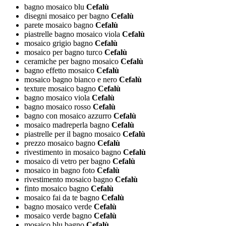
bagno mosaico blu
Cefalù
disegni mosaico per bagno
Cefalù
parete mosaico bagno
Cefalù
piastrelle bagno mosaico viola
Cefalù
mosaico grigio bagno
Cefalù
mosaico per bagno turco
Cefalù
ceramiche per bagno mosaico
Cefalù
bagno effetto mosaico
Cefalù
mosaico bagno bianco e nero
Cefalù
texture mosaico bagno
Cefalù
bagno mosaico viola
Cefalù
bagno mosaico rosso
Cefalù
bagno con mosaico azzurro
Cefalù
mosaico madreperla bagno
Cefalù
piastrelle per il bagno mosaico
Cefalù
prezzo mosaico bagno
Cefalù
rivestimento in mosaico bagno
Cefalù
mosaico di vetro per bagno
Cefalù
mosaico in bagno foto
Cefalù
rivestimento mosaico bagno
Cefalù
finto mosaico bagno
Cefalù
mosaico fai da te bagno
Cefalù
bagno mosaico verde
Cefalù
mosaico verde bagno
Cefalù
mosaico blu bagno
Cefalù