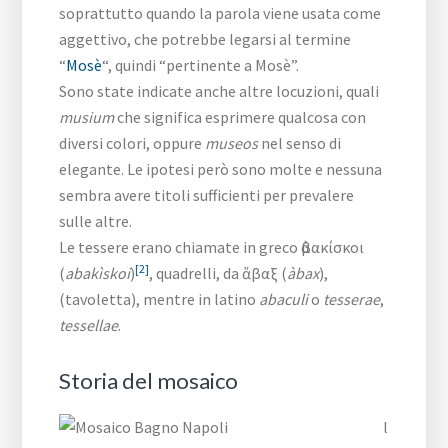
soprattutto quando la parola viene usata come
aggettivo, che potrebbe legarsi al termine
“
Mosè
“, quindi “pertinente a Mosè”.
Sono state indicate anche altre locuzioni, quali
musium
che significa esprimere qualcosa con
diversi colori, oppure
museos
nel senso di
elegante. Le ipotesi però sono molte e nessuna
sembra avere titoli sufficienti per prevalere
sulle altre.
Le tessere erano chiamate in greco ἀβακίσκοι
[2]
(
abakìskoi
)
, quadrelli, da ἄβαξ (
àbax
),
(tavoletta), mentre in latino
abaculi
o
tesserae
,
tessellae
.
Storia del mosaico
l