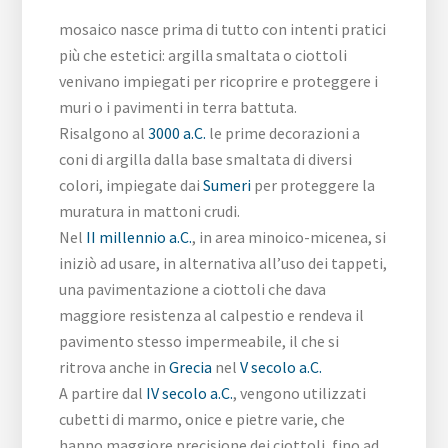
mosaico nasce prima di tutto con intenti pratici
più che estetici: argilla smaltata o ciottoli
venivano impiegati per ricoprire e proteggere i
muri o i pavimenti in terra battuta.
Risalgono al
3000 a.C.
le prime decorazioni a
coni di argilla dalla base smaltata di diversi
colori, impiegate dai
Sumeri
per proteggere la
muratura in mattoni crudi.
Nel
II millennio a.C.
, in area minoico-micenea, si
iniziò ad usare, in alternativa all’uso dei tappeti,
una pavimentazione a ciottoli che dava
maggiore resistenza al calpestio e rendeva il
pavimento stesso impermeabile, il che si
ritrova anche in
Grecia
nel
V secolo a.C.
A partire dal
IV secolo a.C.
, vengono utilizzati
cubetti di marmo, onice e pietre varie, che
hanno maggiore precisione dei ciottoli, fino ad