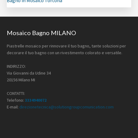
Bagno in Mosaico Tortona
Footer
Mosaico Bagno MILANO
Piastrelle mosaico per rinnovare il tuo bagno, tante soluzioni per
decorare il tuo bagno con un rivestimento colorato e versatile.
INDIRIZZO:
Via Giovanni da Udine 34
20156 Milano MI
CONTATTI:
Telefono:
3334940072
E-mail:
direzionetecnica@solutiongroupcomunication.com