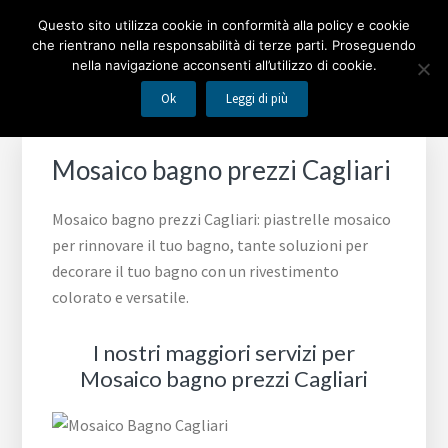
Passa
Passa
Passa
MOSAICO BAGNO
Questo sito utilizza cookie in conformità alla policy e cookie
alla
al
al
che rientrano nella responsabilità di terze parti. Proseguendo
navigazione
contenuto
piè
nella navigazione acconsenti all’utilizzo di cookie.
Piastrelle mosaico per rinnovare il tuo bagno
primaria
principale
di
Ok
Leggi di più
pagina
Mosaico bagno prezzi Cagliari
Mosaico bagno prezzi Cagliari: piastrelle mosaico
per rinnovare il tuo bagno, tante soluzioni per
decorare il tuo bagno con un rivestimento
colorato e versatile.
I nostri maggiori servizi per
Mosaico bagno prezzi Cagliari