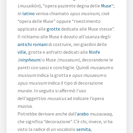
(
musaikòn
), “opera paziente degna delle
Muse
“;
in
latino
veniva chiamato
opus musivum
, cioè
“opera delle Muse” oppure “rivestimento
applicato alle
grotte
dedicate alle Muse stesse”.
Il richiamo alle Muse è dovuto all’usanza degli
antichi romani
di costruire, nei giardini delle
ville
, grotte e anfratti dedicati alle
Ninfe
(
ninpheum
)
o Muse
(musaeum)
, decorandone le
pareti con sassi e conchiglie. Quindi
musaeum
o
musivum
indica la grotta e
opus musaeum
o
opus musivum
indica il tipo di decorazione
murale. In seguito si affermò l’uso
dell’aggettivo
musaicus
ad indicare l’opera
musiva.
Potrebbe derivare anche dall’
arabo
muzauwaq
,
che significa “decorazione”. C’è chi, invece, vi ha
visto la radice di un vocabolo
semita
,