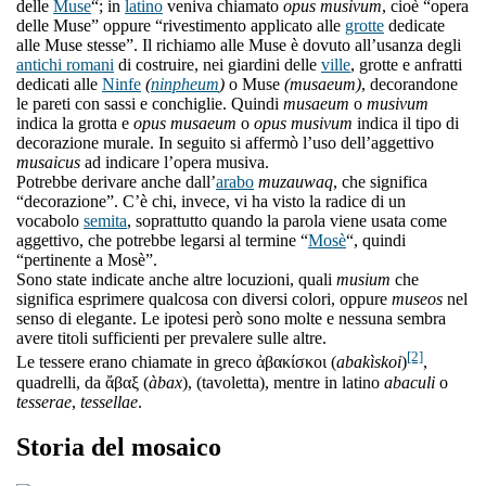
delle
Muse
“; in
latino
veniva chiamato
opus musivum
, cioè “opera
delle Muse” oppure “rivestimento applicato alle
grotte
dedicate
alle Muse stesse”. Il richiamo alle Muse è dovuto all’usanza degli
antichi romani
di costruire, nei giardini delle
ville
, grotte e anfratti
dedicati alle
Ninfe
(
ninpheum
)
o Muse
(musaeum)
, decorandone
le pareti con sassi e conchiglie. Quindi
musaeum
o
musivum
indica la grotta e
opus musaeum
o
opus musivum
indica il tipo di
decorazione murale. In seguito si affermò l’uso dell’aggettivo
musaicus
ad indicare l’opera musiva.
Potrebbe derivare anche dall’
arabo
muzauwaq
, che significa
“decorazione”. C’è chi, invece, vi ha visto la radice di un
vocabolo
semita
, soprattutto quando la parola viene usata come
aggettivo, che potrebbe legarsi al termine “
Mosè
“, quindi
“pertinente a Mosè”.
Sono state indicate anche altre locuzioni, quali
musium
che
significa esprimere qualcosa con diversi colori, oppure
museos
nel
senso di elegante. Le ipotesi però sono molte e nessuna sembra
avere titoli sufficienti per prevalere sulle altre.
[2]
Le tessere erano chiamate in greco ἀβακίσκοι (
abakìskoi
)
,
quadrelli, da ἄβαξ (
àbax
), (tavoletta), mentre in latino
abaculi
o
tesserae
,
tessellae
.
Storia del mosaico