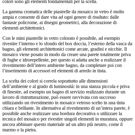
colori sono gli elementi fondamentali per la scelta.
La gamma cromatica delle piastrelle da mosaico in vetro è molto
ampia e consente di dare vita ad ogni genere di risultato: dalle
fantasie policrome, ai disegni geometrici, alla decorazione di
elementi architettonici.
Con le mini piastrelle in vetro colorato è possibile, ad esempio
rivestire l’interno e lo sfondo del box doccia, l’esterno della vasca da
bagno, gli elementi architettonici come arcate, gradini e nicchie. Il
mosaico viene posato in modo da creare una parete totalmente priva
di fughe e idrorepellente, per questo si adatta anche a realizzare il
rivestimento dell’intero ambiente bagno, da completare poi con
l’inserimento di accessori ed elementi di arredo in tinta.
La scelta dei colori si correla soprattutto alle dimensioni
dell’ambiente e al grado di luminosità: in una stanza piccola e priva
di finestre, ad esempio un bagno di servizio realizzato durante un
lavoro di ristrutturazione, può essere ravvivata con successo
utilizzando un rivestimento in mosaico vetroso scelto in una tinta
chiara e brillante. In alternativa al rivestimento di un’intera parete, è
possibile anche realizzare una bordura decorativa o utilizzare la
tecnica del mosaico per rivestire singoli elementi in muratura, oppure
ancora abbinare questo materiale ad un altro più neutro, come il
marmo o la pietra.