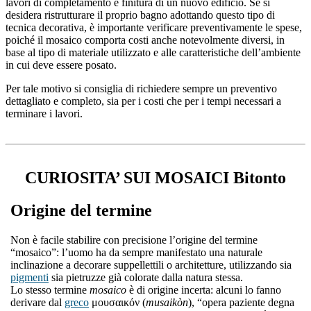
lavori di completamento e finitura di un nuovo edificio. Se si
desidera ristrutturare il proprio bagno adottando questo tipo di
tecnica decorativa, è importante verificare preventivamente le spese,
poiché il mosaico comporta costi anche notevolmente diversi, in
base al tipo di materiale utilizzato e alle caratteristiche dell’ambiente
in cui deve essere posato.
Per tale motivo si consiglia di richiedere sempre un preventivo
dettagliato e completo, sia per i costi che per i tempi necessari a
terminare i lavori.
CURIOSITA’ SUI MOSAICI Bitonto
Origine del termine
Non è facile stabilire con precisione l’origine del termine
“mosaico”: l’uomo ha da sempre manifestato una naturale
inclinazione a decorare suppellettili o architetture, utilizzando sia
pigmenti
sia pietruzze già colorate dalla natura stessa.
Lo stesso termine
mosaico
è di origine incerta: alcuni lo fanno
derivare dal
greco
μουσαικόν (
musaikòn
), “opera paziente degna