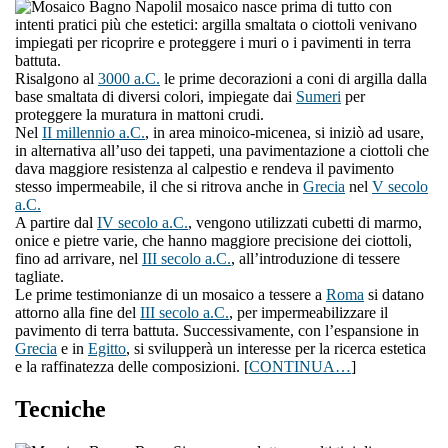
l mosaico nasce prima di tutto con
intenti pratici più che estetici: argilla smaltata o ciottoli venivano
impiegati per ricoprire e proteggere i muri o i pavimenti in terra
battuta.
Risalgono al
3000 a.C.
le prime decorazioni a coni di argilla dalla
base smaltata di diversi colori, impiegate dai
Sumeri
per
proteggere la muratura in mattoni crudi.
Nel
II millennio a.C.
, in area minoico-micenea, si iniziò ad usare,
in alternativa all’uso dei tappeti, una pavimentazione a ciottoli che
dava maggiore resistenza al calpestio e rendeva il pavimento
stesso impermeabile, il che si ritrova anche in
Grecia
nel
V secolo
a.C.
A partire dal
IV secolo a.C.
, vengono utilizzati cubetti di marmo,
onice e pietre varie, che hanno maggiore precisione dei ciottoli,
fino ad arrivare, nel
III secolo a.C.
, all’introduzione di tessere
tagliate.
Le prime testimonianze di un mosaico a tessere a
Roma
si datano
attorno alla fine del
III secolo a.C.
, per impermeabilizzare il
pavimento di terra battuta. Successivamente, con l’espansione in
Grecia
e in
Egitto
, si svilupperà un interesse per la ricerca estetica
e la raffinatezza delle composizioni. [
CONTINUA…
]
Tecniche