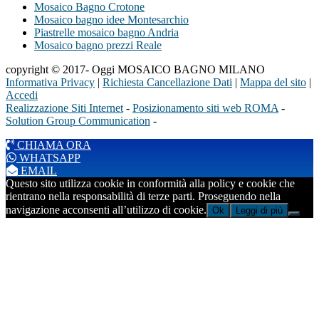
Mosaico Bagno Crotone
Mosaico bagno idee Montesarchio
Piastrelle mosaico bagno Andria
Mosaico bagno prezzi Reale
copyright © 2017- Oggi MOSAICO BAGNO MILANO
Informativa Privacy
|
Richiesta Cancellazione Dati
|
Mappa del sito
|
Accedi
Realizzazione Siti Internet
-
Posizionamento siti web ROMA
-
Solution Group Communication
-
CHIAMA ORA
WHATSAPP
EMAIL
Questo sito utilizza cookie in conformità alla policy e cookie che
rientrano nella responsabilità di terze parti. Proseguendo nella
navigazione acconsenti all’utilizzo di cookie.
Ok
Leggi di più