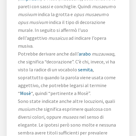
pareti con sassi e conchiglie. Quindi
musaeum
o
musivum
indica la grotta e
opus musaeum
o
opus musivum
indica il tipo di decorazione
murale. In seguito si affermò l’uso
dell’aggettivo
musaicus
ad indicare l’opera
musiva.
Potrebbe derivare anche dall’
arabo
muzauwaq
,
che significa “decorazione”. C’è chi, invece, vi ha
visto la radice di un vocabolo
semita
,
soprattutto quando la parola viene usata come
aggettivo, che potrebbe legarsi al termine
“
Mosè
“, quindi “pertinente a Mosè”.
Sono state indicate anche altre locuzioni, quali
musium
che significa esprimere qualcosa con
diversi colori, oppure
museos
nel senso di
elegante. Le ipotesi però sono molte e nessuna
sembra avere titoli sufficienti per prevalere