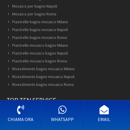
Mosaico per bagno Napoli
Mosaico per bagno Roma
Piastrelle bagno mosaico Milano
Piastrelle bagno mosaico Napoli
Piastrelle bagno mosaico Roma
Piastrelle mosaico bagno Milano
Piastrelle mosaico bagno Napoli
Piastrelle mosaico bagno Roma
Rivestimento bagno mosaico Milano
Rivestimento bagno mosaico Napoli
Rivestimento bagno mosaico Roma
TOP TEN SERVICE
Piastrelle bagno mosaico Tropea
CHIAMA ORA
WHATSAPP
EMAIL
Bagno in Mosaico Siracusa
Piastrelle bagno mosaico Ovada