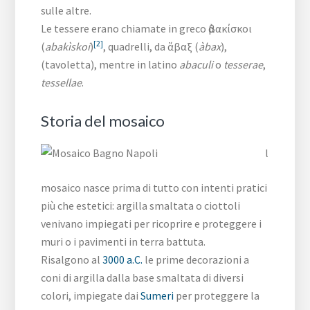
sulle altre.
Le tessere erano chiamate in greco ἀβακίσκοι
[2]
(
abakìskoi
)
, quadrelli, da ἄβαξ (
àbax
),
(tavoletta), mentre in latino
abaculi
o
tesserae
,
tessellae
.
Storia del mosaico
l
mosaico nasce prima di tutto con intenti pratici
più che estetici: argilla smaltata o ciottoli
venivano impiegati per ricoprire e proteggere i
muri o i pavimenti in terra battuta.
Risalgono al
3000 a.C.
le prime decorazioni a
coni di argilla dalla base smaltata di diversi
colori, impiegate dai
Sumeri
per proteggere la