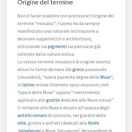
Origine del termine
Non è facile stabilire con precisione l’origine del
termine “mosaico”: l’uomo ha da sempre
manifestato una naturale inclinazione a
decorare suppellettili o architetture,
utilizzando sia
pigmenti
sia pietruzze già
colorate dalla natura stessa.
Lo stesso termine
mosaico
è di origine incerta:
alcuni lo fanno derivare dal
greco
μουσαικόν
(
musaikòn
), “opera paziente degna delle
Muse
“;
in
latino
veniva chiamato
opus musivum
, cioè
“opera delle Muse” oppure “rivestimento
applicato alle
grotte
dedicate alle Muse stesse”.
Il richiamo alle Muse è dovuto all’usanza degli
antichi romani
di costruire, nei giardini delle
ville
, grotte e anfratti dedicati alle
Ninfe
(
ninpheum
)
o Muse
(musaeum)
, decorandone le