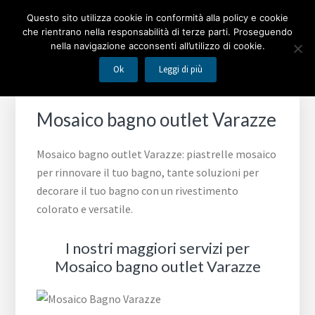
Passa
Passa
Passa
MOSAICO BAGNO
Questo sito utilizza cookie in conformità alla policy e cookie
alla
al
al
che rientrano nella responsabilità di terze parti. Proseguendo
navigazione
contenuto
piè
nella navigazione acconsenti all’utilizzo di cookie.
Piastrelle mosaico per rinnovare il tuo bagno
primaria
principale
di
Ok
Leggi di più
pagina
Mosaico bagno outlet Varazze
Mosaico bagno outlet Varazze: piastrelle mosaico
per rinnovare il tuo bagno, tante soluzioni per
decorare il tuo bagno con un rivestimento
colorato e versatile.
I nostri maggiori servizi per
Mosaico bagno outlet Varazze