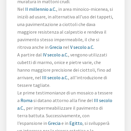
muratura in mattoni crudi.
Nel
II millennio a.C.
, in area minoico-micenea, si
iniziò ad usare, in alternativa all’uso dei tappeti,
una pavimentazione a ciottoli che dava
maggiore resistenza al calpestio e rendeva il
pavimento stesso impermeabile, il che si
ritrova anche in
Grecia
nel
V secolo a.C.
A partire dal
IV secolo a.C.
, vengono utilizzati
cubetti di marmo, onice e pietre varie, che
hanno maggiore precisione dei ciottoli, fino ad
arrivare, nel
III secolo a.C.
, all’introduzione di
tessere tagliate.
Le prime testimonianze di un mosaico a tessere
a
Roma
si datano attorno alla fine del
III secolo
a.C.
, per impermeabilizzare il pavimento di
terra battuta. Successivamente, con
l’espansione in
Grecia
e in
Egitto
, si svilupperà
un interesse per la ricerca estetica e la