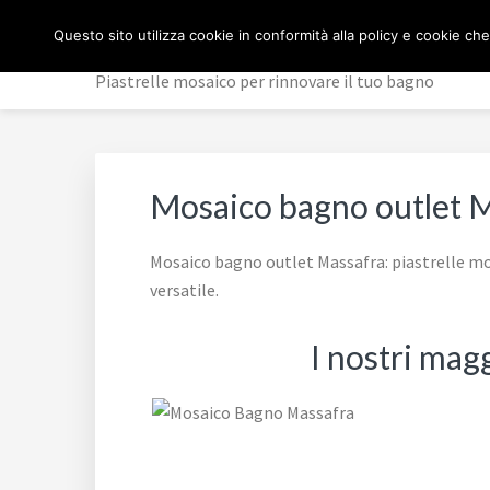
Passa
Passa
Passa
MOSAICO BAGNO
Questo sito utilizza cookie in conformità alla policy e cookie che
alla
al
al
navigazione
contenuto
piè
Piastrelle mosaico per rinnovare il tuo bagno
primaria
principale
di
pagina
Mosaico bagno outlet 
Mosaico bagno outlet Massafra: piastrelle mos
versatile.
I nostri mag