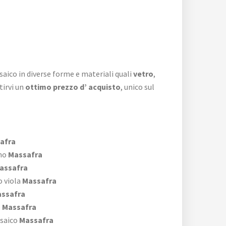
saico in diverse forme e materiali quali
vetro
,
tirvi un
ottimo prezzo d’ acquisto
, unico sul
afra
no
Massafra
assafra
 viola
Massafra
ssafra
o
Massafra
saico
Massafra