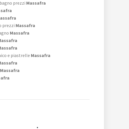
 bagno prezzi
Massafra
safra
assafra
o prezzi
Massafra
bagno
Massafra
assafra
assafra
co e piastrelle
Massafra
assafra
Massafra
afra