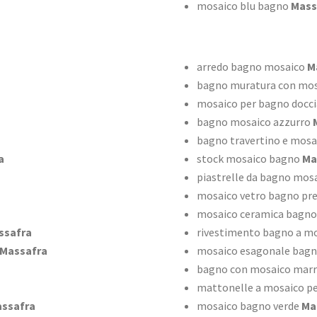
mosaico blu bagno
Mass
arredo bagno mosaico
M
bagno muratura con mos
mosaico per bagno docci
bagno mosaico azzurro
M
bagno travertino e mosa
a
stock mosaico bagno
Ma
piastrelle da bagno mos
mosaico vetro bagno pre
mosaico ceramica bagno
ssafra
rivestimento bagno a m
Massafra
mosaico esagonale bag
bagno con mosaico mar
mattonelle a mosaico p
ssafra
mosaico bagno verde
Ma