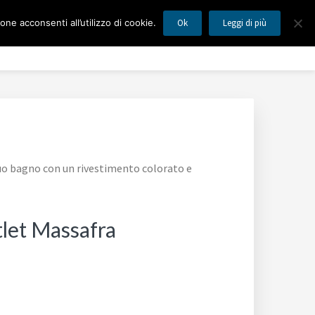
ne acconsenti all’utilizzo di cookie.
Ok
Leggi di più
MILANO
Blog
Mappa del Sito
Contatti
tuo bagno con un rivestimento colorato e
tlet Massafra