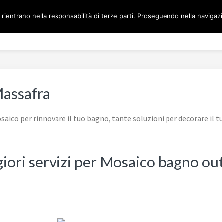
 rientrano nella responsabilità di terze parti. Proseguendo nella navigazio
Home
MOSAICO BAGNO 
Massafra
aico per rinnovare il tuo bagno, tante soluzioni per decorare il 
giori servizi per Mosaico bagno ou