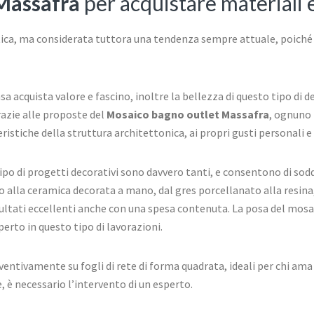
Massafra
per acquistare materiali 
ica, ma considerata tuttora una tendenza sempre attuale, poiché p
sa acquista valore e fascino, inoltre la bellezza di questo tipo di 
razie alle proposte del
Mosaico bagno outlet Massafra
, ognuno 
istiche della struttura architettonica, ai propri gusti personali e
 tipo di progetti decorativi sono davvero tanti, e consentono di sod
o alla ceramica decorata a mano, dal gres porcellanato alla resina,
ultati eccellenti anche con una spesa contenuta. La posa del mosaico
erto in questo tipo di lavorazioni.
entivamente su fogli di rete di forma quadrata, ideali per chi ama i
, è necessario l’intervento di un esperto.