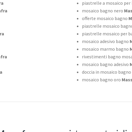
ra
piastrelle a mosaico per
fra
mosaico bagno nero
Mas
offerte mosaico bagno
M
piastrelle mosaico bagn
ra
piastrelle mosaico per 
mosaico adesivo bagno
M
mosaico marmo bagno
M
fra
rivestimenti bagno mosai
mosaico bagno adesivo
M
a
doccia in mosaico bagno
mosaico bagno oro
Mass