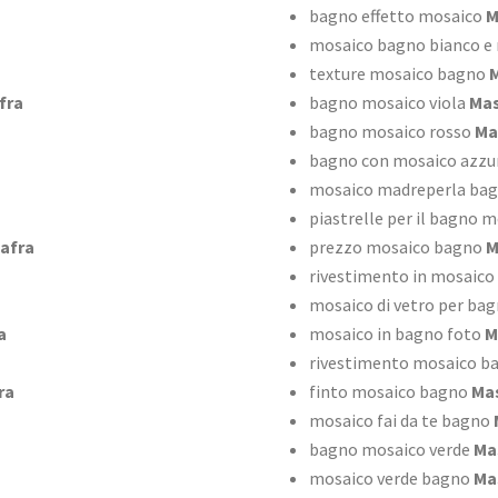
bagno effetto mosaico
M
mosaico bagno bianco e
texture mosaico bagno
M
fra
bagno mosaico viola
Mas
bagno mosaico rosso
Ma
bagno con mosaico azzu
mosaico madreperla ba
piastrelle per il bagno 
afra
prezzo mosaico bagno
M
rivestimento in mosaico
mosaico di vetro per ba
a
mosaico in bagno foto
M
rivestimento mosaico b
ra
finto mosaico bagno
Mas
mosaico fai da te bagno
bagno mosaico verde
Ma
mosaico verde bagno
Ma