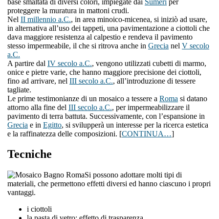
base smaltata di diversi colori, impiegate dai
Sumeri
per
proteggere la muratura in mattoni crudi.
Nel
II millennio a.C.
, in area minoico-micenea, si iniziò ad usare,
in alternativa all’uso dei tappeti, una pavimentazione a ciottoli che
dava maggiore resistenza al calpestio e rendeva il pavimento
stesso impermeabile, il che si ritrova anche in
Grecia
nel
V secolo
a.C.
A partire dal
IV secolo a.C.
, vengono utilizzati cubetti di marmo,
onice e pietre varie, che hanno maggiore precisione dei ciottoli,
fino ad arrivare, nel
III secolo a.C.
, all’introduzione di tessere
tagliate.
Le prime testimonianze di un mosaico a tessere a
Roma
si datano
attorno alla fine del
III secolo a.C.
, per impermeabilizzare il
pavimento di terra battuta. Successivamente, con l’espansione in
Grecia
e in
Egitto
, si svilupperà un interesse per la ricerca estetica
e la raffinatezza delle composizioni. [
CONTINUA…
]
Tecniche
Si possono adottare molti tipi di
materiali, che permettono effetti diversi ed hanno ciascuno i propri
vantaggi.
i ciottoli
la pasta di vetro: effetto di trasparenza