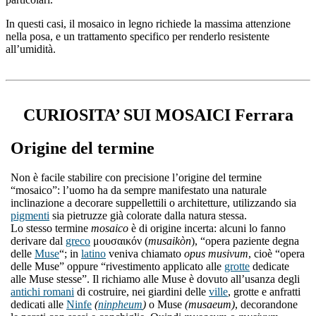
In questi casi, il mosaico in legno richiede la massima attenzione
nella posa, e un trattamento specifico per renderlo resistente
all’umidità.
CURIOSITA’ SUI MOSAICI Ferrara
Origine del termine
Non è facile stabilire con precisione l’origine del termine
“mosaico”: l’uomo ha da sempre manifestato una naturale
inclinazione a decorare suppellettili o architetture, utilizzando sia
pigmenti
sia pietruzze già colorate dalla natura stessa.
Lo stesso termine
mosaico
è di origine incerta: alcuni lo fanno
derivare dal
greco
μουσαικόν (
musaikòn
), “opera paziente degna
delle
Muse
“; in
latino
veniva chiamato
opus musivum
, cioè “opera
delle Muse” oppure “rivestimento applicato alle
grotte
dedicate
alle Muse stesse”. Il richiamo alle Muse è dovuto all’usanza degli
antichi romani
di costruire, nei giardini delle
ville
, grotte e anfratti
dedicati alle
Ninfe
(
ninpheum
)
o Muse
(musaeum)
, decorandone