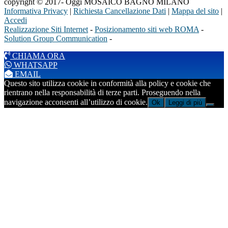
copyright © 2017- Oggi MOSAICO BAGNO MILANO
Informativa Privacy
|
Richiesta Cancellazione Dati
|
Mappa del sito
|
Accedi
Realizzazione Siti Internet
-
Posizionamento siti web ROMA
-
Solution Group Communication
-
CHIAMA ORA
WHATSAPP
EMAIL
Questo sito utilizza cookie in conformità alla policy e cookie che
rientrano nella responsabilità di terze parti. Proseguendo nella
navigazione acconsenti all’utilizzo di cookie.
Ok
Leggi di più