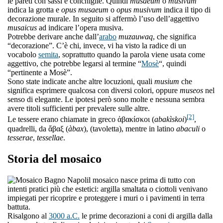
le pareti con sassi e conchiglie. Quindi
musaeum
o
musivum
indica la grotta e
opus musaeum
o
opus musivum
indica il tipo di
decorazione murale. In seguito si affermò l’uso dell’aggettivo
musaicus
ad indicare l’opera musiva.
Potrebbe derivare anche dall’
arabo
muzauwaq
, che significa
“decorazione”. C’è chi, invece, vi ha visto la radice di un
vocabolo
semita
, soprattutto quando la parola viene usata come
aggettivo, che potrebbe legarsi al termine “
Mosè
“, quindi
“pertinente a Mosè”.
Sono state indicate anche altre locuzioni, quali
musium
che
significa esprimere qualcosa con diversi colori, oppure
museos
nel
senso di elegante. Le ipotesi però sono molte e nessuna sembra
avere titoli sufficienti per prevalere sulle altre.
[2]
Le tessere erano chiamate in greco ἀβακίσκοι (
abakìskoi
)
,
quadrelli, da ἄβαξ (
àbax
), (tavoletta), mentre in latino
abaculi
o
tesserae
,
tessellae
.
Storia del mosaico
l mosaico nasce prima di tutto con
intenti pratici più che estetici: argilla smaltata o ciottoli venivano
impiegati per ricoprire e proteggere i muri o i pavimenti in terra
battuta.
Risalgono al
3000 a.C.
le prime decorazioni a coni di argilla dalla