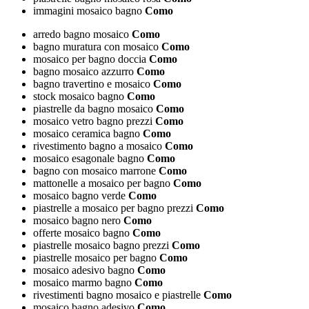
immagini mosaico bagno
Como
arredo bagno mosaico
Como
bagno muratura con mosaico
Como
mosaico per bagno doccia
Como
bagno mosaico azzurro
Como
bagno travertino e mosaico
Como
stock mosaico bagno
Como
piastrelle da bagno mosaico
Como
mosaico vetro bagno prezzi
Como
mosaico ceramica bagno
Como
rivestimento bagno a mosaico
Como
mosaico esagonale bagno
Como
bagno con mosaico marrone
Como
mattonelle a mosaico per bagno
Como
mosaico bagno verde
Como
piastrelle a mosaico per bagno prezzi
Como
mosaico bagno nero
Como
offerte mosaico bagno
Como
piastrelle mosaico bagno prezzi
Como
piastrelle mosaico per bagno
Como
mosaico adesivo bagno
Como
mosaico marmo bagno
Como
rivestimenti bagno mosaico e piastrelle
Como
mosaico bagno adesivo
Como