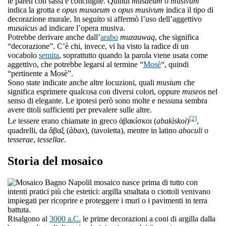
le pareti con sassi e conchiglie. Quindi
musaeum
o
musivum
indica la grotta e
opus musaeum
o
opus musivum
indica il tipo di
decorazione murale. In seguito si affermò l’uso dell’aggettivo
musaicus
ad indicare l’opera musiva.
Potrebbe derivare anche dall’
arabo
muzauwaq
, che significa
“decorazione”. C’è chi, invece, vi ha visto la radice di un
vocabolo
semita
, soprattutto quando la parola viene usata come
aggettivo, che potrebbe legarsi al termine “
Mosè
“, quindi
“pertinente a Mosè”.
Sono state indicate anche altre locuzioni, quali
musium
che
significa esprimere qualcosa con diversi colori, oppure
museos
nel
senso di elegante. Le ipotesi però sono molte e nessuna sembra
avere titoli sufficienti per prevalere sulle altre.
[2]
Le tessere erano chiamate in greco ἀβακίσκοι (
abakìskoi
)
,
quadrelli, da ἄβαξ (
àbax
), (tavoletta), mentre in latino
abaculi
o
tesserae
,
tessellae
.
Storia del mosaico
l mosaico nasce prima di tutto con
intenti pratici più che estetici: argilla smaltata o ciottoli venivano
impiegati per ricoprire e proteggere i muri o i pavimenti in terra
battuta.
Risalgono al
3000 a.C.
le prime decorazioni a coni di argilla dalla