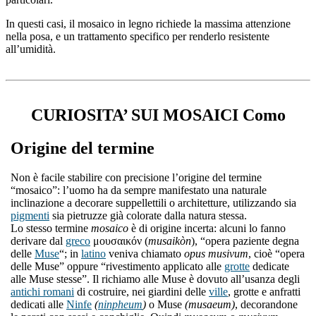
In questi casi, il mosaico in legno richiede la massima attenzione
nella posa, e un trattamento specifico per renderlo resistente
all’umidità.
CURIOSITA’ SUI MOSAICI Como
Origine del termine
Non è facile stabilire con precisione l’origine del termine
“mosaico”: l’uomo ha da sempre manifestato una naturale
inclinazione a decorare suppellettili o architetture, utilizzando sia
pigmenti
sia pietruzze già colorate dalla natura stessa.
Lo stesso termine
mosaico
è di origine incerta: alcuni lo fanno
derivare dal
greco
μουσαικόν (
musaikòn
), “opera paziente degna
delle
Muse
“; in
latino
veniva chiamato
opus musivum
, cioè “opera
delle Muse” oppure “rivestimento applicato alle
grotte
dedicate
alle Muse stesse”. Il richiamo alle Muse è dovuto all’usanza degli
antichi romani
di costruire, nei giardini delle
ville
, grotte e anfratti
dedicati alle
Ninfe
(
ninpheum
)
o Muse
(musaeum)
, decorandone