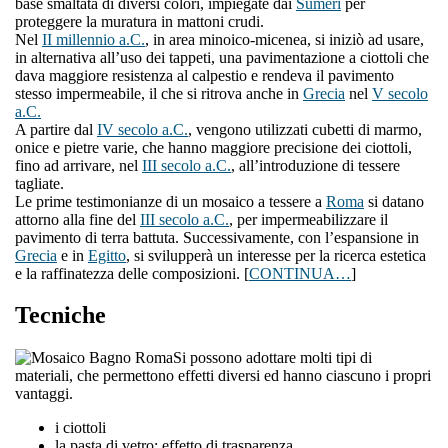
base smaltata di diversi colori, impiegate dai
Sumeri
per
proteggere la muratura in mattoni crudi.
Nel
II millennio a.C.
, in area minoico-micenea, si iniziò ad usare,
in alternativa all’uso dei tappeti, una pavimentazione a ciottoli che
dava maggiore resistenza al calpestio e rendeva il pavimento
stesso impermeabile, il che si ritrova anche in
Grecia
nel
V secolo
a.C.
A partire dal
IV secolo a.C.
, vengono utilizzati cubetti di marmo,
onice e pietre varie, che hanno maggiore precisione dei ciottoli,
fino ad arrivare, nel
III secolo a.C.
, all’introduzione di tessere
tagliate.
Le prime testimonianze di un mosaico a tessere a
Roma
si datano
attorno alla fine del
III secolo a.C.
, per impermeabilizzare il
pavimento di terra battuta. Successivamente, con l’espansione in
Grecia
e in
Egitto
, si svilupperà un interesse per la ricerca estetica
e la raffinatezza delle composizioni. [
CONTINUA…
]
Tecniche
Si possono adottare molti tipi di
materiali, che permettono effetti diversi ed hanno ciascuno i propri
vantaggi.
i ciottoli
la pasta di vetro: effetto di trasparenza