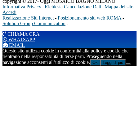
copyright © 2017- Oggi MOSAICO BAGNO MILANO
Informativa Privacy
|
Richiesta Cancellazione Dati
|
Mappa del sito
|
Accedi
Realizzazione Siti Internet
-
Posizionamento siti web ROMA
-
Solution Group Communication
-
CHIAMA ORA
WHATSAPP
EMAIL
Questo sito utilizza cookie in conformità alla policy e cookie che
rientrano nella responsabilità di terze parti. Proseguendo nella
navigazione acconsenti all’utilizzo di cookie.
Ok
Leggi di più