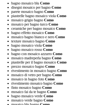
bagno mosaico blu
Como
disegni mosaico per bagno
Como
parete mosaico bagno
Como
piastrelle bagno mosaico viola
Como
mosaico grigio bagno
Como
mosaico per bagno turco
Como
ceramiche per bagno mosaico
Como
bagno effetto mosaico
Como
mosaico bagno bianco e nero
Como
texture mosaico bagno
Como
bagno mosaico viola
Como
bagno mosaico rosso
Como
bagno con mosaico azzurro
Como
mosaico madreperla bagno
Como
piastrelle per il bagno mosaico
Como
prezzo mosaico bagno
Como
rivestimento in mosaico bagno
Como
mosaico di vetro per bagno
Como
mosaico in bagno foto
Como
rivestimento mosaico bagno
Como
finto mosaico bagno
Como
mosaico fai da te bagno
Como
bagno mosaico verde
Como
mosaico verde bagno
Como
mosaico blu bagno
Como