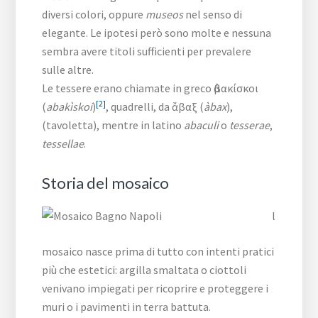
diversi colori, oppure
museos
nel senso di
elegante. Le ipotesi però sono molte e nessuna
sembra avere titoli sufficienti per prevalere
sulle altre.
Le tessere erano chiamate in greco ἀβακίσκοι
[2]
(
abakìskoi
)
, quadrelli, da ἄβαξ (
àbax
),
(tavoletta), mentre in latino
abaculi
o
tesserae
,
tessellae
.
Storia del mosaico
l
mosaico nasce prima di tutto con intenti pratici
più che estetici: argilla smaltata o ciottoli
venivano impiegati per ricoprire e proteggere i
muri o i pavimenti in terra battuta.