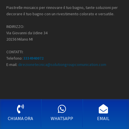
Piastrelle mosaico per rinnovare il tuo bagno, tante soluzioni per
decorare il tuo bagno con un rivestimento colorato e versatile.
INDIRIZZO:
Via Giovanni da Udine 34
20156 Milano MI
CONTATTI:
Telefono:
3334940072
E-mail:
direzionetecnica@solutiongroupcomunication.com
CHIAMA ORA
WHATSAPP
EMAIL
I NOSTRI PRINCIPALI SERVIZI