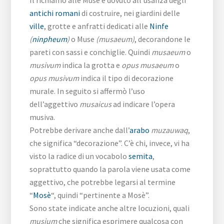
Il richiamo alle Muse è dovuto all’usanza degli
antichi romani
di costruire, nei giardini delle
ville
, grotte e anfratti dedicati alle
Ninfe
(
ninpheum
)
o Muse
(musaeum)
, decorandone le
pareti con sassi e conchiglie. Quindi
musaeum
o
musivum
indica la grotta e
opus musaeum
o
opus musivum
indica il tipo di decorazione
murale. In seguito si affermò l’uso
dell’aggettivo
musaicus
ad indicare l’opera
musiva.
Potrebbe derivare anche dall’
arabo
muzauwaq
,
che significa “decorazione”. C’è chi, invece, vi ha
visto la radice di un vocabolo
semita
,
soprattutto quando la parola viene usata come
aggettivo, che potrebbe legarsi al termine
“
Mosè
“, quindi “pertinente a Mosè”.
Sono state indicate anche altre locuzioni, quali
musium
che significa esprimere qualcosa con