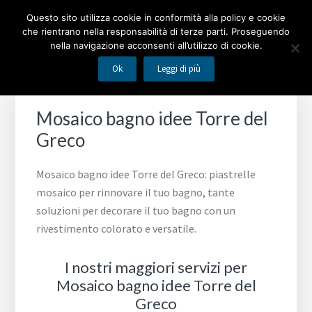
Passa
Passa
Passa
MOSAICO BAGNO
Questo sito utilizza cookie in conformità alla policy e cookie
alla
al
al
che rientrano nella responsabilità di terze parti. Proseguendo
navigazione
contenuto
piè
nella navigazione acconsenti all’utilizzo di cookie.
Piastrelle mosaico per rinnovare il tuo bagno
primaria
principale
di
Ok
Leggi di più
pagina
Mosaico bagno idee Torre del
Greco
Mosaico bagno idee Torre del Greco: piastrelle
mosaico per rinnovare il tuo bagno, tante
soluzioni per decorare il tuo bagno con un
rivestimento colorato e versatile.
I nostri maggiori servizi per
Mosaico bagno idee Torre del
Greco