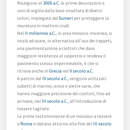
Risalgono al
3000 a.C.
le prime decorazioni a
coni di argilla dalla base smaltata di diversi
colori, impiegate dai
Sumeri
per proteggere la
muratura in mattoni crudi.
Nel
II millennio a.C.
, in area minoico-micenea, si
iniziò ad usare, in alternativa all’uso dei tappeti,
una pavimentazione a ciottoli che dava
maggiore resistenza al calpestio e rendeva il
pavimento stesso impermeabile, il che si
ritrova anche in
Grecia
nel
V secolo a.C.
A partire dal
IV secolo a.C.
, vengono utilizzati
cubetti di marmo, onice e pietre varie, che
hanno maggiore precisione dei ciottoli, fino ad
arrivare, nel
III secolo a.C.
, all’introduzione di
tessere tagliate.
Le prime testimonianze di un mosaico a tessere
a
Roma
si datano attorno alla fine del
III secolo