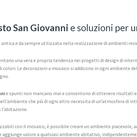
sto San Giovanni
e soluzioni per 
antica e da sempre utilizzata nella realizzazione di ambienti resi
ano una vera e propria tendenza nei progetti di design di interni, g
i colori. Le decorazioni a mosaico si addicono in ogni ambiente dell
agno.
nni
e spunti non mancano mai e consentono di ottenere risultati ec
uell’ambiente che più di ogni altro necessita di un’atmosfera di int
a l’abitazione.
alizzabili con il mosaico, è possibile creare un ambiente piacevole,
e aggiunge valore a qualsiasi ambiente abitativo, indipendentement