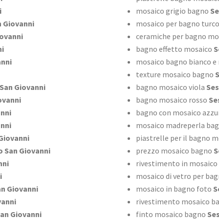
i
mosaico grigio bagno
Se
 Giovanni
mosaico per bagno turc
ovanni
ceramiche per bagno mo
ni
bagno effetto mosaico
S
anni
mosaico bagno bianco e
texture mosaico bagno
S
San Giovanni
bagno mosaico viola
Ses
ovanni
bagno mosaico rosso
Ses
nni
bagno con mosaico azzu
nni
mosaico madreperla ba
Giovanni
piastrelle per il bagno 
 San Giovanni
prezzo mosaico bagno
S
nni
rivestimento in mosaico
i
mosaico di vetro per ba
n Giovanni
mosaico in bagno foto
S
vanni
rivestimento mosaico b
an Giovanni
finto mosaico bagno
Ses