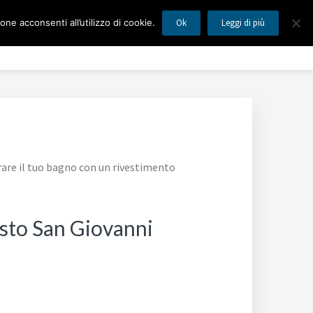
ne acconsenti all’utilizzo di cookie.
Ok
Leggi di più
MILANO
Blog
Mappa del Sito
Contatti
rare il tuo bagno con un rivestimento
esto San Giovanni