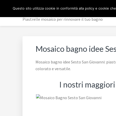
Passa
Passa
Passa
MOSAICO BAGNO
Questo sito utilizza cookie in conformità alla policy e cookie che
alla
al
al
navigazione
contenuto
piè
Piastrelle mosaico per rinnovare il tuo bagno
primaria
principale
di
pagina
Mosaico bagno idee Ses
Mosaico bagno idee Sesto San Giovanni: piastr
colorato e versatile.
I nostri maggior