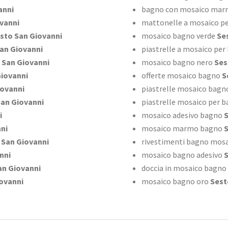
anni
bagno con mosaico mar
vanni
mattonelle a mosaico p
sto San Giovanni
mosaico bagno verde
Ses
an Giovanni
piastrelle a mosaico per
 San Giovanni
mosaico bagno nero
Ses
iovanni
offerte mosaico bagno
S
iovanni
piastrelle mosaico bagn
an Giovanni
piastrelle mosaico per 
i
mosaico adesivo bagno
S
ni
mosaico marmo bagno
S
 San Giovanni
rivestimenti bagno mosai
nni
mosaico bagno adesivo
S
an Giovanni
doccia in mosaico bagno
ovanni
mosaico bagno oro
Sest