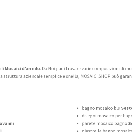
 di
Mosaici d’arredo
. Da Noi puoi trovare varie composizioni di mo
na struttura aziendale semplice e snella, MOSAICI.SHOP può garan
bagno mosaico blu
Sesto
disegni mosaico per bag
ovanni
parete mosaico bagno
Se
i
piastrelle bagno mosaico