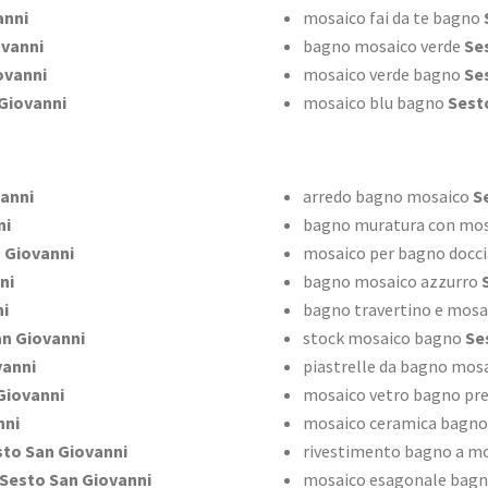
anni
mosaico fai da te bagno
ovanni
bagno mosaico verde
Ses
ovanni
mosaico verde bagno
Ses
Giovanni
mosaico blu bagno
Sesto
anni
arredo bagno mosaico
Se
ni
bagno muratura con mos
 Giovanni
mosaico per bagno docci
ni
bagno mosaico azzurro
S
ni
bagno travertino e mosa
n Giovanni
stock mosaico bagno
Ses
vanni
piastrelle da bagno mos
Giovanni
mosaico vetro bagno pre
nni
mosaico ceramica bagno
to San Giovanni
rivestimento bagno a m
Sesto San Giovanni
mosaico esagonale bag