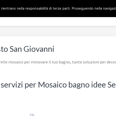
 rientrano nella responsabilità di terze parti. Proseguendo nella navigazio
Home
MOSAICO BAGNO 
to San Giovanni
elle mosaico per rinnovare il tuo bagno, tante soluzioni per deco
i servizi per Mosaico bagno idee S