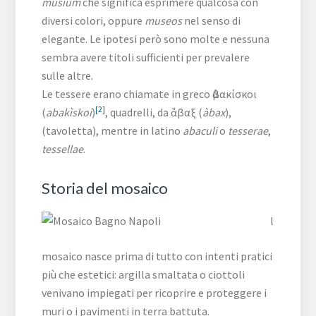
musium
che significa esprimere qualcosa con
diversi colori, oppure
museos
nel senso di
elegante. Le ipotesi però sono molte e nessuna
sembra avere titoli sufficienti per prevalere
sulle altre.
Le tessere erano chiamate in greco ἀβακίσκοι
[2]
(
abakìskoi
)
, quadrelli, da ἄβαξ (
àbax
),
(tavoletta), mentre in latino
abaculi
o
tesserae
,
tessellae
.
Storia del mosaico
l
mosaico nasce prima di tutto con intenti pratici
più che estetici: argilla smaltata o ciottoli
venivano impiegati per ricoprire e proteggere i
muri o i pavimenti in terra battuta.