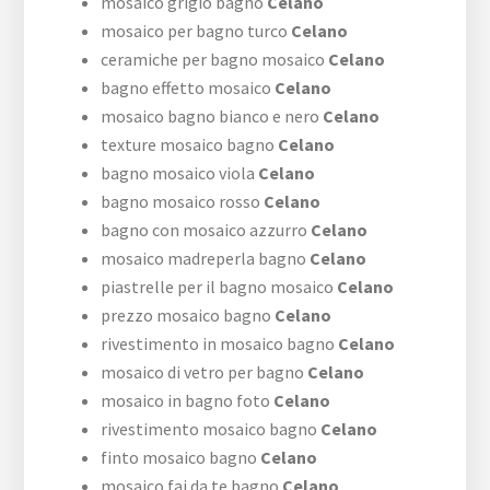
mosaico grigio bagno
Celano
mosaico per bagno turco
Celano
ceramiche per bagno mosaico
Celano
bagno effetto mosaico
Celano
mosaico bagno bianco e nero
Celano
texture mosaico bagno
Celano
bagno mosaico viola
Celano
bagno mosaico rosso
Celano
bagno con mosaico azzurro
Celano
mosaico madreperla bagno
Celano
piastrelle per il bagno mosaico
Celano
prezzo mosaico bagno
Celano
rivestimento in mosaico bagno
Celano
mosaico di vetro per bagno
Celano
mosaico in bagno foto
Celano
rivestimento mosaico bagno
Celano
finto mosaico bagno
Celano
mosaico fai da te bagno
Celano