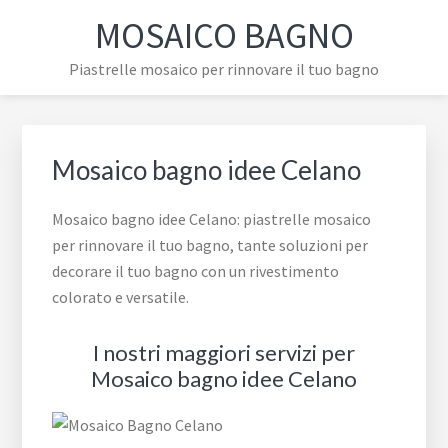
Passa
Passa
Passa
MOSAICO BAGNO
alla
al
al
navigazione
contenuto
piè
Piastrelle mosaico per rinnovare il tuo bagno
primaria
principale
di
pagina
Mosaico bagno idee Celano
Mosaico bagno idee Celano: piastrelle mosaico
per rinnovare il tuo bagno, tante soluzioni per
decorare il tuo bagno con un rivestimento
colorato e versatile.
I nostri maggiori servizi per
Mosaico bagno idee Celano