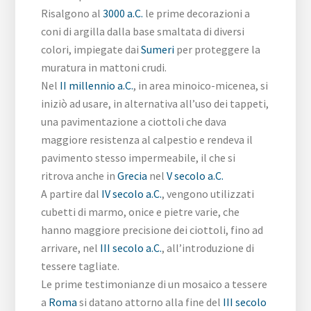
Risalgono al
3000 a.C.
le prime decorazioni a
coni di argilla dalla base smaltata di diversi
colori, impiegate dai
Sumeri
per proteggere la
muratura in mattoni crudi.
Nel
II millennio a.C.
, in area minoico-micenea, si
iniziò ad usare, in alternativa all’uso dei tappeti,
una pavimentazione a ciottoli che dava
maggiore resistenza al calpestio e rendeva il
pavimento stesso impermeabile, il che si
ritrova anche in
Grecia
nel
V secolo a.C.
A partire dal
IV secolo a.C.
, vengono utilizzati
cubetti di marmo, onice e pietre varie, che
hanno maggiore precisione dei ciottoli, fino ad
arrivare, nel
III secolo a.C.
, all’introduzione di
tessere tagliate.
Le prime testimonianze di un mosaico a tessere
a
Roma
si datano attorno alla fine del
III secolo