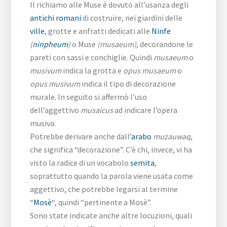
Il richiamo alle Muse è dovuto all’usanza degli
antichi romani
di costruire, nei giardini delle
ville
, grotte e anfratti dedicati alle
Ninfe
(
ninpheum
)
o Muse
(musaeum)
, decorandone le
pareti con sassi e conchiglie. Quindi
musaeum
o
musivum
indica la grotta e
opus musaeum
o
opus musivum
indica il tipo di decorazione
murale. In seguito si affermò l’uso
dell’aggettivo
musaicus
ad indicare l’opera
musiva.
Potrebbe derivare anche dall’
arabo
muzauwaq
,
che significa “decorazione”. C’è chi, invece, vi ha
visto la radice di un vocabolo
semita
,
soprattutto quando la parola viene usata come
aggettivo, che potrebbe legarsi al termine
“
Mosè
“, quindi “pertinente a Mosè”.
Sono state indicate anche altre locuzioni, quali