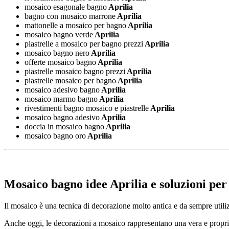
mosaico esagonale bagno
Aprilia
bagno con mosaico marrone
Aprilia
mattonelle a mosaico per bagno
Aprilia
mosaico bagno verde
Aprilia
piastrelle a mosaico per bagno prezzi
Aprilia
mosaico bagno nero
Aprilia
offerte mosaico bagno
Aprilia
piastrelle mosaico bagno prezzi
Aprilia
piastrelle mosaico per bagno
Aprilia
mosaico adesivo bagno
Aprilia
mosaico marmo bagno
Aprilia
rivestimenti bagno mosaico e piastrelle
Aprilia
mosaico bagno adesivo
Aprilia
doccia in mosaico bagno
Aprilia
mosaico bagno oro
Aprilia
Mosaico bagno idee Aprilia
e soluzioni per
Il mosaico è una tecnica di decorazione molto antica e da sempre utilizz
Anche oggi, le decorazioni a mosaico rappresentano una vera e propria te