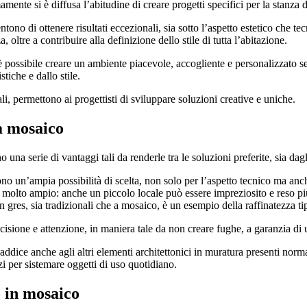
mente si è diffusa l’abitudine di creare progetti specifici per la stanza 
no di ottenere risultati eccezionali, sia sotto l’aspetto estetico che te
 oltre a contribuire alla definizione dello stile di tutta l’abitazione.
, è possibile creare un ambiente piacevole, accogliente e personalizzato
tiche e dallo stile.
ali, permettono ai progettisti di sviluppare soluzioni creative e uniche.
a mosaico
a serie di vantaggi tali da renderle tra le soluzioni preferite, sia dagli
no un’ampia possibilità di scelta, non solo per l’aspetto tecnico ma anche 
molto ampio: anche un piccolo locale può essere impreziosito e reso più 
 gres, sia tradizionali che a mosaico, è un esempio della raffinatezza tip
ione e attenzione, in maniera tale da non creare fughe, a garanzia di una
 addice anche agli altri elementi architettonici in muratura presenti nor
zi per sistemare oggetti di uso quotidiano.
o in mosaico