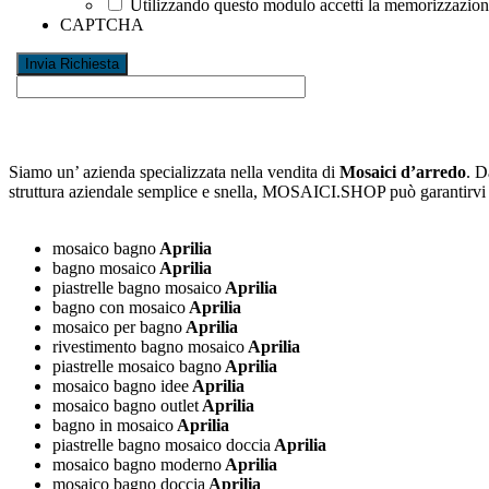
Utilizzando questo modulo accetti la memorizzazione 
CAPTCHA
Siamo un’ azienda specializzata nella vendita di
Mosaici d’arredo
. D
struttura aziendale semplice e snella, MOSAICI.SHOP può garantirv
mosaico bagno
Aprilia
bagno mosaico
Aprilia
piastrelle bagno mosaico
Aprilia
bagno con mosaico
Aprilia
mosaico per bagno
Aprilia
rivestimento bagno mosaico
Aprilia
piastrelle mosaico bagno
Aprilia
mosaico bagno idee
Aprilia
mosaico bagno outlet
Aprilia
bagno in mosaico
Aprilia
piastrelle bagno mosaico doccia
Aprilia
mosaico bagno moderno
Aprilia
mosaico bagno doccia
Aprilia