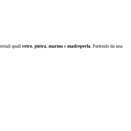
eriali quali
vetro
,
pietra
,
marmo
e
madreperla
. Partendo da una