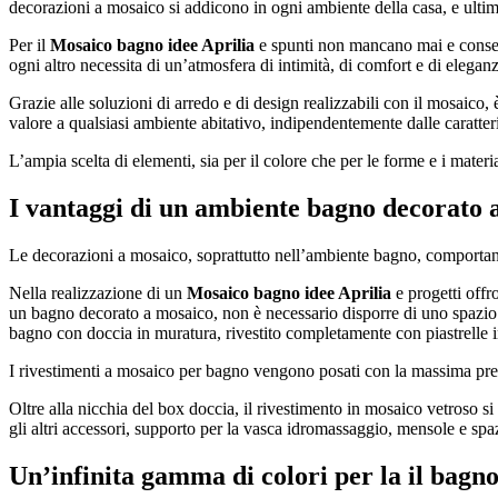
decorazioni a mosaico si addicono in ogni ambiente della casa, e ultima
Per il
Mosaico bagno idee Aprilia
e spunti non mancano mai e consento
ogni altro necessita di un’atmosfera di intimità, di comfort e di eleganza,
Grazie alle soluzioni di arredo e di design realizzabili con il mosaico
valore a qualsiasi ambiente abitativo, indipendentemente dalle caratteris
L’ampia scelta di elementi, sia per il colore che per le forme e i materi
I vantaggi di un ambiente bagno decorato 
Le decorazioni a mosaico, soprattutto nell’ambiente bagno, comportano un
Nella realizzazione di un
Mosaico bagno idee Aprilia
e progetti offro
un bagno decorato a mosaico, non è necessario disporre di uno spazio 
bagno con doccia in muratura, rivestito completamente con piastrelle in
I rivestimenti a mosaico per bagno vengono posati con la massima precis
Oltre alla nicchia del box doccia, il rivestimento in mosaico vetroso si
gli altri accessori, supporto per la vasca idromassaggio, mensole e spa
Un’infinita gamma di colori per la il bagn