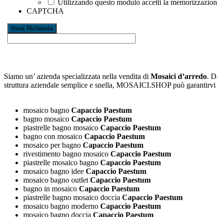
Utilizzando questo modulo accetti la memorizzazione 
CAPTCHA
Siamo un’ azienda specializzata nella vendita di
Mosaici d’arredo
. D
struttura aziendale semplice e snella, MOSAICI.SHOP può garantirv
mosaico bagno
Capaccio Paestum
bagno mosaico
Capaccio Paestum
piastrelle bagno mosaico
Capaccio Paestum
bagno con mosaico
Capaccio Paestum
mosaico per bagno
Capaccio Paestum
rivestimento bagno mosaico
Capaccio Paestum
piastrelle mosaico bagno
Capaccio Paestum
mosaico bagno idee
Capaccio Paestum
mosaico bagno outlet
Capaccio Paestum
bagno in mosaico
Capaccio Paestum
piastrelle bagno mosaico doccia
Capaccio Paestum
mosaico bagno moderno
Capaccio Paestum
mosaico bagno doccia
Capaccio Paestum