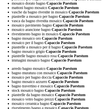
mosaico dorato bagno
Capaccio Paestum
mattoni bagno mosaico
Capaccio Paestum
vasche da bagno rivestite in mosaico
Capaccio Paestum
piastrelle a mosaico per bagno
Capaccio Paestum
vasca da bagno rivestita mosaico
Capaccio Paestum
mosaico pavimento bagno
Capaccio Paestum
mosaico arancione bagno
Capaccio Paestum
rivestimento bagno in mosaico
Capaccio Paestum
bagno mosaico oro
Capaccio Paestum
mosaico per il bagno
Capaccio Paestum
piastrelle a mosaico per il bagno
Capaccio Paestum
bagno mosaico grigio
Capaccio Paestum
piastrelle bagno mosaico rosa
Capaccio Paestum
immagini mosaico bagno
Capaccio Paestum
arredo bagno mosaico
Capaccio Paestum
bagno muratura con mosaico
Capaccio Paestum
mosaico per bagno doccia
Capaccio Paestum
bagno mosaico azzurro
Capaccio Paestum
bagno travertino e mosaico
Capaccio Paestum
stock mosaico bagno
Capaccio Paestum
piastrelle da bagno mosaico
Capaccio Paestum
mosaico vetro bagno prezzi
Capaccio Paestum
mosaico ceramica bagno
Capaccio Paestum
rivestimento bagno a mosaico
Capaccio Paestum