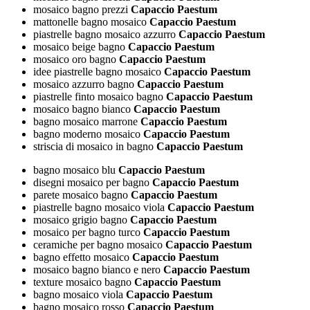
mosaico bagno prezzi
Capaccio Paestum
mattonelle bagno mosaico
Capaccio Paestum
piastrelle bagno mosaico azzurro
Capaccio Paestum
mosaico beige bagno
Capaccio Paestum
mosaico oro bagno
Capaccio Paestum
idee piastrelle bagno mosaico
Capaccio Paestum
mosaico azzurro bagno
Capaccio Paestum
piastrelle finto mosaico bagno
Capaccio Paestum
mosaico bagno bianco
Capaccio Paestum
bagno mosaico marrone
Capaccio Paestum
bagno moderno mosaico
Capaccio Paestum
striscia di mosaico in bagno
Capaccio Paestum
bagno mosaico blu
Capaccio Paestum
disegni mosaico per bagno
Capaccio Paestum
parete mosaico bagno
Capaccio Paestum
piastrelle bagno mosaico viola
Capaccio Paestum
mosaico grigio bagno
Capaccio Paestum
mosaico per bagno turco
Capaccio Paestum
ceramiche per bagno mosaico
Capaccio Paestum
bagno effetto mosaico
Capaccio Paestum
mosaico bagno bianco e nero
Capaccio Paestum
texture mosaico bagno
Capaccio Paestum
bagno mosaico viola
Capaccio Paestum
bagno mosaico rosso
Capaccio Paestum