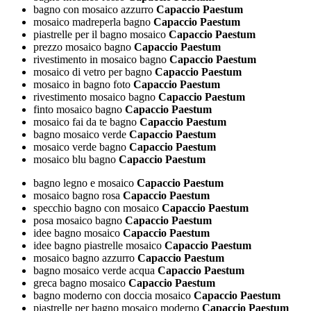
bagno con mosaico azzurro
Capaccio Paestum
mosaico madreperla bagno
Capaccio Paestum
piastrelle per il bagno mosaico
Capaccio Paestum
prezzo mosaico bagno
Capaccio Paestum
rivestimento in mosaico bagno
Capaccio Paestum
mosaico di vetro per bagno
Capaccio Paestum
mosaico in bagno foto
Capaccio Paestum
rivestimento mosaico bagno
Capaccio Paestum
finto mosaico bagno
Capaccio Paestum
mosaico fai da te bagno
Capaccio Paestum
bagno mosaico verde
Capaccio Paestum
mosaico verde bagno
Capaccio Paestum
mosaico blu bagno
Capaccio Paestum
bagno legno e mosaico
Capaccio Paestum
mosaico bagno rosa
Capaccio Paestum
specchio bagno con mosaico
Capaccio Paestum
posa mosaico bagno
Capaccio Paestum
idee bagno mosaico
Capaccio Paestum
idee bagno piastrelle mosaico
Capaccio Paestum
mosaico bagno azzurro
Capaccio Paestum
bagno mosaico verde acqua
Capaccio Paestum
greca bagno mosaico
Capaccio Paestum
bagno moderno con doccia mosaico
Capaccio Paestum
piastrelle per bagno mosaico moderno
Capaccio Paestum