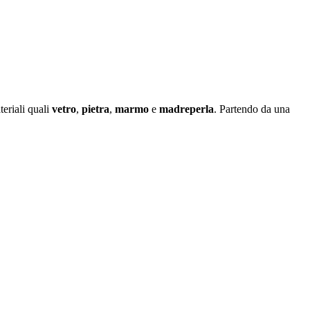
eriali quali
vetro
,
pietra
,
marmo
e
madreperla
. Partendo da una