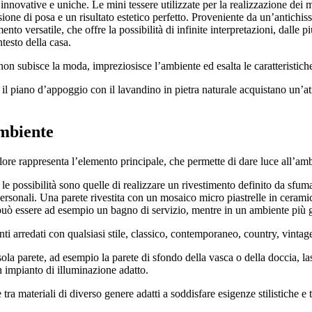
i innovative e uniche. Le mini tessere utilizzate per la realizzazione de
ne di posa e un risultato estetico perfetto. Proveniente da un’antichissima
nto versatile, che offre la possibilità di infinite interpretazioni, dalle 
testo della casa.
non subisce la moda, impreziosisce l’ambiente ed esalta le caratteristiche
, il piano d’appoggio con il lavandino in pietra naturale acquistano un’a
ambiente
lore rappresenta l’elemento principale, che permette di dare luce all’ambie
, le possibilità sono quelle di realizzare un rivestimento definito da sfuma
personali. Una parete rivestita con un mosaico micro piastrelle in ceramica
può essere ad esempio un bagno di servizio, mentre in un ambiente più gr
 arredati con qualsiasi stile, classico, contemporaneo, country, vintage
a parete, ad esempio la parete di sfondo della vasca o della doccia, lasc
n impianto di illuminazione adatto.
tra materiali di diverso genere adatti a soddisfare esigenze stilistiche e t