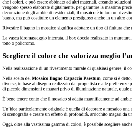
che i colori, e può essere abbinato ad altri materiali, creando soluzion
vengono spesso elaborate digitalmente, per garantire la massima precisio
decorazione degli ambienti residenziali, il mosaico è tuttora un rivestime
bagno, ma può costituire un elemento prestigioso anche in un altro con
Rivestire il bagno in mosaico significa adottare un tipo di finitura che 
La vasca idromassaggio interrata, il box doccia realizzato in muratura
tono o policromo.
Scegliere il colore che valorizza meglio l’
Nella realizzazione di un rivestimento murale di qualsiasi genere, il co
Nella scelta del
Mosaico Bagno Capaccio Paestum
, come si è detto
diverse, in base al disegno realizzato dal progettista e alle preferenze 
di piccole dimensioni e magari privo di illuminazione naturale, quale 
É bene tenere conto che il mosaico si adatta magnificamente ad ambienti
Un’idea particolarmente originale è quella di decorare a mosaico una sol
di scenografia e creare un effetto di profondità, arricchito magari da u
Oggi, oltre alla vastissima gamma di colori, è possibile scegliere anche 