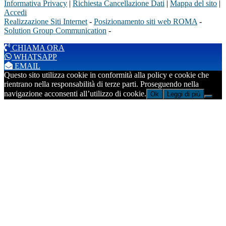
Informativa Privacy
|
Richiesta Cancellazione Dati
|
Mappa del sito
|
Accedi
Realizzazione Siti Internet
-
Posizionamento siti web ROMA
-
Solution Group Communication
-
CHIAMA ORA
WHATSAPP
EMAIL
Questo sito utilizza cookie in conformità alla policy e cookie che
rientrano nella responsabilità di terze parti. Proseguendo nella
navigazione acconsenti all’utilizzo di cookie.
Ok
Leggi di più