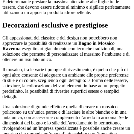
É determinante prestare la massima attenzione alle fughe tra le
tessere, che devono essere ridotte al minimo e sigillate perfettamente
utilizzando un apposito prodotto idrorepellente.
Decorazioni esclusive e prestigiose
Gli appassionati del classico e del design non potrebbero non
apprezzare la possibilità di realizzare un
Bagno in Mosaico
Ravenna
eseguito artigianalmente con tecniche tradizionali, una
soluzione che permette di personalizzare al massimo l’ambiente e di
ottenere un risultato unico.
Il mosaico, tra le varie tipologie di rivestimento, è quello che più di
ogni altro consente di adeguare un ambiente alle proprie preferenze
di stile e di colore, scegliendo ogni dettaglio: la forma delle tessere,
la texture, la collocazione dei vari elementi in base ad un progetto
predefinito, la possibilità di rivestire superfici estese o semplici
dettagli.
Una soluzione di grande effetto è quella di creare un mosaico
policromo su un’unica parete e di lasciare le altre bianche o in una
tinta unica, con accessori e complementi d’arredo in armonia. Se le
dimensioni del bagno e lo stile dell’arredamento lo permettono,
rivolgendosi ad un’impresa specializzata è possibile anche creare un
mosaico che riprenda un’opera d’arte celebre o un’immagine