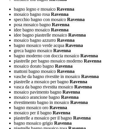
bagno legno e mosaico
Ravenna
mosaico bagno rosa
Ravenna
specchio bagno con mosaico
Ravenna
posa mosaico bagno
Ravenna
idee bagno mosaico
Ravenna
idee bagno piastrelle mosaico
Ravenna
mosaico bagno azzurro
Ravenna
bagno mosaico verde acqua
Ravenna
greca bagno mosaico
Ravenna
bagno moderno con doccia mosaico
Ravenna
piastrelle per bagno mosaico moderno
Ravenna
mosaico dorato bagno
Ravenna
mattoni bagno mosaico
Ravenna
vasche da bagno rivestite in mosaico
Ravenna
piastrelle a mosaico per bagno
Ravenna
vasca da bagno rivestita mosaico
Ravenna
mosaico pavimento bagno
Ravenna
mosaico arancione bagno
Ravenna
rivestimento bagno in mosaico
Ravenna
bagno mosaico oro
Ravenna
mosaico per il bagno
Ravenna
piastrelle a mosaico per il bagno
Ravenna
bagno mosaico grigio
Ravenna
piastrelle bagno mosaico rosa
Ravenna