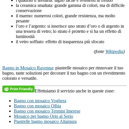
i quadrati d’arenaria: taglio facile e resistenti al freddo
la ceramica smaltata: grande gamma di colori, ma di difficile
conservazione
il marmo: numerosi colori, grande resistenza, ma molto
pesante
l’oro e l’argento: si inserisce uno strato d’oro o di argento in
una tessera di vetro; lo strato è protetto e si ha un effetto di
luminosità
il vetro soffiato: effetto di trasparenza più sfocato
(fonte
Wikipedia
)
Bagno in Mosaico Ravenna
: piastrelle mosaico per rinnovare il tuo
bagno, tante soluzioni per decorare il tuo bagno con un rivestimento
colorato e versatile.
Effettuiamo il servizio anche in queste zone:
Bagno con mosaico Voghera
Bagno con mosaico Olbia
Bagno con mosaico Termini Imerese
Mosaico per bagno Orio al Serio
Piastrelle bagno mosaico Altamura