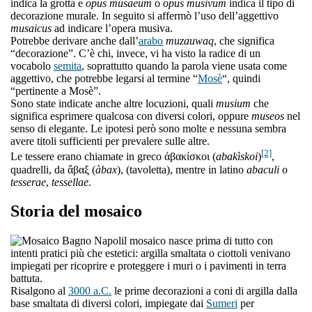
indica la grotta e
opus musaeum
o
opus musivum
indica il tipo di
decorazione murale. In seguito si affermò l’uso dell’aggettivo
musaicus
ad indicare l’opera musiva.
Potrebbe derivare anche dall’
arabo
muzauwaq
, che significa
“decorazione”. C’è chi, invece, vi ha visto la radice di un
vocabolo
semita
, soprattutto quando la parola viene usata come
aggettivo, che potrebbe legarsi al termine “
Mosè
“, quindi
“pertinente a Mosè”.
Sono state indicate anche altre locuzioni, quali
musium
che
significa esprimere qualcosa con diversi colori, oppure
museos
nel
senso di elegante. Le ipotesi però sono molte e nessuna sembra
avere titoli sufficienti per prevalere sulle altre.
[2]
Le tessere erano chiamate in greco ἀβακίσκοι (
abakìskoi
)
,
quadrelli, da ἄβαξ (
àbax
), (tavoletta), mentre in latino
abaculi
o
tesserae
,
tessellae
.
Storia del mosaico
l mosaico nasce prima di tutto con
intenti pratici più che estetici: argilla smaltata o ciottoli venivano
impiegati per ricoprire e proteggere i muri o i pavimenti in terra
battuta.
Risalgono al
3000 a.C.
le prime decorazioni a coni di argilla dalla
base smaltata di diversi colori, impiegate dai
Sumeri
per