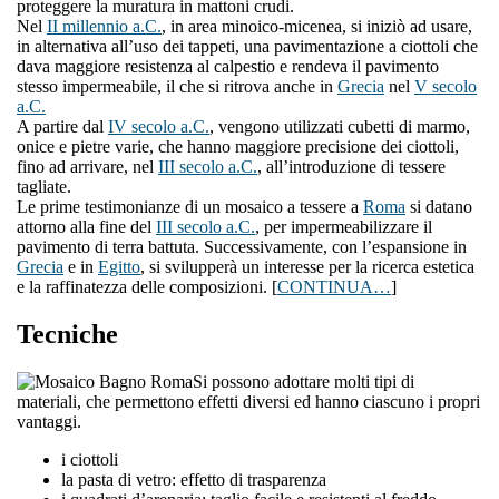
proteggere la muratura in mattoni crudi.
Nel
II millennio a.C.
, in area minoico-micenea, si iniziò ad usare,
in alternativa all’uso dei tappeti, una pavimentazione a ciottoli che
dava maggiore resistenza al calpestio e rendeva il pavimento
stesso impermeabile, il che si ritrova anche in
Grecia
nel
V secolo
a.C.
A partire dal
IV secolo a.C.
, vengono utilizzati cubetti di marmo,
onice e pietre varie, che hanno maggiore precisione dei ciottoli,
fino ad arrivare, nel
III secolo a.C.
, all’introduzione di tessere
tagliate.
Le prime testimonianze di un mosaico a tessere a
Roma
si datano
attorno alla fine del
III secolo a.C.
, per impermeabilizzare il
pavimento di terra battuta. Successivamente, con l’espansione in
Grecia
e in
Egitto
, si svilupperà un interesse per la ricerca estetica
e la raffinatezza delle composizioni. [
CONTINUA…
]
Tecniche
Si possono adottare molti tipi di
materiali, che permettono effetti diversi ed hanno ciascuno i propri
vantaggi.
i ciottoli
la pasta di vetro: effetto di trasparenza