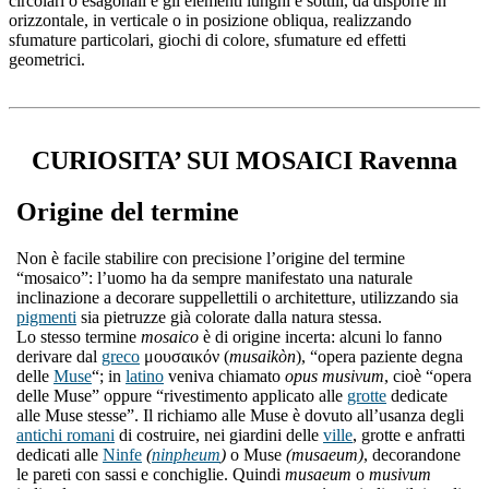
circolari o esagonali e gli elementi lunghi e sottili, da disporre in
orizzontale, in verticale o in posizione obliqua, realizzando
sfumature particolari, giochi di colore, sfumature ed effetti
geometrici.
CURIOSITA’ SUI MOSAICI Ravenna
Origine del termine
Non è facile stabilire con precisione l’origine del termine
“mosaico”: l’uomo ha da sempre manifestato una naturale
inclinazione a decorare suppellettili o architetture, utilizzando sia
pigmenti
sia pietruzze già colorate dalla natura stessa.
Lo stesso termine
mosaico
è di origine incerta: alcuni lo fanno
derivare dal
greco
μουσαικόν (
musaikòn
), “opera paziente degna
delle
Muse
“; in
latino
veniva chiamato
opus musivum
, cioè “opera
delle Muse” oppure “rivestimento applicato alle
grotte
dedicate
alle Muse stesse”. Il richiamo alle Muse è dovuto all’usanza degli
antichi romani
di costruire, nei giardini delle
ville
, grotte e anfratti
dedicati alle
Ninfe
(
ninpheum
)
o Muse
(musaeum)
, decorandone
le pareti con sassi e conchiglie. Quindi
musaeum
o
musivum