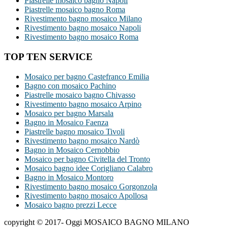
Piastrelle mosaico bagno Napoli
Piastrelle mosaico bagno Roma
Rivestimento bagno mosaico Milano
Rivestimento bagno mosaico Napoli
Rivestimento bagno mosaico Roma
TOP TEN SERVICE
Mosaico per bagno Castefranco Emilia
Bagno con mosaico Pachino
Piastrelle mosaico bagno Chivasso
Rivestimento bagno mosaico Arpino
Mosaico per bagno Marsala
Bagno in Mosaico Faenza
Piastrelle bagno mosaico Tivoli
Rivestimento bagno mosaico Nardò
Bagno in Mosaico Cernobbio
Mosaico per bagno Civitella del Tronto
Mosaico bagno idee Corigliano Calabro
Bagno in Mosaico Montoro
Rivestimento bagno mosaico Gorgonzola
Rivestimento bagno mosaico Apollosa
Mosaico bagno prezzi Lecce
copyright © 2017- Oggi MOSAICO BAGNO MILANO