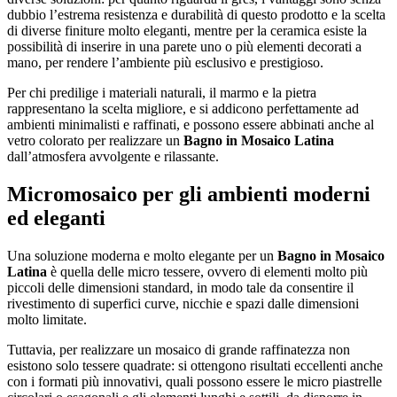
dubbio l’estrema resistenza e durabilità di questo prodotto e la scelta
di diverse finiture molto eleganti, mentre per la ceramica esiste la
possibilità di inserire in una parete uno o più elementi decorati a
mano, per rendere l’ambiente più esclusivo e prestigioso.
Per chi predilige i materiali naturali, il marmo e la pietra
rappresentano la scelta migliore, e si addicono perfettamente ad
ambienti minimalisti e raffinati, e possono essere abbinati anche al
vetro colorato per realizzare un
Bagno in Mosaico Latina
dall’atmosfera avvolgente e rilassante.
Micromosaico per gli ambienti moderni
ed eleganti
Una soluzione moderna e molto elegante per un
Bagno in Mosaico
Latina
è quella delle micro tessere, ovvero di elementi molto più
piccoli delle dimensioni standard, in modo tale da consentire il
rivestimento di superfici curve, nicchie e spazi dalle dimensioni
molto limitate.
Tuttavia, per realizzare un mosaico di grande raffinatezza non
esistono solo tessere quadrate: si ottengono risultati eccellenti anche
con i formati più innovativi, quali possono essere le micro piastrelle