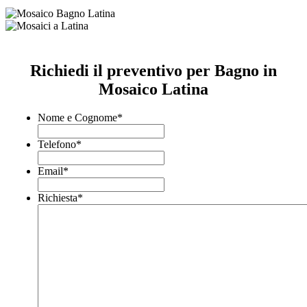
Richiedi il preventivo per Bagno in
Mosaico Latina
Nome e Cognome
*
Telefono
*
Email
*
Richiesta
*