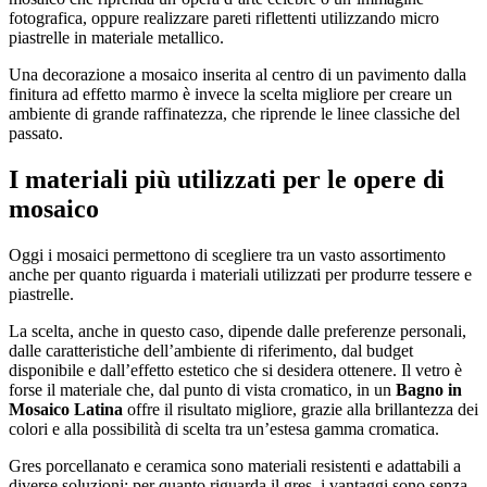
fotografica, oppure realizzare pareti riflettenti utilizzando micro
piastrelle in materiale metallico.
Una decorazione a mosaico inserita al centro di un pavimento dalla
finitura ad effetto marmo è invece la scelta migliore per creare un
ambiente di grande raffinatezza, che riprende le linee classiche del
passato.
I materiali più utilizzati per le opere di
mosaico
Oggi i mosaici permettono di scegliere tra un vasto assortimento
anche per quanto riguarda i materiali utilizzati per produrre tessere e
piastrelle.
La scelta, anche in questo caso, dipende dalle preferenze personali,
dalle caratteristiche dell’ambiente di riferimento, dal budget
disponibile e dall’effetto estetico che si desidera ottenere. Il vetro è
forse il materiale che, dal punto di vista cromatico, in un
Bagno in
Mosaico Latina
offre il risultato migliore, grazie alla brillantezza dei
colori e alla possibilità di scelta tra un’estesa gamma cromatica.
Gres porcellanato e ceramica sono materiali resistenti e adattabili a
diverse soluzioni: per quanto riguarda il gres, i vantaggi sono senza