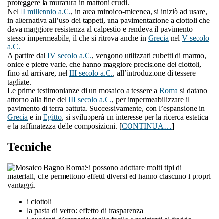
proteggere la muratura in mattoni crudi.
Nel
II millennio a.C.
, in area minoico-micenea, si iniziò ad usare,
in alternativa all’uso dei tappeti, una pavimentazione a ciottoli che
dava maggiore resistenza al calpestio e rendeva il pavimento
stesso impermeabile, il che si ritrova anche in
Grecia
nel
V secolo
a.C.
A partire dal
IV secolo a.C.
, vengono utilizzati cubetti di marmo,
onice e pietre varie, che hanno maggiore precisione dei ciottoli,
fino ad arrivare, nel
III secolo a.C.
, all’introduzione di tessere
tagliate.
Le prime testimonianze di un mosaico a tessere a
Roma
si datano
attorno alla fine del
III secolo a.C.
, per impermeabilizzare il
pavimento di terra battuta. Successivamente, con l’espansione in
Grecia
e in
Egitto
, si svilupperà un interesse per la ricerca estetica
e la raffinatezza delle composizioni. [
CONTINUA…
]
Tecniche
Si possono adottare molti tipi di
materiali, che permettono effetti diversi ed hanno ciascuno i propri
vantaggi.
i ciottoli
la pasta di vetro: effetto di trasparenza