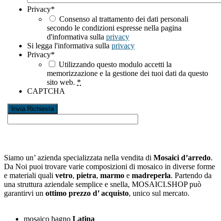
Privacy
*
Consenso al trattamento dei dati personali
secondo le condizioni espresse nella pagina
d'informativa sulla
privacy
Si legga l'informativa sulla
privacy
Privacy
*
Utilizzando questo modulo accetti la
memorizzazione e la gestione dei tuoi dati da questo
sito web.
*
CAPTCHA
Siamo un’ azienda specializzata nella vendita di
Mosaici d’arredo
.
Da Noi puoi trovare varie composizioni di mosaico in diverse forme
e materiali quali
vetro
,
pietra
,
marmo
e
madreperla
. Partendo da
una struttura aziendale semplice e snella, MOSAICI.SHOP può
garantirvi un
ottimo prezzo d’ acquisto
, unico sul mercato.
mosaico bagno
Latina