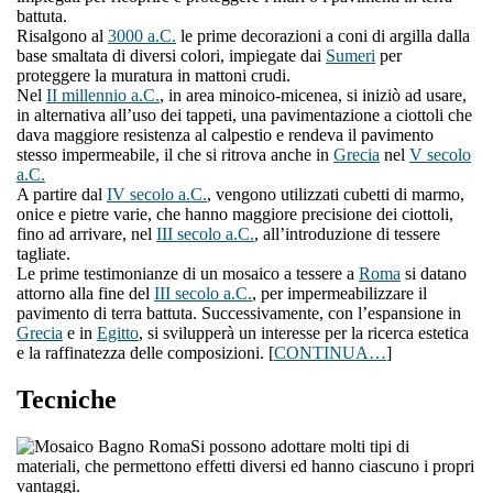
battuta.
Risalgono al
3000 a.C.
le prime decorazioni a coni di argilla dalla
base smaltata di diversi colori, impiegate dai
Sumeri
per
proteggere la muratura in mattoni crudi.
Nel
II millennio a.C.
, in area minoico-micenea, si iniziò ad usare,
in alternativa all’uso dei tappeti, una pavimentazione a ciottoli che
dava maggiore resistenza al calpestio e rendeva il pavimento
stesso impermeabile, il che si ritrova anche in
Grecia
nel
V secolo
a.C.
A partire dal
IV secolo a.C.
, vengono utilizzati cubetti di marmo,
onice e pietre varie, che hanno maggiore precisione dei ciottoli,
fino ad arrivare, nel
III secolo a.C.
, all’introduzione di tessere
tagliate.
Le prime testimonianze di un mosaico a tessere a
Roma
si datano
attorno alla fine del
III secolo a.C.
, per impermeabilizzare il
pavimento di terra battuta. Successivamente, con l’espansione in
Grecia
e in
Egitto
, si svilupperà un interesse per la ricerca estetica
e la raffinatezza delle composizioni. [
CONTINUA…
]
Tecniche
Si possono adottare molti tipi di
materiali, che permettono effetti diversi ed hanno ciascuno i propri
vantaggi.