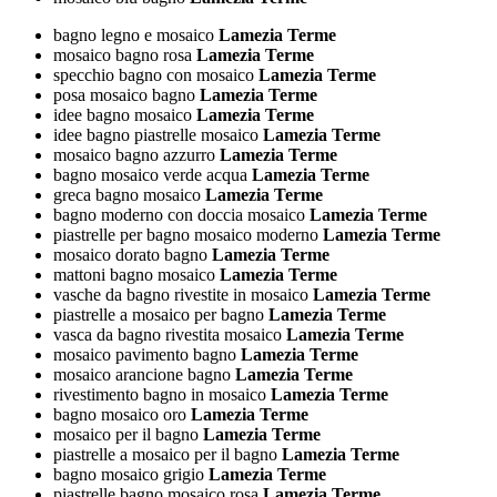
bagno legno e mosaico
Lamezia Terme
mosaico bagno rosa
Lamezia Terme
specchio bagno con mosaico
Lamezia Terme
posa mosaico bagno
Lamezia Terme
idee bagno mosaico
Lamezia Terme
idee bagno piastrelle mosaico
Lamezia Terme
mosaico bagno azzurro
Lamezia Terme
bagno mosaico verde acqua
Lamezia Terme
greca bagno mosaico
Lamezia Terme
bagno moderno con doccia mosaico
Lamezia Terme
piastrelle per bagno mosaico moderno
Lamezia Terme
mosaico dorato bagno
Lamezia Terme
mattoni bagno mosaico
Lamezia Terme
vasche da bagno rivestite in mosaico
Lamezia Terme
piastrelle a mosaico per bagno
Lamezia Terme
vasca da bagno rivestita mosaico
Lamezia Terme
mosaico pavimento bagno
Lamezia Terme
mosaico arancione bagno
Lamezia Terme
rivestimento bagno in mosaico
Lamezia Terme
bagno mosaico oro
Lamezia Terme
mosaico per il bagno
Lamezia Terme
piastrelle a mosaico per il bagno
Lamezia Terme
bagno mosaico grigio
Lamezia Terme
piastrelle bagno mosaico rosa
Lamezia Terme