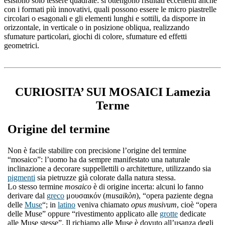
esistono solo tessere quadrate: si ottengono risultati eccellenti anche
con i formati più innovativi, quali possono essere le micro piastrelle
circolari o esagonali e gli elementi lunghi e sottili, da disporre in
orizzontale, in verticale o in posizione obliqua, realizzando
sfumature particolari, giochi di colore, sfumature ed effetti
geometrici.
CURIOSITA’ SUI MOSAICI Lamezia
Terme
Origine del termine
Non è facile stabilire con precisione l’origine del termine
“mosaico”: l’uomo ha da sempre manifestato una naturale
inclinazione a decorare suppellettili o architetture, utilizzando sia
pigmenti
sia pietruzze già colorate dalla natura stessa.
Lo stesso termine
mosaico
è di origine incerta: alcuni lo fanno
derivare dal
greco
μουσαικόν (
musaikòn
), “opera paziente degna
delle
Muse
“; in
latino
veniva chiamato
opus musivum
, cioè “opera
delle Muse” oppure “rivestimento applicato alle
grotte
dedicate
alle Muse stesse”. Il richiamo alle Muse è dovuto all’usanza degli