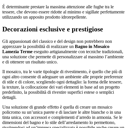
É determinante prestare la massima attenzione alle fughe tra le
tessere, che devono essere ridotte al minimo e sigillate perfettamente
utilizzando un apposito prodotto idrorepellente.
Decorazioni esclusive e prestigiose
Gli appassionati del classico e del design non potrebbero non
apprezzare la possibilità di realizzare un
Bagno in Mosaico
Lamezia Terme
eseguito artigianalmente con tecniche tradizionali,
una soluzione che permette di personalizzare al massimo l’ambiente
e di ottenere un risultato unico.
Il mosaico, tra le varie tipologie di rivestimento, è quello che più di
ogni altro consente di adeguare un ambiente alle proprie preferenze
di stile e di colore, scegliendo ogni dettaglio: la forma delle tessere,
la texture, la collocazione dei vari elementi in base ad un progetto
predefinito, la possibilità di rivestire superfici estese o semplici
dettagli.
Una soluzione di grande effetto è quella di creare un mosaico
policromo su un’unica parete e di lasciare le altre bianche o in una
tinta unica, con accessori e complementi d’arredo in armonia. Se le
dimensioni del bagno e lo stile dell’arredamento lo permettono,
rivolgendosi ad un’impresa specializzata è possibile anche creare un