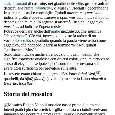
antichi romani
di costruire, nei giardini delle
ville
, grotte e anfratti
dedicati alle
Ninfe
(
ninpheum
)
o Muse
(musaeum)
, decorandone
le pareti con sassi e conchiglie. Quindi
musaeum
o
musivum
indica la grotta e
opus musaeum
o
opus musivum
indica il tipo di
decorazione murale. In seguito si affermò l’uso dell’aggettivo
musaicus
ad indicare l’opera musiva.
Potrebbe derivare anche dall’
arabo
muzauwaq
, che significa
“decorazione”. C’è chi, invece, vi ha visto la radice di un
vocabolo
semita
, soprattutto quando la parola viene usata come
aggettivo, che potrebbe legarsi al termine “
Mosè
“, quindi
“pertinente a Mosè”.
Sono state indicate anche altre locuzioni, quali
musium
che
significa esprimere qualcosa con diversi colori, oppure
museos
nel
senso di elegante. Le ipotesi però sono molte e nessuna sembra
avere titoli sufficienti per prevalere sulle altre.
[2]
Le tessere erano chiamate in greco ἀβακίσκοι (
abakìskoi
)
,
quadrelli, da ἄβαξ (
àbax
), (tavoletta), mentre in latino
abaculi
o
tesserae
,
tessellae
.
Storia del mosaico
l mosaico nasce prima di tutto con
intenti pratici più che estetici: argilla smaltata o ciottoli venivano
impiegati per ricoprire e proteggere i muri o i pavimenti in terra