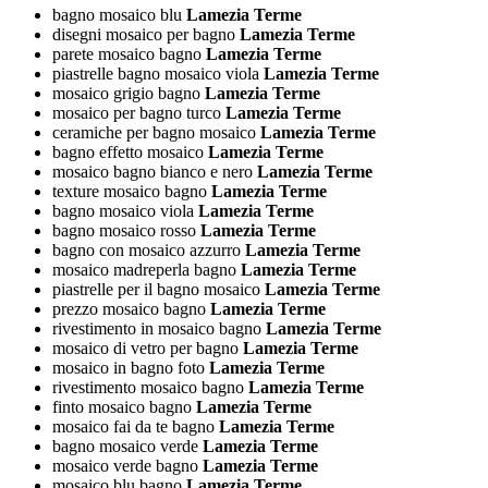
bagno mosaico blu
Lamezia Terme
disegni mosaico per bagno
Lamezia Terme
parete mosaico bagno
Lamezia Terme
piastrelle bagno mosaico viola
Lamezia Terme
mosaico grigio bagno
Lamezia Terme
mosaico per bagno turco
Lamezia Terme
ceramiche per bagno mosaico
Lamezia Terme
bagno effetto mosaico
Lamezia Terme
mosaico bagno bianco e nero
Lamezia Terme
texture mosaico bagno
Lamezia Terme
bagno mosaico viola
Lamezia Terme
bagno mosaico rosso
Lamezia Terme
bagno con mosaico azzurro
Lamezia Terme
mosaico madreperla bagno
Lamezia Terme
piastrelle per il bagno mosaico
Lamezia Terme
prezzo mosaico bagno
Lamezia Terme
rivestimento in mosaico bagno
Lamezia Terme
mosaico di vetro per bagno
Lamezia Terme
mosaico in bagno foto
Lamezia Terme
rivestimento mosaico bagno
Lamezia Terme
finto mosaico bagno
Lamezia Terme
mosaico fai da te bagno
Lamezia Terme
bagno mosaico verde
Lamezia Terme
mosaico verde bagno
Lamezia Terme
mosaico blu bagno
Lamezia Terme