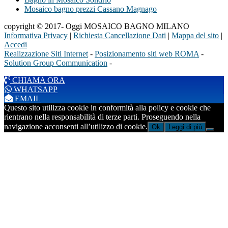
Mosaico bagno prezzi Cassano Magnago
copyright © 2017- Oggi MOSAICO BAGNO MILANO
Informativa Privacy
|
Richiesta Cancellazione Dati
|
Mappa del sito
|
Accedi
Realizzazione Siti Internet
-
Posizionamento siti web ROMA
-
Solution Group Communication
-
CHIAMA ORA
WHATSAPP
EMAIL
Questo sito utilizza cookie in conformità alla policy e cookie che
rientrano nella responsabilità di terze parti. Proseguendo nella
navigazione acconsenti all’utilizzo di cookie.
Ok
Leggi di più