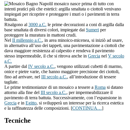
l mosaico nasce prima di tutto con
intenti pratici più che estetici: argilla smaltata o ciottoli venivano
impiegati per ricoprire e proteggere i muri o i pavimenti in terra
battuta.
Risalgono al
3000 a.C.
le prime decorazioni a coni di argilla dalla
base smaltata di diversi colori, impiegate dai
Sumeri
per
proteggere la muratura in mattoni crudi.
Nel
II millennio a.C.
, in area minoico-micenea, si iniziò ad usare,
in alternativa all’uso dei tappeti, una pavimentazione a ciottoli che
dava maggiore resistenza al calpestio e rendeva il pavimento
stesso impermeabile, il che si ritrova anche in
Grecia
nel
V secolo
a.C.
A partire dal
IV secolo a.C.
, vengono utilizzati cubetti di marmo,
onice e pietre varie, che hanno maggiore precisione dei ciottoli,
fino ad arrivare, nel
III secolo a.C.
, all’introduzione di tessere
tagliate.
Le prime testimonianze di un mosaico a tessere a
Roma
si datano
attorno alla fine del
III secolo a.C.
, per impermeabilizzare il
pavimento di terra battuta. Successivamente, con l’espansione in
Grecia
e in
Egitto
, si svilupperà un interesse per la ricerca estetica
e la raffinatezza delle composizioni. [
CONTINUA…
]
Tecniche