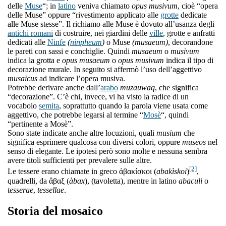
delle
Muse
“; in
latino
veniva chiamato
opus musivum
, cioè “opera
delle Muse” oppure “rivestimento applicato alle
grotte
dedicate
alle Muse stesse”. Il richiamo alle Muse è dovuto all’usanza degli
antichi romani
di costruire, nei giardini delle
ville
, grotte e anfratti
dedicati alle
Ninfe
(
ninpheum
)
o Muse
(musaeum)
, decorandone
le pareti con sassi e conchiglie. Quindi
musaeum
o
musivum
indica la grotta e
opus musaeum
o
opus musivum
indica il tipo di
decorazione murale. In seguito si affermò l’uso dell’aggettivo
musaicus
ad indicare l’opera musiva.
Potrebbe derivare anche dall’
arabo
muzauwaq
, che significa
“decorazione”. C’è chi, invece, vi ha visto la radice di un
vocabolo
semita
, soprattutto quando la parola viene usata come
aggettivo, che potrebbe legarsi al termine “
Mosè
“, quindi
“pertinente a Mosè”.
Sono state indicate anche altre locuzioni, quali
musium
che
significa esprimere qualcosa con diversi colori, oppure
museos
nel
senso di elegante. Le ipotesi però sono molte e nessuna sembra
avere titoli sufficienti per prevalere sulle altre.
[2]
Le tessere erano chiamate in greco ἀβακίσκοι (
abakìskoi
)
,
quadrelli, da ἄβαξ (
àbax
), (tavoletta), mentre in latino
abaculi
o
tesserae
,
tessellae
.
Storia del mosaico