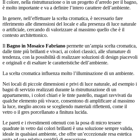
Il colore, nella ristrutturazione o in un progetto d’arredo per il bagno,
è molto importante e va a definire l’intero carattere dell’ambiente.
In genere, nell’effettuare la scelta cromatica, è necessario fare
riferimento alle dimensioni del locale e alla presenza di luce naturale
o artificiale, cercando di valorizzare al massimo quello che è il
contesto architettonico.
Il
Bagno in Mosaico Fabriano
permette un’ampia scelta cromatica,
dalle tinte più brillanti e vivaci, ai colori classici, alle sfumature di
tendenza, con la possibilità di realizzare soluzioni di design piacevoli
e originali e di esaltare le caratteristiche dell’ambiente.
La scelta cromatica influenza molto l’illuminazione di un ambiente.
Nei locali di piccole dimensioni e privi di luce naturale, ad esempio i
bagni di servizio realizzati durante la ristrutturazione di un
appartamento, i colori chiari e le tinte pastello, magari ravvivati da
qualche elemento più vivace, consentono di amplificare al massimo
la luce, meglio ancora se scegliendo materiali riflettenti, come il
vetro o il gres porcellanato a finitura lucida.
Le pareti e i rivestimenti ottenuti con la posa di micro tessere
quadrate in vetro dai colori brillanti è una soluzione sempre valida,
ideale in qualsiasi ambiente, che offre un’eccezionale resa estetica
unita ad una relativa rapidità di esecuzione.