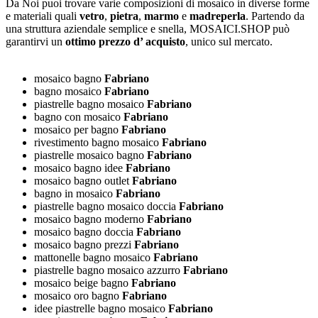
Da Noi puoi trovare varie composizioni di mosaico in diverse forme
e materiali quali
vetro
,
pietra
,
marmo
e
madreperla
. Partendo da
una struttura aziendale semplice e snella, MOSAICI.SHOP può
garantirvi un
ottimo prezzo d’ acquisto
, unico sul mercato.
mosaico bagno
Fabriano
bagno mosaico
Fabriano
piastrelle bagno mosaico
Fabriano
bagno con mosaico
Fabriano
mosaico per bagno
Fabriano
rivestimento bagno mosaico
Fabriano
piastrelle mosaico bagno
Fabriano
mosaico bagno idee
Fabriano
mosaico bagno outlet
Fabriano
bagno in mosaico
Fabriano
piastrelle bagno mosaico doccia
Fabriano
mosaico bagno moderno
Fabriano
mosaico bagno doccia
Fabriano
mosaico bagno prezzi
Fabriano
mattonelle bagno mosaico
Fabriano
piastrelle bagno mosaico azzurro
Fabriano
mosaico beige bagno
Fabriano
mosaico oro bagno
Fabriano
idee piastrelle bagno mosaico
Fabriano