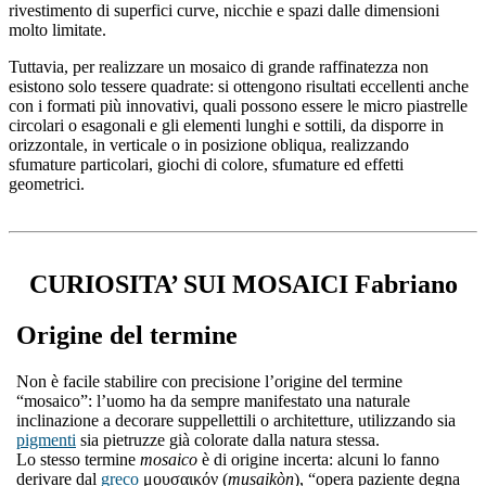
rivestimento di superfici curve, nicchie e spazi dalle dimensioni
molto limitate.
Tuttavia, per realizzare un mosaico di grande raffinatezza non
esistono solo tessere quadrate: si ottengono risultati eccellenti anche
con i formati più innovativi, quali possono essere le micro piastrelle
circolari o esagonali e gli elementi lunghi e sottili, da disporre in
orizzontale, in verticale o in posizione obliqua, realizzando
sfumature particolari, giochi di colore, sfumature ed effetti
geometrici.
CURIOSITA’ SUI MOSAICI Fabriano
Origine del termine
Non è facile stabilire con precisione l’origine del termine
“mosaico”: l’uomo ha da sempre manifestato una naturale
inclinazione a decorare suppellettili o architetture, utilizzando sia
pigmenti
sia pietruzze già colorate dalla natura stessa.
Lo stesso termine
mosaico
è di origine incerta: alcuni lo fanno
derivare dal
greco
μουσαικόν (
musaikòn
), “opera paziente degna