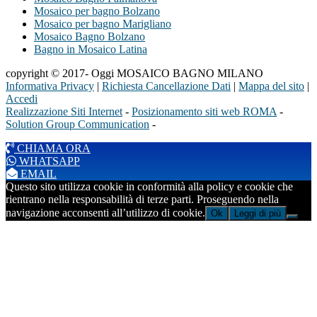
Mosaico per bagno Bolzano
Mosaico per bagno Marigliano
Mosaico Bagno Bolzano
Bagno in Mosaico Latina
copyright © 2017- Oggi MOSAICO BAGNO MILANO
Informativa Privacy
|
Richiesta Cancellazione Dati
|
Mappa del sito
|
Accedi
Realizzazione Siti Internet
-
Posizionamento siti web ROMA
-
Solution Group Communication
-
CHIAMA ORA
WHATSAPP
EMAIL
Questo sito utilizza cookie in conformità alla policy e cookie che
rientrano nella responsabilità di terze parti. Proseguendo nella
navigazione acconsenti all’utilizzo di cookie.
Ok
Leggi di più