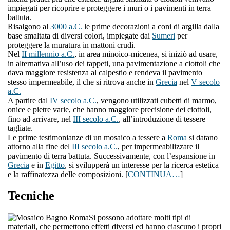
impiegati per ricoprire e proteggere i muri o i pavimenti in terra
battuta.
Risalgono al
3000 a.C.
le prime decorazioni a coni di argilla dalla
base smaltata di diversi colori, impiegate dai
Sumeri
per
proteggere la muratura in mattoni crudi.
Nel
II millennio a.C.
, in area minoico-micenea, si iniziò ad usare,
in alternativa all’uso dei tappeti, una pavimentazione a ciottoli che
dava maggiore resistenza al calpestio e rendeva il pavimento
stesso impermeabile, il che si ritrova anche in
Grecia
nel
V secolo
a.C.
A partire dal
IV secolo a.C.
, vengono utilizzati cubetti di marmo,
onice e pietre varie, che hanno maggiore precisione dei ciottoli,
fino ad arrivare, nel
III secolo a.C.
, all’introduzione di tessere
tagliate.
Le prime testimonianze di un mosaico a tessere a
Roma
si datano
attorno alla fine del
III secolo a.C.
, per impermeabilizzare il
pavimento di terra battuta. Successivamente, con l’espansione in
Grecia
e in
Egitto
, si svilupperà un interesse per la ricerca estetica
e la raffinatezza delle composizioni. [
CONTINUA…
]
Tecniche
Si possono adottare molti tipi di
materiali, che permettono effetti diversi ed hanno ciascuno i propri