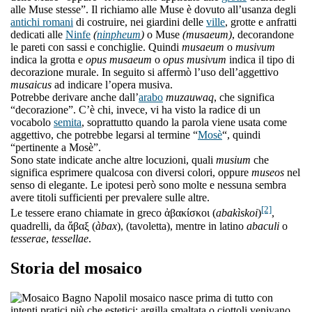
alle Muse stesse”. Il richiamo alle Muse è dovuto all’usanza degli
antichi romani
di costruire, nei giardini delle
ville
, grotte e anfratti
dedicati alle
Ninfe
(
ninpheum
)
o Muse
(musaeum)
, decorandone
le pareti con sassi e conchiglie. Quindi
musaeum
o
musivum
indica la grotta e
opus musaeum
o
opus musivum
indica il tipo di
decorazione murale. In seguito si affermò l’uso dell’aggettivo
musaicus
ad indicare l’opera musiva.
Potrebbe derivare anche dall’
arabo
muzauwaq
, che significa
“decorazione”. C’è chi, invece, vi ha visto la radice di un
vocabolo
semita
, soprattutto quando la parola viene usata come
aggettivo, che potrebbe legarsi al termine “
Mosè
“, quindi
“pertinente a Mosè”.
Sono state indicate anche altre locuzioni, quali
musium
che
significa esprimere qualcosa con diversi colori, oppure
museos
nel
senso di elegante. Le ipotesi però sono molte e nessuna sembra
avere titoli sufficienti per prevalere sulle altre.
[2]
Le tessere erano chiamate in greco ἀβακίσκοι (
abakìskoi
)
,
quadrelli, da ἄβαξ (
àbax
), (tavoletta), mentre in latino
abaculi
o
tesserae
,
tessellae
.
Storia del mosaico
l mosaico nasce prima di tutto con
intenti pratici più che estetici: argilla smaltata o ciottoli venivano