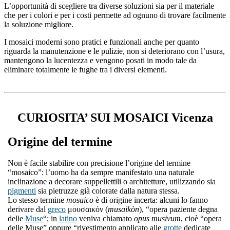
L’opportunità di scegliere tra diverse soluzioni sia per il materiale
che per i colori e per i costi permette ad ognuno di trovare facilmente
la soluzione migliore.
I mosaici moderni sono pratici e funzionali anche per quanto
riguarda la manutenzione e le pulizie, non si deteriorano con l’usura,
mantengono la lucentezza e vengono posati in modo tale da
eliminare totalmente le fughe tra i diversi elementi.
CURIOSITA’ SUI MOSAICI Vicenza
Origine del termine
Non è facile stabilire con precisione l’origine del termine
“mosaico”: l’uomo ha da sempre manifestato una naturale
inclinazione a decorare suppellettili o architetture, utilizzando sia
pigmenti
sia pietruzze già colorate dalla natura stessa.
Lo stesso termine
mosaico
è di origine incerta: alcuni lo fanno
derivare dal
greco
μουσαικόν (
musaikòn
), “opera paziente degna
delle
Muse
“; in
latino
veniva chiamato
opus musivum
, cioè “opera
delle Muse” oppure “rivestimento applicato alle
grotte
dedicate