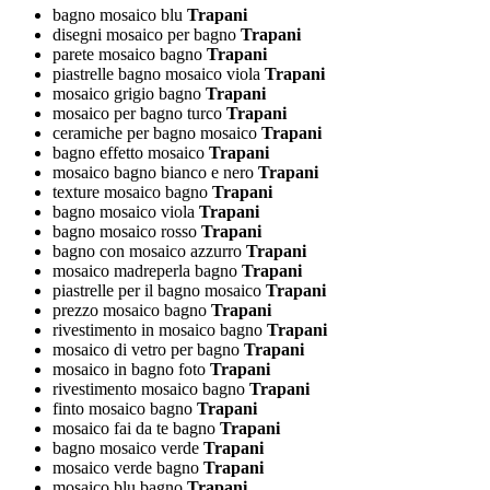
bagno mosaico blu
Trapani
disegni mosaico per bagno
Trapani
parete mosaico bagno
Trapani
piastrelle bagno mosaico viola
Trapani
mosaico grigio bagno
Trapani
mosaico per bagno turco
Trapani
ceramiche per bagno mosaico
Trapani
bagno effetto mosaico
Trapani
mosaico bagno bianco e nero
Trapani
texture mosaico bagno
Trapani
bagno mosaico viola
Trapani
bagno mosaico rosso
Trapani
bagno con mosaico azzurro
Trapani
mosaico madreperla bagno
Trapani
piastrelle per il bagno mosaico
Trapani
prezzo mosaico bagno
Trapani
rivestimento in mosaico bagno
Trapani
mosaico di vetro per bagno
Trapani
mosaico in bagno foto
Trapani
rivestimento mosaico bagno
Trapani
finto mosaico bagno
Trapani
mosaico fai da te bagno
Trapani
bagno mosaico verde
Trapani
mosaico verde bagno
Trapani
mosaico blu bagno
Trapani