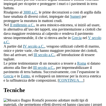
impiegati per ricoprire e proteggere i muri o i pavimenti in terra
battuta.
Risalgono al
3000 a.C.
le prime decorazioni a coni di argilla dalla
base smaltata di diversi colori, impiegate dai
Sumeri
per
proteggere la muratura in mattoni crudi.
Nel
II millennio a.C.
, in area minoico-micenea, si iniziò ad usare,
in alternativa all’uso dei tappeti, una pavimentazione a ciottoli che
dava maggiore resistenza al calpestio e rendeva il pavimento
stesso impermeabile, il che si ritrova anche in
Grecia
nel
V secolo
a.C.
A partire dal
IV secolo a.C.
, vengono utilizzati cubetti di marmo,
onice e pietre varie, che hanno maggiore precisione dei ciottoli,
fino ad arrivare, nel
III secolo a.C.
, all’introduzione di tessere
tagliate.
Le prime testimonianze di un mosaico a tessere a
Roma
si datano
attorno alla fine del
III secolo a.C.
, per impermeabilizzare il
pavimento di terra battuta. Successivamente, con l’espansione in
Grecia
e in
Egitto
, si svilupperà un interesse per la ricerca estetica
e la raffinatezza delle composizioni. [
CONTINUA…
]
Tecniche
Si possono adottare molti tipi di
materiali, che permettono effetti diversi ed hanno ciascuno i propri