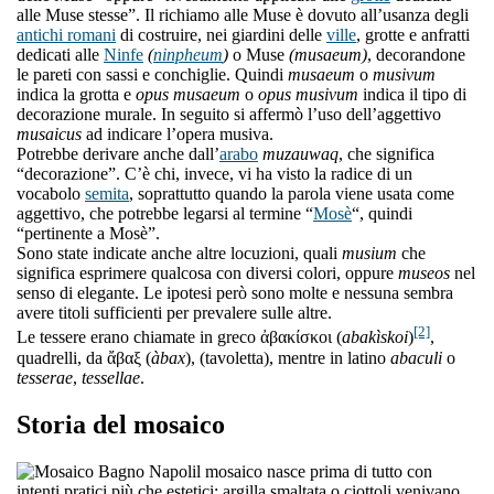
alle Muse stesse”. Il richiamo alle Muse è dovuto all’usanza degli
antichi romani
di costruire, nei giardini delle
ville
, grotte e anfratti
dedicati alle
Ninfe
(
ninpheum
)
o Muse
(musaeum)
, decorandone
le pareti con sassi e conchiglie. Quindi
musaeum
o
musivum
indica la grotta e
opus musaeum
o
opus musivum
indica il tipo di
decorazione murale. In seguito si affermò l’uso dell’aggettivo
musaicus
ad indicare l’opera musiva.
Potrebbe derivare anche dall’
arabo
muzauwaq
, che significa
“decorazione”. C’è chi, invece, vi ha visto la radice di un
vocabolo
semita
, soprattutto quando la parola viene usata come
aggettivo, che potrebbe legarsi al termine “
Mosè
“, quindi
“pertinente a Mosè”.
Sono state indicate anche altre locuzioni, quali
musium
che
significa esprimere qualcosa con diversi colori, oppure
museos
nel
senso di elegante. Le ipotesi però sono molte e nessuna sembra
avere titoli sufficienti per prevalere sulle altre.
[2]
Le tessere erano chiamate in greco ἀβακίσκοι (
abakìskoi
)
,
quadrelli, da ἄβαξ (
àbax
), (tavoletta), mentre in latino
abaculi
o
tesserae
,
tessellae
.
Storia del mosaico
l mosaico nasce prima di tutto con
intenti pratici più che estetici: argilla smaltata o ciottoli venivano