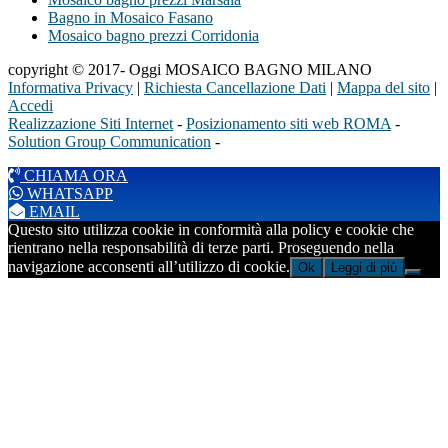
Bagno in Mosaico Fasano
Mosaico bagno prezzi Corridonia
copyright © 2017- Oggi MOSAICO BAGNO MILANO
Informativa Privacy
|
Richiesta Cancellazione Dati
|
Mappa del sito
|
Accedi
Realizzazione Siti Internet
-
Posizionamento siti web ROMA
-
Solution Group Communication
-
CHIAMA ORA
WHATSAPP
EMAIL
Questo sito utilizza cookie in conformità alla policy e cookie che
rientrano nella responsabilità di terze parti. Proseguendo nella
navigazione acconsenti all’utilizzo di cookie.
Ok
Leggi di più