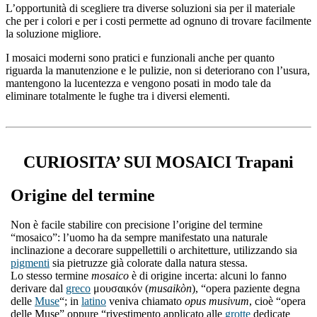
L’opportunità di scegliere tra diverse soluzioni sia per il materiale
che per i colori e per i costi permette ad ognuno di trovare facilmente
la soluzione migliore.
I mosaici moderni sono pratici e funzionali anche per quanto
riguarda la manutenzione e le pulizie, non si deteriorano con l’usura,
mantengono la lucentezza e vengono posati in modo tale da
eliminare totalmente le fughe tra i diversi elementi.
CURIOSITA’ SUI MOSAICI Trapani
Origine del termine
Non è facile stabilire con precisione l’origine del termine
“mosaico”: l’uomo ha da sempre manifestato una naturale
inclinazione a decorare suppellettili o architetture, utilizzando sia
pigmenti
sia pietruzze già colorate dalla natura stessa.
Lo stesso termine
mosaico
è di origine incerta: alcuni lo fanno
derivare dal
greco
μουσαικόν (
musaikòn
), “opera paziente degna
delle
Muse
“; in
latino
veniva chiamato
opus musivum
, cioè “opera
delle Muse” oppure “rivestimento applicato alle
grotte
dedicate