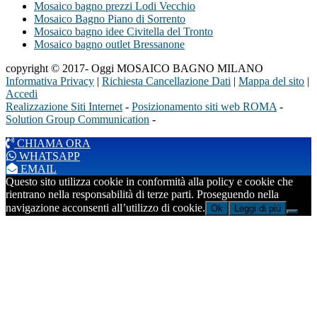
Mosaico bagno prezzi Lodi Vecchio
Mosaico Bagno Piano di Sorrento
Mosaico bagno idee Civitella del Tronto
Mosaico bagno outlet Bressanone
copyright © 2017- Oggi MOSAICO BAGNO MILANO
Informativa Privacy
|
Richiesta Cancellazione Dati
|
Mappa del sito
|
Accedi
Realizzazione Siti Internet
-
Posizionamento siti web ROMA
-
Solution Group Communication
-
CHIAMA ORA
WHATSAPP
EMAIL
Questo sito utilizza cookie in conformità alla policy e cookie che
rientrano nella responsabilità di terze parti. Proseguendo nella
navigazione acconsenti all’utilizzo di cookie.
Ok
Leggi di più