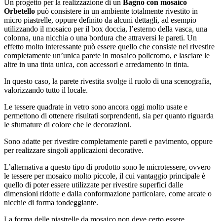
Un progetto per la realizzazione di un
Bagno con mosaico
Orbetello
può consistere in un ambiente totalmente rivestito in
micro piastrelle, oppure definito da alcuni dettagli, ad esempio
utilizzando il mosaico per il box doccia, l’esterno della vasca, una
colonna, una nicchia o una bordura che attraversi le pareti. Un
effetto molto interessante può essere quello che consiste nel rivestire
completamente un’unica parete in mosaico policromo, e lasciare le
altre in una tinta unica, con accessori e arredamento in tinta.
In questo caso, la parete rivestita svolge il ruolo di una scenografia,
valorizzando tutto il locale.
Le tessere quadrate in vetro sono ancora oggi molto usate e
permettono di ottenere risultati sorprendenti, sia per quanto riguarda
le sfumature di colore che le decorazioni.
Sono adatte per rivestire completamente pareti e pavimento, oppure
per realizzare singoli applicazioni decorative.
L’alternativa a questo tipo di prodotto sono le microtessere, ovvero
le tessere per mosaico molto piccole, il cui vantaggio principale è
quello di poter essere utilizzate per rivestire superfici dalle
dimensioni ridotte e dalla conformazione particolare, come arcate o
nicchie di forma tondeggiante.
La forma delle piastrelle da mosaico non deve certo essere