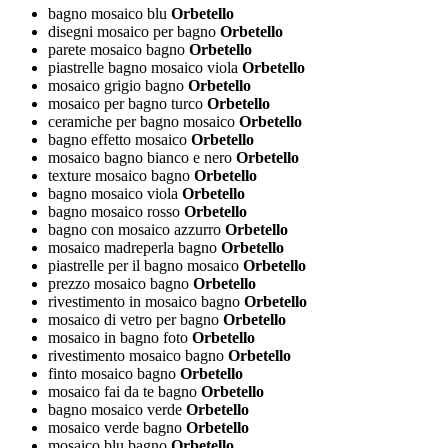
bagno mosaico blu
Orbetello
disegni mosaico per bagno
Orbetello
parete mosaico bagno
Orbetello
piastrelle bagno mosaico viola
Orbetello
mosaico grigio bagno
Orbetello
mosaico per bagno turco
Orbetello
ceramiche per bagno mosaico
Orbetello
bagno effetto mosaico
Orbetello
mosaico bagno bianco e nero
Orbetello
texture mosaico bagno
Orbetello
bagno mosaico viola
Orbetello
bagno mosaico rosso
Orbetello
bagno con mosaico azzurro
Orbetello
mosaico madreperla bagno
Orbetello
piastrelle per il bagno mosaico
Orbetello
prezzo mosaico bagno
Orbetello
rivestimento in mosaico bagno
Orbetello
mosaico di vetro per bagno
Orbetello
mosaico in bagno foto
Orbetello
rivestimento mosaico bagno
Orbetello
finto mosaico bagno
Orbetello
mosaico fai da te bagno
Orbetello
bagno mosaico verde
Orbetello
mosaico verde bagno
Orbetello
mosaico blu bagno
Orbetello