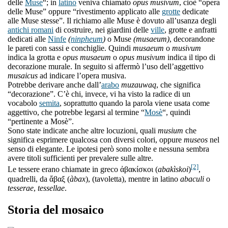
delle
Muse
“; in
latino
veniva chiamato
opus musivum
, cioè “opera
delle Muse” oppure “rivestimento applicato alle
grotte
dedicate
alle Muse stesse”. Il richiamo alle Muse è dovuto all’usanza degli
antichi romani
di costruire, nei giardini delle
ville
, grotte e anfratti
dedicati alle
Ninfe
(
ninpheum
)
o Muse
(musaeum)
, decorandone
le pareti con sassi e conchiglie. Quindi
musaeum
o
musivum
indica la grotta e
opus musaeum
o
opus musivum
indica il tipo di
decorazione murale. In seguito si affermò l’uso dell’aggettivo
musaicus
ad indicare l’opera musiva.
Potrebbe derivare anche dall’
arabo
muzauwaq
, che significa
“decorazione”. C’è chi, invece, vi ha visto la radice di un
vocabolo
semita
, soprattutto quando la parola viene usata come
aggettivo, che potrebbe legarsi al termine “
Mosè
“, quindi
“pertinente a Mosè”.
Sono state indicate anche altre locuzioni, quali
musium
che
significa esprimere qualcosa con diversi colori, oppure
museos
nel
senso di elegante. Le ipotesi però sono molte e nessuna sembra
avere titoli sufficienti per prevalere sulle altre.
[2]
Le tessere erano chiamate in greco ἀβακίσκοι (
abakìskoi
)
,
quadrelli, da ἄβαξ (
àbax
), (tavoletta), mentre in latino
abaculi
o
tesserae
,
tessellae
.
Storia del mosaico