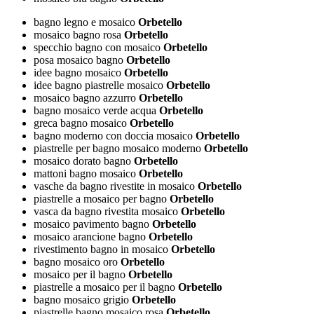
bagno legno e mosaico
Orbetello
mosaico bagno rosa
Orbetello
specchio bagno con mosaico
Orbetello
posa mosaico bagno
Orbetello
idee bagno mosaico
Orbetello
idee bagno piastrelle mosaico
Orbetello
mosaico bagno azzurro
Orbetello
bagno mosaico verde acqua
Orbetello
greca bagno mosaico
Orbetello
bagno moderno con doccia mosaico
Orbetello
piastrelle per bagno mosaico moderno
Orbetello
mosaico dorato bagno
Orbetello
mattoni bagno mosaico
Orbetello
vasche da bagno rivestite in mosaico
Orbetello
piastrelle a mosaico per bagno
Orbetello
vasca da bagno rivestita mosaico
Orbetello
mosaico pavimento bagno
Orbetello
mosaico arancione bagno
Orbetello
rivestimento bagno in mosaico
Orbetello
bagno mosaico oro
Orbetello
mosaico per il bagno
Orbetello
piastrelle a mosaico per il bagno
Orbetello
bagno mosaico grigio
Orbetello
piastrelle bagno mosaico rosa
Orbetello