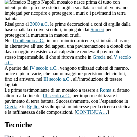
l mosaico nasce prima di tutto con
intenti pratici più che estetici: argilla smaltata o ciottoli venivano
impiegati per ricoprire e proteggere i muri o i pavimenti in terra
battuta.
Risalgono al
3000 a.C.
le prime decorazioni a coni di argilla dalla
base smaltata di diversi colori, impiegate dai
Sumeri
per
proteggere la muratura in mattoni crudi.
Nel
II millennio a.C.
, in area minoico-micenea, si iniziò ad usare,
in alternativa all’uso dei tappeti, una pavimentazione a ciottoli che
dava maggiore resistenza al calpestio e rendeva il pavimento
stesso impermeabile, il che si ritrova anche in
Grecia
nel
V secolo
a.C.
A partire dal
IV secolo a.C.
, vengono utilizzati cubetti di marmo,
onice e pietre varie, che hanno maggiore precisione dei ciottoli,
fino ad arrivare, nel
III secolo a.C.
, all’introduzione di tessere
tagliate.
Le prime testimonianze di un mosaico a tessere a
Roma
si datano
attorno alla fine del
III secolo a.C.
, per impermeabilizzare il
pavimento di terra battuta. Successivamente, con l’espansione in
Grecia
e in
Egitto
, si svilupperà un interesse per la ricerca estetica
e la raffinatezza delle composizioni. [
CONTINUA…
]
Tecniche