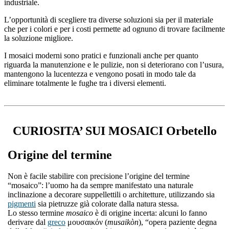
industriale.
L’opportunità di scegliere tra diverse soluzioni sia per il materiale
che per i colori e per i costi permette ad ognuno di trovare facilmente
la soluzione migliore.
I mosaici moderni sono pratici e funzionali anche per quanto
riguarda la manutenzione e le pulizie, non si deteriorano con l’usura,
mantengono la lucentezza e vengono posati in modo tale da
eliminare totalmente le fughe tra i diversi elementi.
CURIOSITA’ SUI MOSAICI Orbetello
Origine del termine
Non è facile stabilire con precisione l’origine del termine
“mosaico”: l’uomo ha da sempre manifestato una naturale
inclinazione a decorare suppellettili o architetture, utilizzando sia
pigmenti
sia pietruzze già colorate dalla natura stessa.
Lo stesso termine
mosaico
è di origine incerta: alcuni lo fanno
derivare dal
greco
μουσαικόν (
musaikòn
), “opera paziente degna