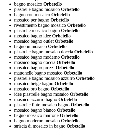
bagno mosaico
Orbetello
piastrelle bagno mosaico
Orbetello
bagno con mosaico
Orbetello
mosaico per bagno
Orbetello
rivestimento bagno mosaico
Orbetello
piastrelle mosaico bagno
Orbetello
mosaico bagno idee
Orbetello
mosaico bagno outlet
Orbetello
bagno in mosaico
Orbetello
piastrelle bagno mosaico doccia
Orbetello
mosaico bagno moderno
Orbetello
mosaico bagno doccia
Orbetello
mosaico bagno prezzi
Orbetello
mattonelle bagno mosaico
Orbetello
piastrelle bagno mosaico azzurro
Orbetello
mosaico beige bagno
Orbetello
mosaico oro bagno
Orbetello
idee piastrelle bagno mosaico
Orbetello
mosaico azzurro bagno
Orbetello
piastrelle finto mosaico bagno
Orbetello
mosaico bagno bianco
Orbetello
bagno mosaico marrone
Orbetello
bagno moderno mosaico
Orbetello
striscia di mosaico in bagno
Orbetello