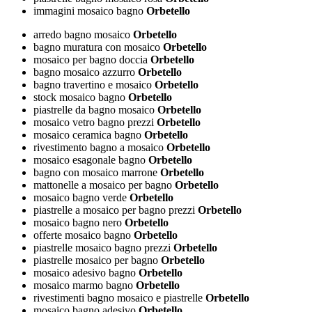
immagini mosaico bagno
Orbetello
arredo bagno mosaico
Orbetello
bagno muratura con mosaico
Orbetello
mosaico per bagno doccia
Orbetello
bagno mosaico azzurro
Orbetello
bagno travertino e mosaico
Orbetello
stock mosaico bagno
Orbetello
piastrelle da bagno mosaico
Orbetello
mosaico vetro bagno prezzi
Orbetello
mosaico ceramica bagno
Orbetello
rivestimento bagno a mosaico
Orbetello
mosaico esagonale bagno
Orbetello
bagno con mosaico marrone
Orbetello
mattonelle a mosaico per bagno
Orbetello
mosaico bagno verde
Orbetello
piastrelle a mosaico per bagno prezzi
Orbetello
mosaico bagno nero
Orbetello
offerte mosaico bagno
Orbetello
piastrelle mosaico bagno prezzi
Orbetello
piastrelle mosaico per bagno
Orbetello
mosaico adesivo bagno
Orbetello
mosaico marmo bagno
Orbetello
rivestimenti bagno mosaico e piastrelle
Orbetello
mosaico bagno adesivo
Orbetello