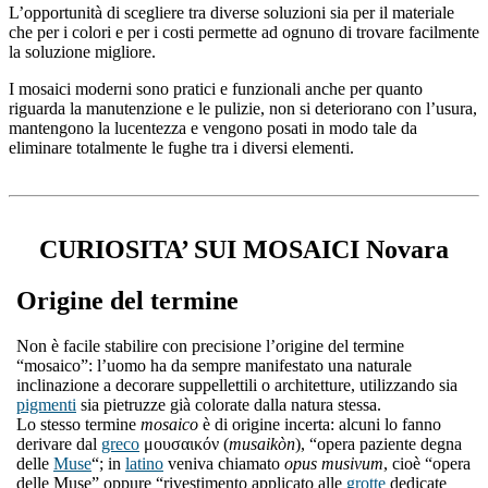
L’opportunità di scegliere tra diverse soluzioni sia per il materiale
che per i colori e per i costi permette ad ognuno di trovare facilmente
la soluzione migliore.
I mosaici moderni sono pratici e funzionali anche per quanto
riguarda la manutenzione e le pulizie, non si deteriorano con l’usura,
mantengono la lucentezza e vengono posati in modo tale da
eliminare totalmente le fughe tra i diversi elementi.
CURIOSITA’ SUI MOSAICI Novara
Origine del termine
Non è facile stabilire con precisione l’origine del termine
“mosaico”: l’uomo ha da sempre manifestato una naturale
inclinazione a decorare suppellettili o architetture, utilizzando sia
pigmenti
sia pietruzze già colorate dalla natura stessa.
Lo stesso termine
mosaico
è di origine incerta: alcuni lo fanno
derivare dal
greco
μουσαικόν (
musaikòn
), “opera paziente degna
delle
Muse
“; in
latino
veniva chiamato
opus musivum
, cioè “opera
delle Muse” oppure “rivestimento applicato alle
grotte
dedicate