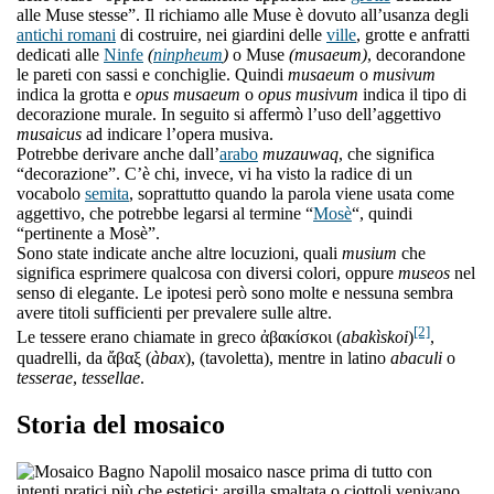
alle Muse stesse”. Il richiamo alle Muse è dovuto all’usanza degli
antichi romani
di costruire, nei giardini delle
ville
, grotte e anfratti
dedicati alle
Ninfe
(
ninpheum
)
o Muse
(musaeum)
, decorandone
le pareti con sassi e conchiglie. Quindi
musaeum
o
musivum
indica la grotta e
opus musaeum
o
opus musivum
indica il tipo di
decorazione murale. In seguito si affermò l’uso dell’aggettivo
musaicus
ad indicare l’opera musiva.
Potrebbe derivare anche dall’
arabo
muzauwaq
, che significa
“decorazione”. C’è chi, invece, vi ha visto la radice di un
vocabolo
semita
, soprattutto quando la parola viene usata come
aggettivo, che potrebbe legarsi al termine “
Mosè
“, quindi
“pertinente a Mosè”.
Sono state indicate anche altre locuzioni, quali
musium
che
significa esprimere qualcosa con diversi colori, oppure
museos
nel
senso di elegante. Le ipotesi però sono molte e nessuna sembra
avere titoli sufficienti per prevalere sulle altre.
[2]
Le tessere erano chiamate in greco ἀβακίσκοι (
abakìskoi
)
,
quadrelli, da ἄβαξ (
àbax
), (tavoletta), mentre in latino
abaculi
o
tesserae
,
tessellae
.
Storia del mosaico
l mosaico nasce prima di tutto con
intenti pratici più che estetici: argilla smaltata o ciottoli venivano