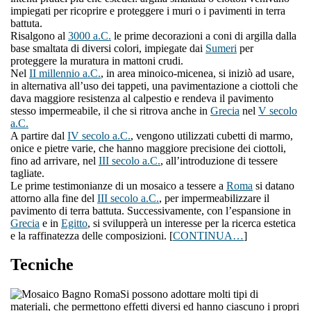
impiegati per ricoprire e proteggere i muri o i pavimenti in terra
battuta.
Risalgono al
3000 a.C.
le prime decorazioni a coni di argilla dalla
base smaltata di diversi colori, impiegate dai
Sumeri
per
proteggere la muratura in mattoni crudi.
Nel
II millennio a.C.
, in area minoico-micenea, si iniziò ad usare,
in alternativa all’uso dei tappeti, una pavimentazione a ciottoli che
dava maggiore resistenza al calpestio e rendeva il pavimento
stesso impermeabile, il che si ritrova anche in
Grecia
nel
V secolo
a.C.
A partire dal
IV secolo a.C.
, vengono utilizzati cubetti di marmo,
onice e pietre varie, che hanno maggiore precisione dei ciottoli,
fino ad arrivare, nel
III secolo a.C.
, all’introduzione di tessere
tagliate.
Le prime testimonianze di un mosaico a tessere a
Roma
si datano
attorno alla fine del
III secolo a.C.
, per impermeabilizzare il
pavimento di terra battuta. Successivamente, con l’espansione in
Grecia
e in
Egitto
, si svilupperà un interesse per la ricerca estetica
e la raffinatezza delle composizioni. [
CONTINUA…
]
Tecniche
Si possono adottare molti tipi di
materiali, che permettono effetti diversi ed hanno ciascuno i propri