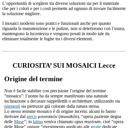
L’opportunità di scegliere tra diverse soluzioni sia per il materiale
che per i colori e per i costi permette ad ognuno di trovare facilmente
la soluzione migliore.
I mosaici moderni sono pratici e funzionali anche per quanto
riguarda la manutenzione e le pulizie, non si deteriorano con l’usura,
mantengono la lucentezza e vengono posati in modo tale da
eliminare totalmente le fughe tra i diversi elementi.
CURIOSITA’ SUI MOSAICI Lecce
Origine del termine
Non è facile stabilire con precisione l’origine del termine
“mosaico”: l’uomo ha da sempre manifestato una naturale
inclinazione a decorare suppellettili o architetture, utilizzando sia
pigmenti
sia pietruzze già colorate dalla natura stessa.
Lo stesso termine
mosaico
è di origine incerta: alcuni lo fanno
derivare dal
greco
μουσαικόν (
musaikòn
), “opera paziente degna
delle
Muse
“; in
latino
veniva chiamato
opus musivum
, cioè “opera
delle Muse” oppure “rivestimento applicato alle
grotte
dedicate