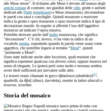
alle Muse stesse”. Il richiamo alle Muse è dovuto all’usanza degli
antichi romani
di costruire, nei giardini delle
ville
, grotte e anfratti
dedicati alle
Ninfe
(
ninpheum
)
o Muse
(musaeum)
, decorandone
le pareti con sassi e conchiglie. Quindi
musaeum
o
musivum
indica la grotta e
opus musaeum
o
opus musivum
indica il tipo di
decorazione murale. In seguito si affermò l’uso dell’aggettivo
musaicus
ad indicare l’opera musiva.
Potrebbe derivare anche dall’
arabo
muzauwaq
, che significa
“decorazione”. C’è chi, invece, vi ha visto la radice di un
vocabolo
semita
, soprattutto quando la parola viene usata come
aggettivo, che potrebbe legarsi al termine “
Mosè
“, quindi
“pertinente a Mosè”.
Sono state indicate anche altre locuzioni, quali
musium
che
significa esprimere qualcosa con diversi colori, oppure
museos
nel
senso di elegante. Le ipotesi però sono molte e nessuna sembra
avere titoli sufficienti per prevalere sulle altre.
[2]
Le tessere erano chiamate in greco ἀβακίσκοι (
abakìskoi
)
,
quadrelli, da ἄβαξ (
àbax
), (tavoletta), mentre in latino
abaculi
o
tesserae
,
tessellae
.
Storia del mosaico
l mosaico nasce prima di tutto con
intenti pratici più che estetici: argilla smaltata o ciottoli venivano