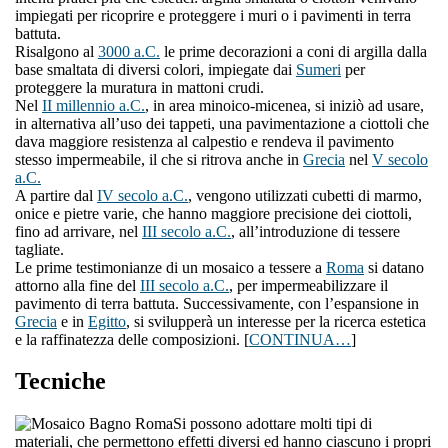
impiegati per ricoprire e proteggere i muri o i pavimenti in terra
battuta.
Risalgono al
3000 a.C.
le prime decorazioni a coni di argilla dalla
base smaltata di diversi colori, impiegate dai
Sumeri
per
proteggere la muratura in mattoni crudi.
Nel
II millennio a.C.
, in area minoico-micenea, si iniziò ad usare,
in alternativa all’uso dei tappeti, una pavimentazione a ciottoli che
dava maggiore resistenza al calpestio e rendeva il pavimento
stesso impermeabile, il che si ritrova anche in
Grecia
nel
V secolo
a.C.
A partire dal
IV secolo a.C.
, vengono utilizzati cubetti di marmo,
onice e pietre varie, che hanno maggiore precisione dei ciottoli,
fino ad arrivare, nel
III secolo a.C.
, all’introduzione di tessere
tagliate.
Le prime testimonianze di un mosaico a tessere a
Roma
si datano
attorno alla fine del
III secolo a.C.
, per impermeabilizzare il
pavimento di terra battuta. Successivamente, con l’espansione in
Grecia
e in
Egitto
, si svilupperà un interesse per la ricerca estetica
e la raffinatezza delle composizioni. [
CONTINUA…
]
Tecniche
Si possono adottare molti tipi di
materiali, che permettono effetti diversi ed hanno ciascuno i propri