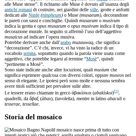
alle Muse stesse”. Il richiamo alle Muse è dovuto all’usanza degli
antichi romani
di costruire, nei giardini delle
ville
, grotte e anfratti
dedicati alle
Ninfe
(
ninpheum
)
o Muse
(musaeum)
, decorandone
le pareti con sassi e conchiglie. Quindi
musaeum
o
musivum
indica la grotta e
opus musaeum
o
opus musivum
indica il tipo di
decorazione murale. In seguito si affermò l’uso dell’aggettivo
musaicus
ad indicare l’opera musiva.
Potrebbe derivare anche dall’
arabo
muzauwaq
, che significa
“decorazione”. C’è chi, invece, vi ha visto la radice di un
vocabolo
semita
, soprattutto quando la parola viene usata come
aggettivo, che potrebbe legarsi al termine “
Mosè
“, quindi
“pertinente a Mosè”.
Sono state indicate anche altre locuzioni, quali
musium
che
significa esprimere qualcosa con diversi colori, oppure
museos
nel
senso di elegante. Le ipotesi però sono molte e nessuna sembra
avere titoli sufficienti per prevalere sulle altre.
[2]
Le tessere erano chiamate in greco ἀβακίσκοι (
abakìskoi
)
,
quadrelli, da ἄβαξ (
àbax
), (tavoletta), mentre in latino
abaculi
o
tesserae
,
tessellae
.
Storia del mosaico
l mosaico nasce prima di tutto con
intenti pratici più che estetici: argilla smaltata o ciottoli venivano