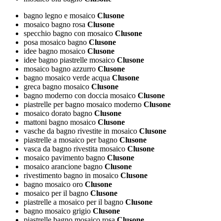
bagno legno e mosaico
Clusone
mosaico bagno rosa
Clusone
specchio bagno con mosaico
Clusone
posa mosaico bagno
Clusone
idee bagno mosaico
Clusone
idee bagno piastrelle mosaico
Clusone
mosaico bagno azzurro
Clusone
bagno mosaico verde acqua
Clusone
greca bagno mosaico
Clusone
bagno moderno con doccia mosaico
Clusone
piastrelle per bagno mosaico moderno
Clusone
mosaico dorato bagno
Clusone
mattoni bagno mosaico
Clusone
vasche da bagno rivestite in mosaico
Clusone
piastrelle a mosaico per bagno
Clusone
vasca da bagno rivestita mosaico
Clusone
mosaico pavimento bagno
Clusone
mosaico arancione bagno
Clusone
rivestimento bagno in mosaico
Clusone
bagno mosaico oro
Clusone
mosaico per il bagno
Clusone
piastrelle a mosaico per il bagno
Clusone
bagno mosaico grigio
Clusone
piastrelle bagno mosaico rosa
Clusone