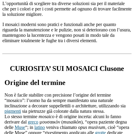
L’opportunità di scegliere tra diverse soluzioni sia per il materiale
che per i colori e per i costi permette ad ognuno di trovare facilmente
la soluzione migliore.
I mosaici moderni sono pratici e funzionali anche per quanto
riguarda la manutenzione e le pulizie, non si deteriorano con l’usura,
mantengono la lucentezza e vengono posati in modo tale da
eliminare totalmente le fughe tra i diversi elementi.
CURIOSITA’ SUI MOSAICI Clusone
Origine del termine
Non è facile stabilire con precisione l’origine del termine
“mosaico”: l’uomo ha da sempre manifestato una naturale
inclinazione a decorare suppellettili o architetture, utilizzando sia
pigmenti
sia pietruzze già colorate dalla natura stessa.
Lo stesso termine
mosaico
è di origine incerta: alcuni lo fanno
derivare dal
greco
μουσαικόν (
musaikòn
), “opera paziente degna
delle
Muse
“; in
latino
veniva chiamato
opus musivum
, cioè “opera
delle Muse” oppure “rivestimento applicato alle
grotte
dedicate