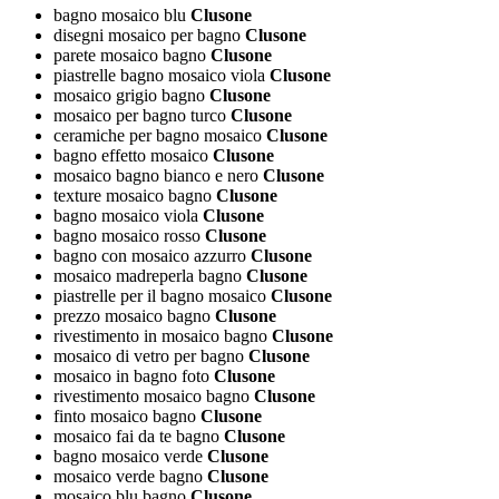
bagno mosaico blu
Clusone
disegni mosaico per bagno
Clusone
parete mosaico bagno
Clusone
piastrelle bagno mosaico viola
Clusone
mosaico grigio bagno
Clusone
mosaico per bagno turco
Clusone
ceramiche per bagno mosaico
Clusone
bagno effetto mosaico
Clusone
mosaico bagno bianco e nero
Clusone
texture mosaico bagno
Clusone
bagno mosaico viola
Clusone
bagno mosaico rosso
Clusone
bagno con mosaico azzurro
Clusone
mosaico madreperla bagno
Clusone
piastrelle per il bagno mosaico
Clusone
prezzo mosaico bagno
Clusone
rivestimento in mosaico bagno
Clusone
mosaico di vetro per bagno
Clusone
mosaico in bagno foto
Clusone
rivestimento mosaico bagno
Clusone
finto mosaico bagno
Clusone
mosaico fai da te bagno
Clusone
bagno mosaico verde
Clusone
mosaico verde bagno
Clusone
mosaico blu bagno
Clusone