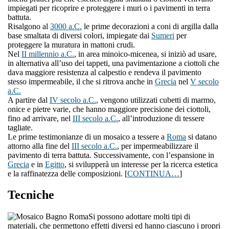
impiegati per ricoprire e proteggere i muri o i pavimenti in terra
battuta.
Risalgono al
3000 a.C.
le prime decorazioni a coni di argilla dalla
base smaltata di diversi colori, impiegate dai
Sumeri
per
proteggere la muratura in mattoni crudi.
Nel
II millennio a.C.
, in area minoico-micenea, si iniziò ad usare,
in alternativa all’uso dei tappeti, una pavimentazione a ciottoli che
dava maggiore resistenza al calpestio e rendeva il pavimento
stesso impermeabile, il che si ritrova anche in
Grecia
nel
V secolo
a.C.
A partire dal
IV secolo a.C.
, vengono utilizzati cubetti di marmo,
onice e pietre varie, che hanno maggiore precisione dei ciottoli,
fino ad arrivare, nel
III secolo a.C.
, all’introduzione di tessere
tagliate.
Le prime testimonianze di un mosaico a tessere a
Roma
si datano
attorno alla fine del
III secolo a.C.
, per impermeabilizzare il
pavimento di terra battuta. Successivamente, con l’espansione in
Grecia
e in
Egitto
, si svilupperà un interesse per la ricerca estetica
e la raffinatezza delle composizioni. [
CONTINUA…
]
Tecniche
Si possono adottare molti tipi di
materiali, che permettono effetti diversi ed hanno ciascuno i propri