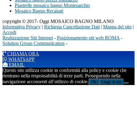
Piastrelle mosaico bagno Montesarchio
Mosaico Bagno Recanati
copyright © 2017- Oggi MOSAICO BAGNO MILANO
Informativa Privacy
|
Richiesta Cancellazione Dati
|
Mappa del sito
|
Accedi
Realizzazione Siti Internet
-
Posizionamento siti web ROMA
-
Solution Group Communication
-
CHIAMA ORA
WHATSAPP
EMAIL
Questo sito utilizza cookie in conformità alla policy e cookie che
rientrano nella responsabilità di terze parti. Proseguendo nella
navigazione acconsenti all’utilizzo di cookie.
Ok
Leggi di più