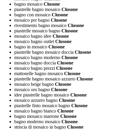
bagno mosaico
Clusone
piastrelle bagno mosaico
Clusone
bagno con mosaico
Clusone
mosaico per bagno
Clusone
rivestimento bagno mosaico
Clusone
piastrelle mosaico bagno
Clusone
mosaico bagno idee
Clusone
mosaico bagno outlet
Clusone
bagno in mosaico
Clusone
piastrelle bagno mosaico doccia
Clusone
mosaico bagno moderno
Clusone
mosaico bagno doccia
Clusone
mosaico bagno prezzi
Clusone
mattonelle bagno mosaico
Clusone
piastrelle bagno mosaico azzurro
Clusone
mosaico beige bagno
Clusone
mosaico oro bagno
Clusone
idee piastrelle bagno mosaico
Clusone
mosaico azzurro bagno
Clusone
piastrelle finto mosaico bagno
Clusone
mosaico bagno bianco
Clusone
bagno mosaico marrone
Clusone
bagno moderno mosaico
Clusone
striscia di mosaico in bagno
Clusone